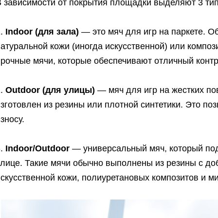
В зависимости от покрытия площадки выделяют 3 ти
1.
Indoor (для зала)
— это мяч для игр на паркете. О
атуральной кожи (иногда искусственной) или композ
прочные мячи, которые обеспечивают отличный конт
2.
Outdoor (для улицы)
— мяч для игр на жестких пов
зготовлен из резины или плотной синтетики. Это по
зносу.
3.
Indoor/Outdoor
— универсальный мяч, который подх
улице. Такие мячи обычно выполнены из резины с до
искусственной кожи, полиуретановых композитов и м