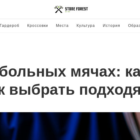
Гардероб
Кроссовки
Места
Культура
История
Обра
тбольных мячах: к
к выбрать подход