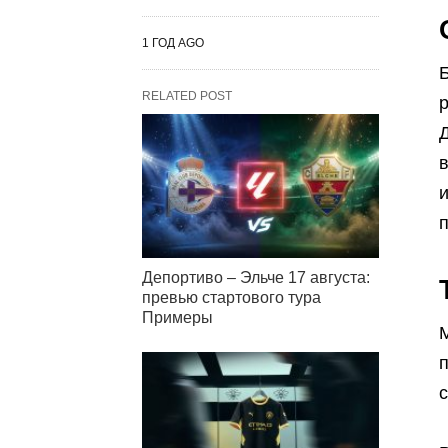
1 ГОД AGO
RELATED POST
Д
в
и
п
Депортиво – Эльче 17 августа:
превью стартового тура
Примеры
М
с