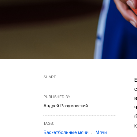
SHARE
с
PUBLISHED BY
в
Андрей Разумовский
TAGS:
Баскетбольные мячи
Мячи