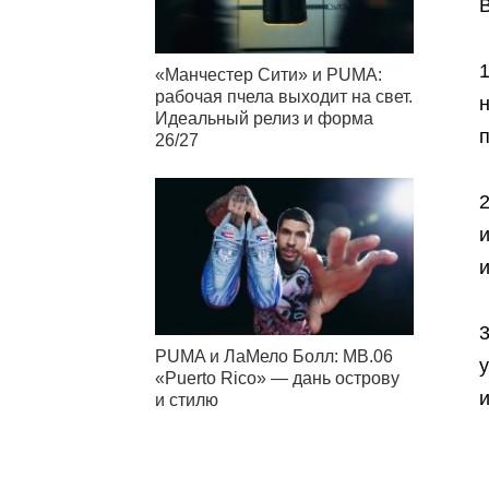
«Манчестер Сити» и PUMA:
рабочая пчела выходит на свет.
н
Идеальный релиз и форма
26/27
и
и
PUMA и ЛаМело Болл: MB.06
«Puerto Rico» — дань острову
и стилю