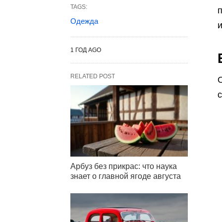
TAGS:
Одежда
и
1 ГОД AGO
RELATED POST
О
с
Арбуз без прикрас: что наука
знает о главной ягоде августа