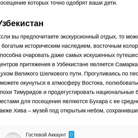
посещение которых точно одобрят ваши дети.
Узбекистан
сли вы предпочитаете экскурсионный отдых, то можн
с богатым историческим наследием, восточным коло
способна очаровать даже самых искушенных путешес
центров притяжения в Узбекистане является Самарка
духом Великого Шелкового пути. Прогуливаясь по п
сможете окунуться в атмосферу Востока, полюбовать
эпохи Тимуридов и продегустировать национальные 
местами для посещения являются Бухара с ее средн
также Хива – музей под открытым небом, сохранивши
Гостевой Аккаунт