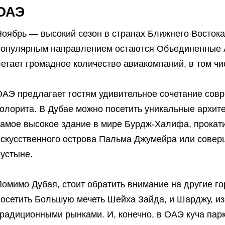
ОАЭ
Ноябрь — высокий сезон в странах Ближнего Восток
популярным направлением остаются Объединенные А
летает громадное количество авиакомпаний, в том ч
ОАЭ предлагает гостям удивительное сочетание совр
колорита. В Дубае можно посетить уникальные архит
самое высокое здание в мире Бурдж-Халифа, прокат
искусственного острова Пальма Джумейра или сове
пустыне.
омимо Дубая, стоит обратить внимание на другие г
посетить Большую мечеть Шейха Зайда, и Шарджу, и
радиционными рынками. И, конечно, в ОАЭ куча парк