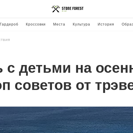
Гардероб
Кроссовки
Места
Культура
История
Обра
СТВИЯ
ь с детьми на осен
п советов от трэв