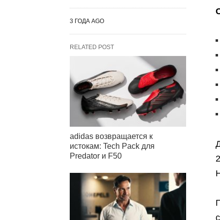
3 ГОДА AGO
RELATED POST
adidas возвращается к
Д
истокам: Tech Pack для
Predator и F50
2
H
с