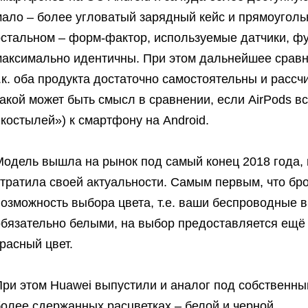
мало – более угловатый зарядный кейс и прямоуголь
остальном – форм-фактор, используемые датчики, ф
максимально идентичны. При этом дальнейшее сравн
.к. оба продукта достаточно самостоятельны и рассч
акой может быть смысл в сравнении, если AirPods в
костылей») к смартфону на Android.
одель вышла на рынок под самый конец 2018 года, н
тратила своей актуальности. Самым первым, что бро
возможность выбора цвета, т.е. ваши беспроводные
обязательно белыми, на выбор предоставляется ещё
расный цвет.
ри этом Huawei выпустили и аналог под собственным
олее сдержанных расцветках – белой и черной.