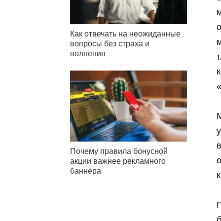
Как отвечать на неожиданные
вопросы без страха и
волнения
т
к
«
М
у
Почему правила бонусной
акции важнее рекламного
баннера
к
П
б