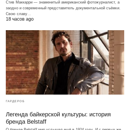
Стив Маккарри — знаменитый американский фотожурналист, а
заодно и современный представитель документальной съёмки.
Свою славу…
18 часов ago
ГАРДЕРОБ
Легенда байкерской культуры: история
бренда Belstaff
О бренде Belstaff мир услышал ещё в 1924 году. И с первых же