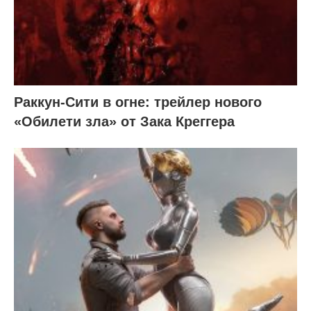
Раккун-Сити в огне: трейлер нового
«Обилети зла» от Зака Креггера