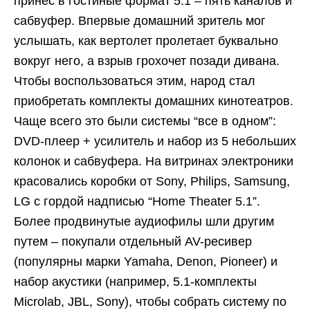
принес в гостиные формат 5.1 – пять каналов и
сабвуфер. Впервые домашний зритель мог
услышать, как вертолет пролетает буквально
вокруг него, а взрыв грохочет позади дивана.
Чтобы воспользоваться этим, народ стал
приобретать комплекты домашних кинотеатров.
Чаще всего это были системы “все в одном”:
DVD-плеер + усилитель и набор из 5 небольших
колонок и сабвуфера. На витринах электроники
красовались коробки от Sony, Philips, Samsung,
LG с гордой надписью “Home Theater 5.1”.
Более продвинутые аудиофилы шли другим
путем – покупали отдельный AV-ресивер
(популярны марки Yamaha, Denon, Pioneer) и
набор акустики (например, 5.1-комплекты
Microlab, JBL, Sony), чтобы собрать систему по