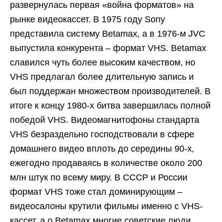
развернулась первая «война форматов» на
рынке видеокассет. В 1975 году Sony
представила систему Betamax, а в 1976-м JVC
выпустила конкурента – формат VHS. Betamax
славился чуть более высоким качеством, но
VHS предлагал более длительную запись и
был поддержан множеством производителей. В
итоге к концу 1980-х битва завершилась полной
победой VHS. Видеомагнитофоны стандарта
VHS безраздельно господствовали в сфере
домашнего видео вплоть до середины 90-х,
ежегодно продаваясь в количестве около 200
млн штук по всему миру. В СССР и России
формат VHS тоже стал доминирующим –
видеосалоны крутили фильмы именно с VHS-
кассет, а о Betamax многие советские люди