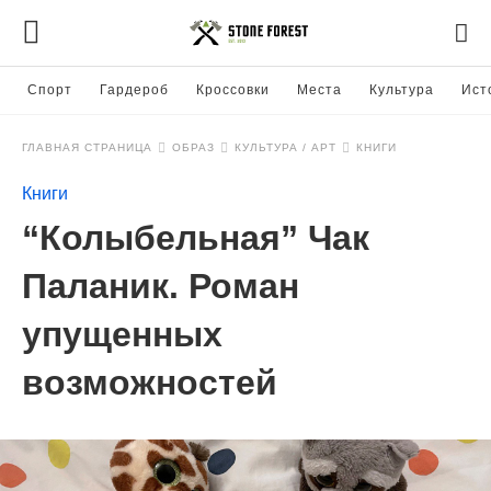
Спорт
Гардероб
Кроссовки
Места
Культура
Ист
ГЛАВНАЯ СТРАНИЦА
ОБРАЗ
КУЛЬТУРА / АРТ
КНИГИ
Книги
“Колыбельная” Чак
Паланик. Роман
упущенных
возможностей