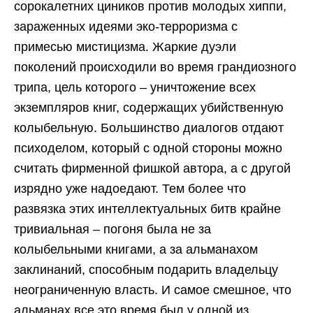
сорокалетних циников против молодых хиппи,
зараженных идеями эко-терроризма с
примесью мистицизма. Жаркие дуэли
поколений происходили во время грандиозного
трипа, цель которого – уничтожение всех
экземпляров книг, содержащих убийственную
колыбельную. Большинство диалогов отдают
психоделом, который с одной стороны можно
считать фирменной фишкой автора, а с другой
изрядно уже надоедают. Тем более что
развязка этих интеллектуальных битв крайне
тривиальная – погоня была не за
колыбельными книгами, а за альманахом
заклинаний, способным подарить владельцу
неограниченную власть. И самое смешное, что
альманах все это время был у одной из