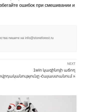
Избегайте ошибок при смешивании и
тва пишите на info@stoneforest.ru
NEXT
1win կազինոյի աճող
ովրդականությունը Հայաստանում »