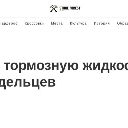
Гардероб
Кроссовки
Места
Культура
История
Обра
 тормозную жидко
адельцев