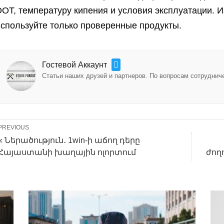
DOT, температуру кипения и условия эксплуатации. 
используйте только проверенные продукты.
Гостевой Аккаунт
Статьи наших друзей и партнеров. По вопросам сотрудничес
PREVIOUS
« Ներածություն․ 1win-ի աճող դերը
Հայաստանի խաղային ոլորտում
ժող