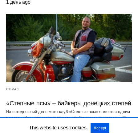
1 день ago
ОБРАЗ
«Степные псы» – байкеры донецких степей
На сегодняшний день мото-клуб «Степные псы» является одним
из самых больших донецких мото-клубов и организатором…
1 день ago
This website uses cookies.
Accept