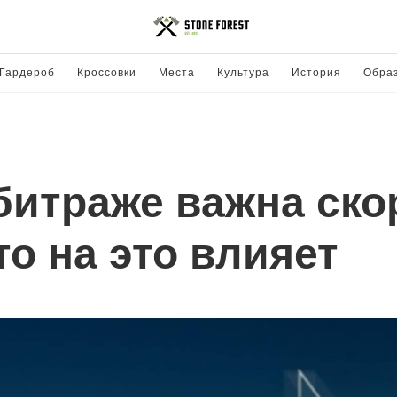
Гардероб
Кроссовки
Места
Культура
История
Обра
битраже важна ско
о на это влияет