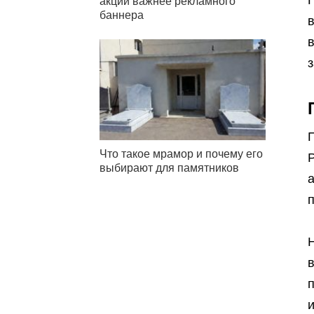
акции важнее рекламного
баннера
в
з
Что такое мрамор и почему его
выбирают для памятников
а
Н
и