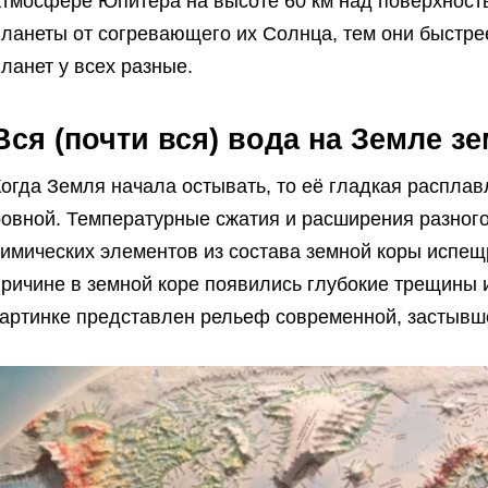
атмосфере Юпитера на высоте 60 км над поверхност
планеты от согревающего их Солнца, тем они быстре
ланет у всех разные.
Вся (почти вся) вода на Земле 
огда Земля начала остывать, то её гладкая распла
ровной. Температурные сжатия и расширения разног
химических элементов из состава земной коры испещ
причине в земной коре появились глубокие трещины 
картинке представлен рельеф современной, застывш