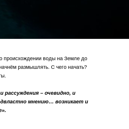
с о происхождении воды на Земле до
 начнём размышлять. С чего начать?
ты.
 рассуждения – очевидно, и
одвластно мнению… возникает и
е».