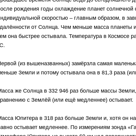
после рождения годы охлаждение планет солнечной 
индивидуальной скоростью – главным образом, в зав
удалённости от Солнца. Чем меньше масса планеты и
тем она быстрее остывала. Температура в Космосе р
C.
ервой (из вышеназванных) замёрзла самая маленькая
еньше Земли и потому остывала она в 81,3 раза (ил
асса же Солнца в 332 946 раз больше массы Земли, 
сравнению с Землёй (или ещё медленнее) остывает.
асса Юпитера в 318 раз больше Земли и, хотя он н
авно остывает медленнее. По измерениям зонда «Га