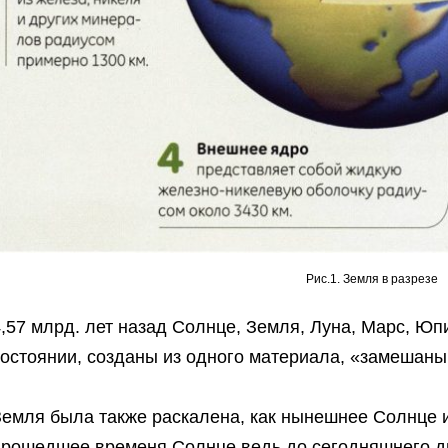
Рис.1. Земля в разрезе
,57 млрд. лет назад Солнце, Земля, Луна, Марс, Юп
остоянии, созданы из одного материала, «замешаны 
емля была также раскалена, как нынешнее Солнце и 
прошедшее временя Солнце ведь до сегодняшнего д