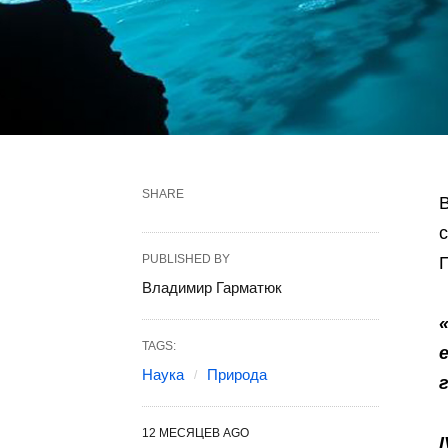
SHARE
В
с
PUBLISHED BY
Владимир Гарматюк
TAGS:
Наука
Природа
12 МЕСЯЦЕВ AGO
I