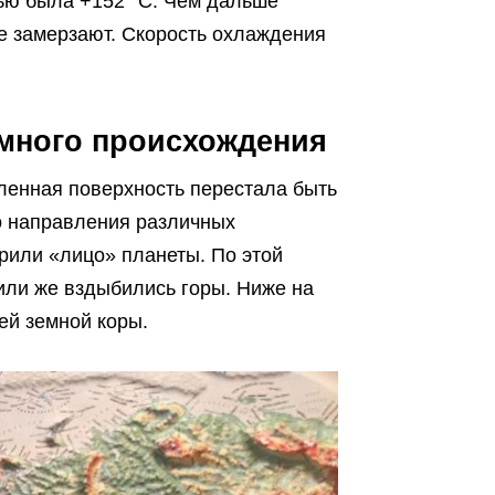
ью была +152 °C. Чем дальше
е замерзают. Скорость охлаждения
земного происхождения
вленная поверхность перестала быть
о направления различных
рили «лицо» планеты. По этой
или же вздыбились горы. Ниже на
ей земной коры.