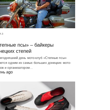
АЗ
тепные псы» – байкеры
нецких степей
сегодняшний день мото-клуб «Степные псы»
яется одним из самых больших донецких мото-
бов и организатором…
ень ago