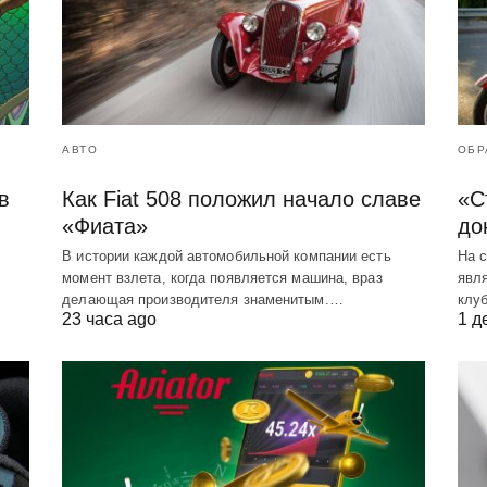
АВТО
ОБР
в
Как Fiat 508 положил начало славе
«С
«Фиата»
до
В истории каждой автомобильной компании есть
На 
момент взлета, когда появляется машина, враз
явл
делающая производителя знаменитым.…
клу
23 часа ago
1 д