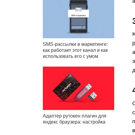
K
SMS-рассылки в маркетинге:
как работает этот канал и как
а
использовать его с умом
э
с
Адаптер рутокен плагин для
яндекс браузера: настройка
в