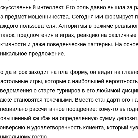
скусственный интеллект. Его роль давно вышла за р
на предмет мошенничества. Сегодня ИИ формирует 
каждого пользователя. Алгоритмы в режиме реально
ставок, предпочтения в играх, реакцию на различны
активности и даже поведенческие паттерны. На осно
уникальное предложение.
огда игрок заходит на платформу, он видит на главн
настольные игры, которые с наибольшей вероятность
уведомления о старте турниров в его любимой дисц
акже становятся точечными. Вместо стандартного на
специально рассчитанное поощрение: кому-то выгодн
повышенный кэшбэк на определенную сумму депозита
онверсию и удовлетворенность клиента, который чувст
уникальному гостю.