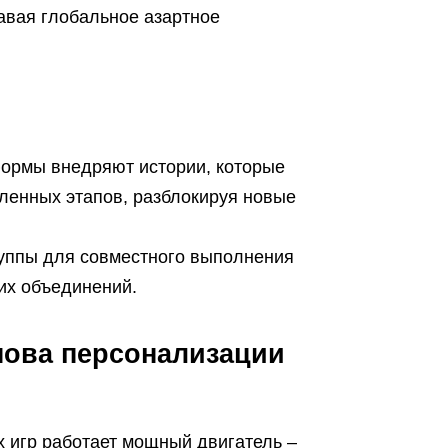
давая глобальное азартное
ормы внедряют истории, которые
ленных этапов, разблокируя новые
руппы для совместного выполнения
гих объединений.
нова персонализации
 игр работает мощный двигатель –