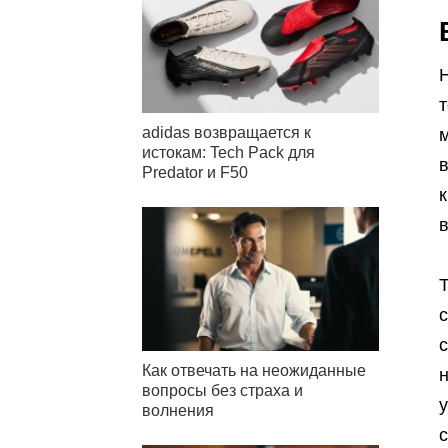
т
adidas возвращается к
м
истокам: Tech Pack для
Predator и F50
к
с
Как отвечать на неожиданные
вопросы без страха и
волнения
с