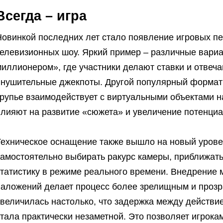
Всегда – игра
Новинкой последних лет стало появление игровых пе
елевизионных шоу. Яркий пример – различные вариац
иллионером», где участники делают ставки и отвечаю
внушительные джекпоты. Другой популярный формат –
рупье взаимодействует с виртуальными объектами на
влияют на развитие «сюжета» и увеличение потенци
Техническое оснащение также вышло на новый урове
амостоятельно выбирать ракурс камеры, приближать 
статистику в режиме реального времени. Внедрение
наложений делает процесс более зрелищным и прозр
увеличилась настолько, что задержка между действи
тала практически незаметной. Это позволяет игрока