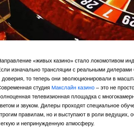
аправление «живых казино» стало локомотивом индус
Если изначально трансляции с реальными дилерами 
и доверия, то теперь они эволюционировали в масшт
Современная студия
Макслайн казино
– это не прост
полноценная телевизионная площадка с многокаме
ветом и звуком. Дилеры проходят специальное обуче
трогим правилам, но и выступают в роли ведущих, о
легкую и непринужденную атмосферу.