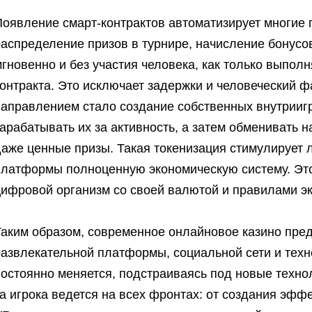
Появление смарт-контрактов автоматизирует многие 
аспределение призов в турнире, начисление бонусов
гновенно и без участия человека, как только выпол
контракта. Это исключает задержки и человеческий 
направлением стало создание собственных внутриигр
арабатывать их за активность, а затем обменивать 
аже ценные призы. Такая токенизация стимулирует л
платформы полноценную экономическую систему. Это 
цифровой организм со своей валютой и правилами э
Таким образом, современное онлайновое казино пре
развлекательной платформы, социальной сети и техн
остоянно меняется, подстраиваясь под новые техно
а игрока ведется на всех фронтах: от создания эф