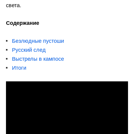
света.
Содержание
Безлюдные пустоши
Русский след
Выстрелы в кампосе
Итоги