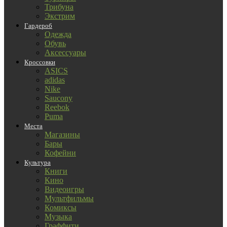
Трибуна
Экстрим
Гардероб
Одежда
Обувь
Аксессуары
Кроссовки
ASICS
adidas
Nike
Saucony
Reebok
Puma
Места
Магазины
Бары
Кофейни
Культура
Книги
Кино
Видеоигры
Мультфильмы
Комиксы
Музыка
Граффити