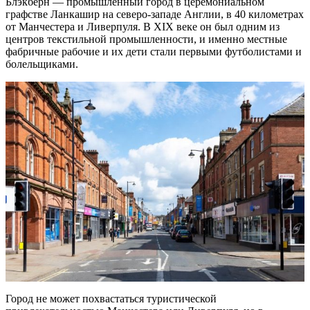
Блэкберн — промышленный город в церемониальном
графстве Ланкашир на северо-западе Англии, в 40 километрах
от Манчестера и Ливерпуля. В XIX веке он был одним из
центров текстильной промышленности, и именно местные
фабричные рабочие и их дети стали первыми футболистами и
болельщиками.
Город не может похвастаться туристической