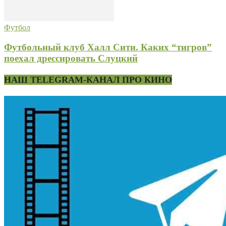
Футбол
Футбольный клуб Халл Сити. Каких “тигров”
поехал дрессировать Слуцкий
НАШ TELEGRAM-КАНАЛ ПРО КИНО