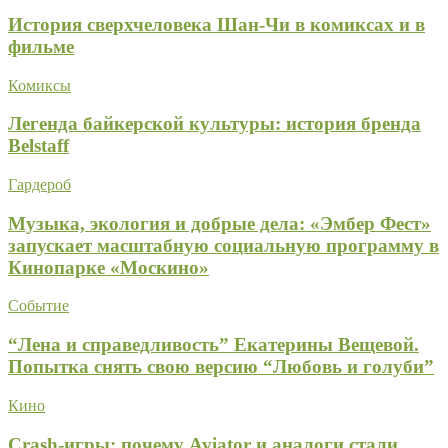
История сверхчеловека Шан-Чи в комиксах и в
фильме
Комиксы
Легенда байкерской культуры: история бренда
Belstaff
Гардероб
Музыка, экология и добрые дела: «Эмбер Фест»
запускает масштабную социальную программу в
Кинопарке «Москино»
Событие
“Лена и справедливость” Екатерины Вещевой.
Попытка снять свою версию “Любовь и голуби”
Кино
Crash-игры: почему Aviator и аналоги стали