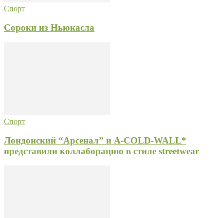
Спорт
Сороки из Ньюкасла
Спорт
Лондонский “Арсенал” и A-COLD-WALL*
представили коллаборацию в стиле streetwear