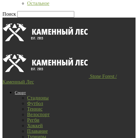
Остальное
Поиск
Stone Forest /
Каменный Лес
Спорт
Стадионы
Футбол
Теннис
Велоспорт
Регби
Хоккей
Плавание
Турниры