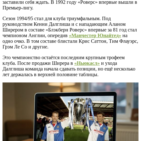
заставили себя ждать. В 1992 году «Роверс» впервые вышли в
Премьер-лигу.
Сезон 1994/95 стал для клуба триумфальным. Под
руководством Кенни Далглиша и с нападающим Аланом
Ширером в составе «Блэкберн Роверс» впервые за 81 год стал
чемпионом Англии, опередив
«Манчестер Юнайтед»
на
одно очко. В том составе блистали Крис Саттон, Тим Флауэрс,
Грэм Ле Со и другие.
Это чемпионство остаётся последним крупным трофеем
клуба. После продажи Ширера в
«Ньюкасл»
и ухода
Далглиша команда начала сдавать позиции, но ещё несколько
лет держалась в верхней половине таблицы.