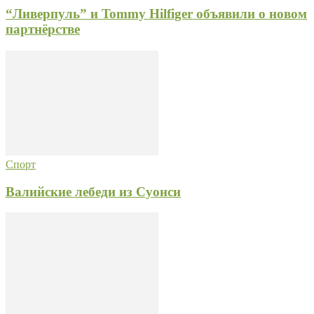
“Ливерпуль” и Tommy Hilfiger объявили о новом
партнёрстве
Спорт
Валийские лебеди из Суонси