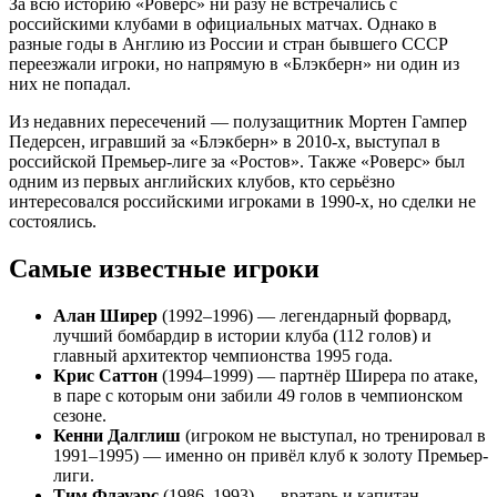
За всю историю «Роверс» ни разу не встречались с
российскими клубами в официальных матчах. Однако в
разные годы в Англию из России и стран бывшего СССР
переезжали игроки, но напрямую в «Блэкберн» ни один из
них не попадал.
Из недавних пересечений — полузащитник Мортен Гампер
Педерсен, игравший за «Блэкберн» в 2010-х, выступал в
российской Премьер-лиге за «Ростов». Также «Роверс» был
одним из первых английских клубов, кто серьёзно
интересовался российскими игроками в 1990-х, но сделки не
состоялись.
Самые известные игроки
Алан Ширер
(1992–1996) — легендарный форвард,
лучший бомбардир в истории клуба (112 голов) и
главный архитектор чемпионства 1995 года.
Крис Саттон
(1994–1999) — партнёр Ширера по атаке,
в паре с которым они забили 49 голов в чемпионском
сезоне.
Кенни Далглиш
(игроком не выступал, но тренировал в
1991–1995) — именно он привёл клуб к золоту Премьер-
лиги.
Тим Флауэрс
(1986–1993) — вратарь и капитан