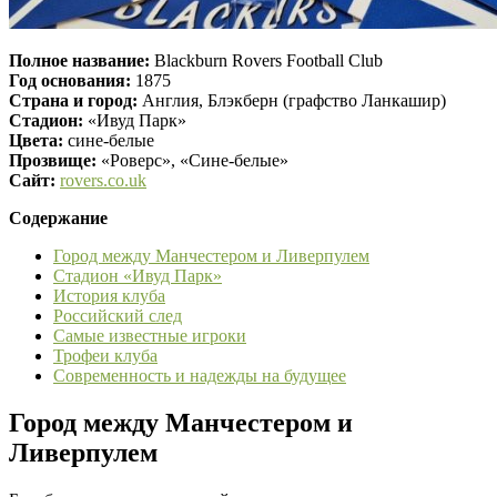
Полное название:
Blackburn Rovers Football Club
Год основания:
1875
Страна и город:
Англия, Блэкберн (графство Ланкашир)
Стадион:
«Ивуд Парк»
Цвета:
сине-белые
Прозвище:
«Роверс», «Сине-белые»
Сайт:
rovers.co.uk
Содержание
Город между Манчестером и Ливерпулем
Стадион «Ивуд Парк»
История клуба
Российский след
Самые известные игроки
Трофеи клуба
Современность и надежды на будущее
Город между Манчестером и
Ливерпулем