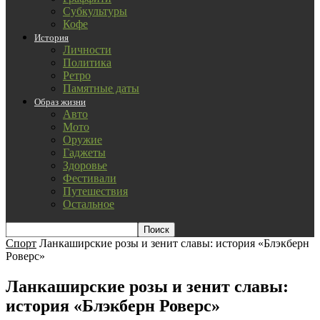
Субкультуры
Кофе
История
Личности
Политика
Ретро
Памятные даты
Образ жизни
Авто
Мото
Оружие
Гаджеты
Здоровье
Фестивали
Путешествия
Остальное
Спорт
Ланкаширские розы и зенит славы: история «Блэкберн
Роверс»
Ланкаширские розы и зенит славы:
история «Блэкберн Роверс»