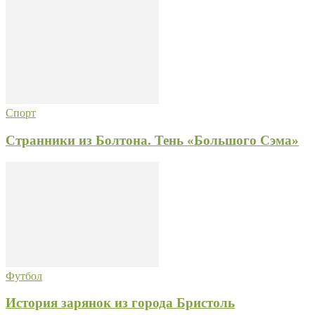
Спорт
Странники из Болтона. Тень «Большого Сэма»
Футбол
История зарянок из города Бристоль