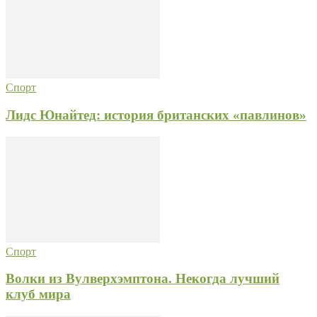
Спорт
Лидс Юнайтед: история британских «павлинов»
Спорт
Волки из Вулверхэмптона. Некогда лучший
клуб мира