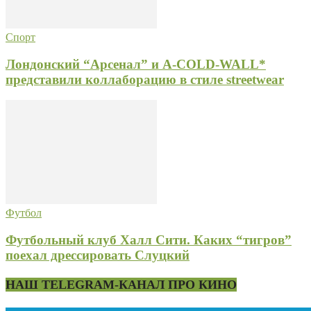
Спорт
Лондонский “Арсенал” и A-COLD-WALL*
представили коллаборацию в стиле streetwear
Футбол
Футбольный клуб Халл Сити. Каких “тигров”
поехал дрессировать Слуцкий
НАШ TELEGRAM-КАНАЛ ПРО КИНО