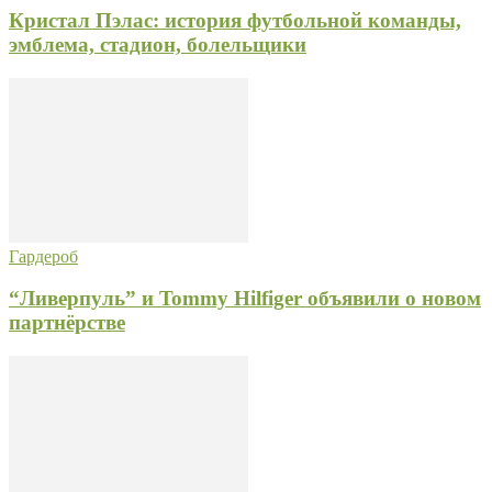
Кристал Пэлас: история футбольной команды,
эмблема, стадион, болельщики
Гардероб
“Ливерпуль” и Tommy Hilfiger объявили о новом
партнёрстве