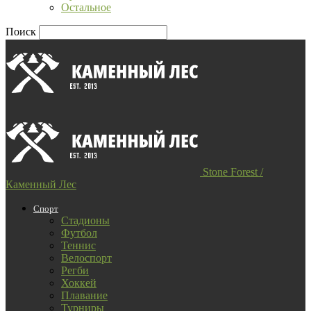
Остальное
Поиск
Stone Forest /
Каменный Лес
Спорт
Стадионы
Футбол
Теннис
Велоспорт
Регби
Хоккей
Плавание
Турниры