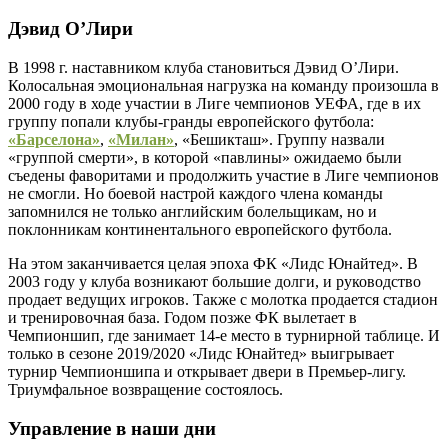
Дэвид О’Лири
В 1998 г. наставником клуба становиться Дэвид О’Лири.
Колосальная эмоциональная нагрузка на команду произошла в
2000 году в ходе участии в Лиге чемпионов УЕФА, где в их
группу попали клубы-гранды европейского футбола:
«Барселона»
,
«Милан»
, «Бешикташ». Группу назвали
«группой смерти», в которой «павлины» ожидаемо были
съедены фаворитами и продолжить участие в Лиге чемпионов
не смогли. Но боевой настрой каждого члена команды
запомнился не только английским болельщикам, но и
поклонникам континентального европейского футбола.
На этом заканчивается целая эпоха ФК «Лидс Юнайтед». В
2003 году у клуба возникают большие долги, и руководство
продает ведущих игроков. Также с молотка продается стадион
и тренировочная база. Годом позже ФК вылетает в
Чемпионшип, где занимает 14-е место в турнирной таблице. И
только в сезоне 2019/2020 «Лидс Юнайтед» выигрывает
турнир Чемпионшипа и открывает двери в Премьер-лигу.
Триумфальное возвращение состоялось.
Управление в наши дни