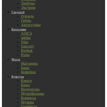
Трибуна
Экстрим
Гардероб
Одежда
Обувь
Аксессуары
Кроссовки
ASICS
adidas
Nike
Saucony
Reebok
Puma
Места
Магазины
Бары
Кофейни
Культура
Книги
Кино
Видеоигры
Мультфильмы
Комиксы
Музыка
Граффити