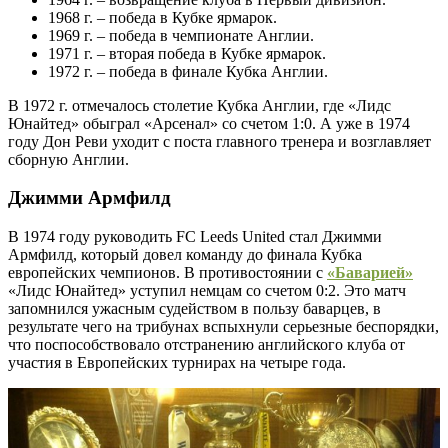
1968 г. – победа в Кубке ярмарок.
1969 г. – победа в чемпионате Англии.
1971 г. – вторая победа в Кубке ярмарок.
1972 г. – победа в финале Кубка Англии.
В 1972 г. отмечалось столетие Кубка Англии, где «Лидс
Юнайтед» обыграл «Арсенал» со счетом 1:0. А уже в 1974
году Дон Реви уходит с поста главного тренера и возглавляет
сборную Англии.
Джимми Армфилд
В 1974 году руководить FC Leeds United стал Джимми
Армфилд, который довел команду до финала Кубка
европейских чемпионов. В противостоянии с
«Баварией»
«Лидс Юнайтед» уступил немцам со счетом 0:2. Это матч
запомнился ужасным судейством в пользу баварцев, в
результате чего на трибунах вспыхнули серьезные беспорядки,
что поспособствовало отстранению английского клуба от
участия в Европейских турнирах на четыре года.