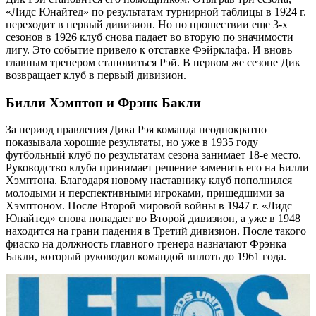
«Лидс Юнайтед» по результатам турнирной таблицы в 1924 г.
переходит в первый дивизион. Но по прошествии еще 3-х
сезонов в 1926 клуб снова падает во вторую по значимости
лигу. Это событие привело к отставке Фэйрклафа. И вновь
главным тренером становиться Рэй. В первом же сезоне Дик
возвращает клуб в первый дивизион.
Билли Хэмптон и Фрэнк Бакли
За период правления Дика Рэя команда неоднократно
показывала хорошие результаты, но уже в 1935 году
футбольный клуб по результатам сезона занимает 18-е место.
Руководство клуба принимает решение заменить его на Билли
Хэмптона. Благодаря новому наставнику клуб пополнился
молодыми и перспективными игроками, пришедшими за
Хэмптоном. После Второй мировой войны в 1947 г. «Лидс
Юнайтед» снова попадает во Второй дивизион, а уже в 1948
находится на грани падения в Третий дивизион. После такого
фиаско на должность главного тренера назначают Фрэнка
Бакли, который руководил командой вплоть до 1961 года.