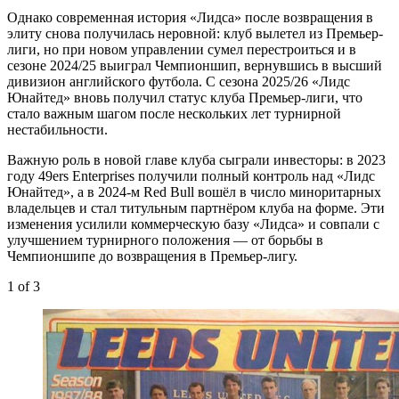
Однако современная история «Лидса» после возвращения в
элиту снова получилась неровной: клуб вылетел из Премьер-
лиги, но при новом управлении сумел перестроиться и в
сезоне 2024/25 выиграл Чемпионшип, вернувшись в высший
дивизион английского футбола. С сезона 2025/26 «Лидс
Юнайтед» вновь получил статус клуба Премьер-лиги, что
стало важным шагом после нескольких лет турнирной
нестабильности.
Важную роль в новой главе клуба сыграли инвесторы: в 2023
году 49ers Enterprises получили полный контроль над «Лидс
Юнайтед», а в 2024-м Red Bull вошёл в число миноритарных
владельцев и стал титульным партнёром клуба на форме. Эти
изменения усилили коммерческую базу «Лидса» и совпали с
улучшением турнирного положения — от борьбы в
Чемпионшипе до возвращения в Премьер-лигу.
1
of 3