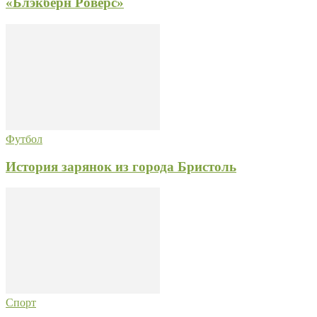
«Блэкберн Роверс»
Футбол
История зарянок из города Бристоль
Спорт