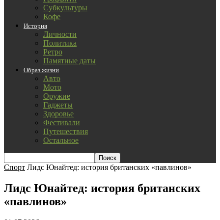
Субкультуры
Кофе
История
Личности
Политика
Ретро
Памятные даты
Образ жизни
Авто
Мото
Оружие
Гаджеты
Здоровье
Фестивали
Путешествия
Остальное
Спорт
Лидс Юнайтед: история британских «павлинов»
Лидс Юнайтед: история британских
«павлинов»