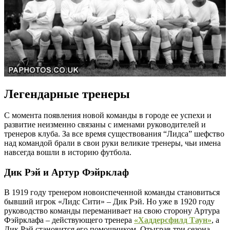
Легендарные тренеры
С момента появления новой команды в городе ее успехи и
развитие неизменно связаны с именами руководителей и
тренеров клуба. За все время существования “Лидса” шефство
над командой брали в свои руки великие тренеры, чьи имена
навсегда вошли в историю футбола.
Дик Рэй и Артур Фэйрклаф
В 1919 году тренером новоиспеченной команды становиться
бывший игрок «Лидс Сити» – Дик Рэй. Но уже в 1920 году
руководство команды переманивает на свою сторону Артура
Фэйрклафа – действующего тренера
«Хаддерсфилд Таун»
, а
Дик Рэй становится его помощником. Отыграв три сезона,