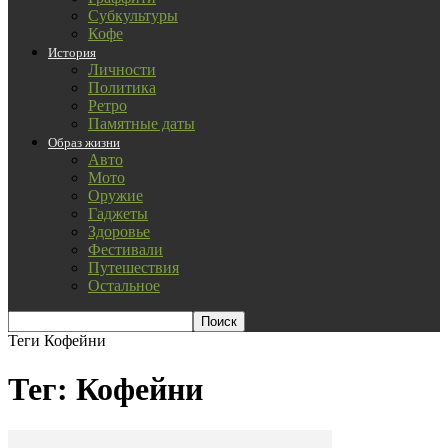
Субкультуры
Кофе
История
Личности
Политика
Ретро
Памятные даты
Образ жизни
Авто
Мото
Оружие
Гаджеты
Здоровье
Фестивали
Путешествия
Остальное
Теги
Кофейни
Тег: Кофейни