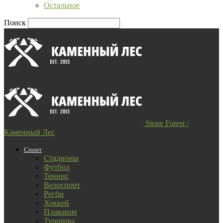
Остальное
Поиск
Stone Forest /
Каменный Лес
Спорт
Стадионы
Футбол
Теннис
Велоспорт
Регби
Хоккей
Плавание
Турниры