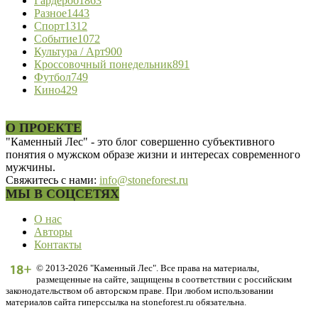
Гардероб
1863
Разное
1443
Спорт
1312
Событие
1072
Культура / Арт
900
Кроссовочный понедельник
891
Футбол
749
Кино
429
О ПРОЕКТЕ
"Каменный Лес" - это блог совершенно субъективного
понятия о мужском образе жизни и интересах современного
мужчины.
Свяжитесь с нами:
info@stoneforest.ru
МЫ В СОЦСЕТЯХ
О нас
Авторы
Контакты
© 2013-2026 "Каменный Лес". Все права на материалы,
размещенные на сайте, защищены в соответствии с российским
законодательством об авторском праве. При любом использовании
материалов сайта гиперссылка на stoneforest.ru обязательна.