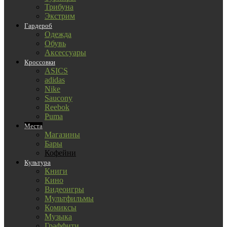
Трибуна
Экстрим
Гардероб
Одежда
Обувь
Аксессуары
Кроссовки
ASICS
adidas
Nike
Saucony
Reebok
Puma
Места
Магазины
Бары
Кофейни
Культура
Книги
Кино
Видеоигры
Мультфильмы
Комиксы
Музыка
Граффити