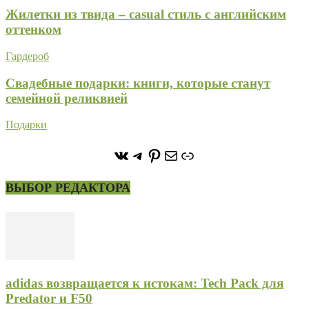
Жилетки из твида – casual стиль с английским
оттенком
Гардероб
Свадебные подарки: книги, которые станут
семейной реликвией
Подарки
https://vk.com/stone_forest_
https://t.me/stoneforest
https://ru.pinterest.com/
Почта
Ссылка
ВЫБОР РЕДАКТОРА
adidas возвращается к истокам: Tech Pack для
Predator и F50