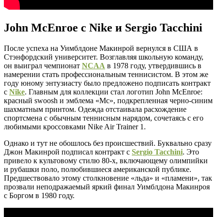
John McEnroe с Nike и Sergio Tacchini
После успеха на Уимблдоне Макинрой вернулся в США в
Стэнфордский университет. Возглавляя школьную команду,
он выиграл чемпионат
NCAA
в 1978 году, утвердившись в
намерении стать профессиональным теннисистом. В этом же
году юному энтузиасту было предложено подписать контракт
с
Nike
. Главным для коллекции стал логотип John McEnroe:
красный swoosh и эмблема «Mc», подкрепленная черно-синим
шахматным принтом. Одежда отстаивала расхождение
спортсмена с обычным теннисным нарядом, сочетаясь с его
любимыми кроссовками Nike Air Trainer 1.
Однако и тут не обошлось без происшествий. Буквально сразу
Джон Макинрой подписал контракт с
Sergio Tacchini
. Это
привело к культовому стилю 80-х, включающему олимпийки
и рубашки поло, полюбившиеся американской публике.
Предшествовало этому столкновение «льда» и «пламени», так
прозвали неподражаемый яркий финал Уимблдона Макинроя
с Боргом в 1980 году.