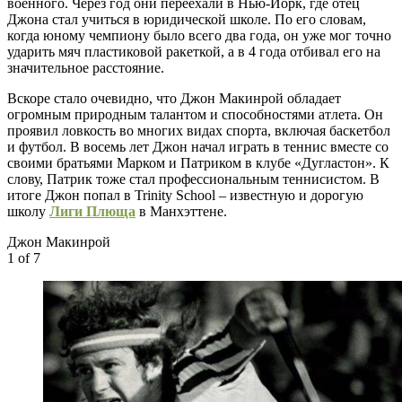
военного. Через год они переехали в Нью-Йорк, где отец
Джона стал учиться в юридической школе. По его словам,
когда юному чемпиону было всего два года, он уже мог точно
ударить мяч пластиковой ракеткой, а в 4 года отбивал его на
значительное расстояние.
Вскоре стало очевидно, что Джон Макинрой обладает
огромным природным талантом и способностями атлета. Он
проявил ловкость во многих видах спорта, включая баскетбол
и футбол. В восемь лет Джон начал играть в теннис вместе со
своими братьями Марком и Патриком в клубе «Дугластон». К
слову, Патрик тоже стал профессиональным теннисистом. В
итоге Джон попал в Trinity School – известную и дорогую
школу
Лиги Плюща
в Манхэттене.
Джон Макинрой
1
of 7