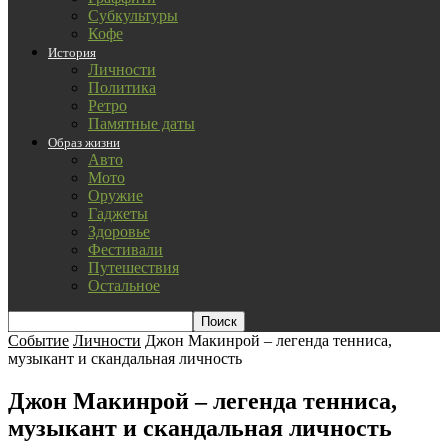
Субкультуры
Кофе
История
Личности
Политика
Ретро
Памятные даты
Образ жизни
Авто
Мото
Оружие
Гаджеты
Здоровье
Фестивали
Путешествия
Остальное
Событие
Личности
Джон Макинрой – легенда тенниса,
музыкант и скандальная личность
Джон Макинрой – легенда тенниса,
музыкант и скандальная личность