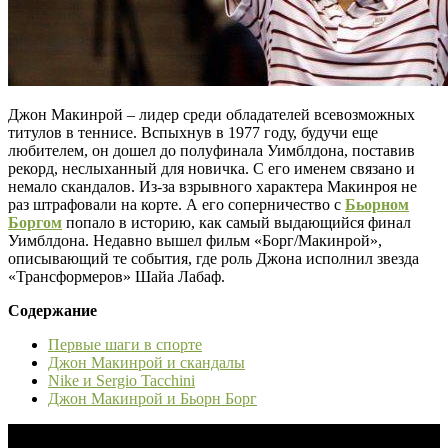
Джон Макинрой – лидер среди обладателей всевозможных
титулов в теннисе. Вспыхнув в 1977 году, будучи еще
любителем, он дошел до полуфинала Уимблдона, поставив
рекорд, неслыханный для новичка. С его именем связано и
немало скандалов. Из-за взрывного характера Макинроя не
раз штрафовали на корте. А его соперничество с
Бьорном
Боргом
попало в историю, как самый выдающийся финал
Уимблдона. Недавно вышел фильм «Борг/Макинрой»,
описывающий те события, где роль Джона исполнил звезда
«Трансформеров» Шайа Лабаф.
Содержание
Первые шаги в спорте
Джон Макинрой и скандалы
Nike и Sergio Tacchini
Джон Макинрой и Бьорн Борг