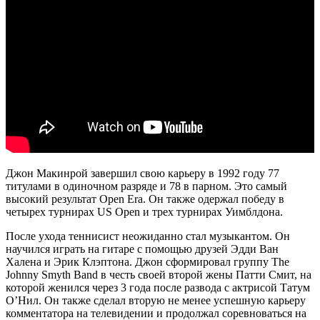
Джон Макинрой завершил свою карьеру в 1992 году 77
титулами в одиночном разряде и 78 в парном. Это самый
высокий результат Open Era. Он также одержал победу в
четырех турнирах US Open и трех турнирах Уимблдона.
После ухода теннисист неожиданно стал музыкантом. Он
научился играть на гитаре с помощью друзей Эдди Ван
Халена и Эрик Клэптона. Джон сформировал группу The
Johnny Smyth Band в честь своей второй жены Патти Смит, на
которой женился через 3 года после развода с актрисой Татум
О’Нил. Он также сделал вторую не менее успешную карьеру
комментатора на телевидении и продолжал соревноваться на