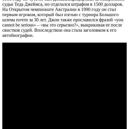
судьи Теда Джеймса, но отделался штрафом в 1500 долларов.
На Открытом чемпионате Австралии в 1990 году он стал
первым игроком, который был изгнан с турнира Большого
шлема почти за 30 лет. Джон также прославился фразой «you
cannot be serious» – «вы это серьезно?», выкрикивая ее после
свистков судей. Впоследствии она стала заголовком к его
автобиографии.