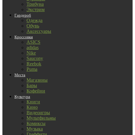
Трибуна
Экстрим
Гардероб
Одежда
Обувь
Аксессуары
Кроссовки
ASICS
adidas
Nike
Saucony
Reebok
Puma
Места
Магазины
Бары
Кофейни
Культура
Книги
Кино
Видеоигры
Мультфильмы
Комиксы
Музыка
Граффити