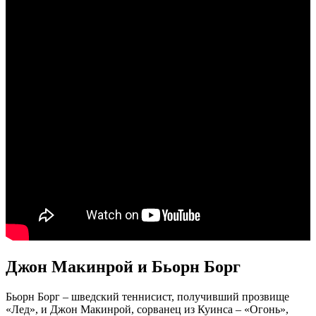
Джон Макинрой и Бьорн Борг
Бьорн Борг – шведский теннисист, получивший прозвище
«Лед», и Джон Макинрой, сорванец из Куинса – «Огонь»,