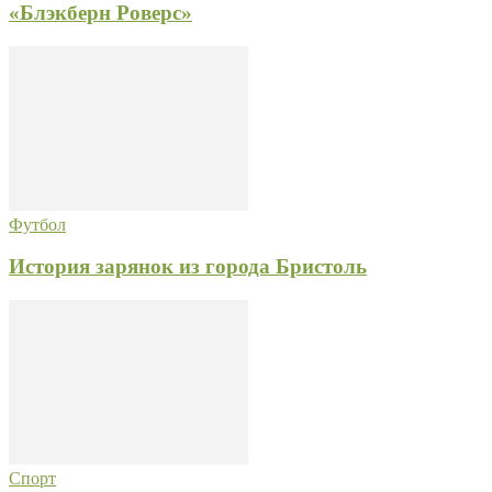
«Блэкберн Роверс»
Футбол
История зарянок из города Бристоль
Спорт