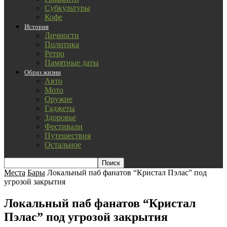
Субкультуры
Кофе
История
Личности
Политика
Ретро
Памятные даты
Образ жизни
Авто
Мото
Оружие
Гаджеты
Здоровье
Фестивали
Путешествия
Остальное
Места
Бары
Локальный паб фанатов “Кристал Пэлас” под
угрозой закрытия
Локальный паб фанатов “Кристал
Пэлас” под угрозой закрытия