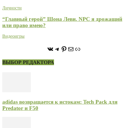
Личности
“Главный герой” Шона Леви. NPC я дрожащий
или право имею?
Видеоигры
https://vk.com/stone_forest_
https://t.me/stoneforest
https://ru.pinterest.com/
Почта
Ссылка
ВЫБОР РЕДАКТОРА
adidas возвращается к истокам: Tech Pack для
Predator и F50