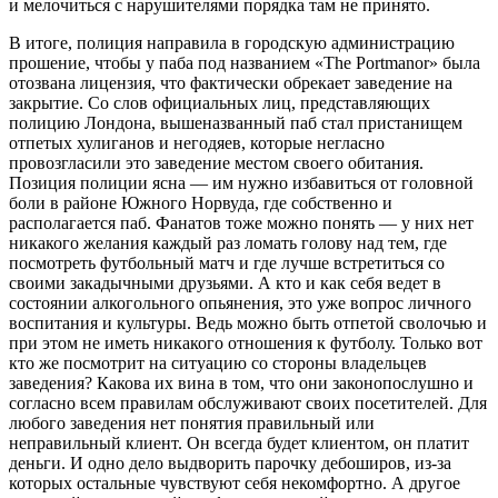
и мелочиться с нарушителями порядка там не принято.
В итоге, полиция направила в городскую администрацию
прошение, чтобы у паба под названием «The Portmanor» была
отозвана лицензия, что фактически обрекает заведение на
закрытие. Со слов официальных лиц, представляющих
полицию Лондона, вышеназванный паб стал пристанищем
отпетых хулиганов и негодяев, которые негласно
провозгласили это заведение местом своего обитания.
Позиция полиции ясна — им нужно избавиться от головной
боли в районе Южного Норвуда, где собственно и
располагается паб. Фанатов тоже можно понять — у них нет
никакого желания каждый раз ломать голову над тем, где
посмотреть футбольный матч и где лучше встретиться со
своими закадычными друзьями. А кто и как себя ведет в
состоянии алкогольного опьянения, это уже вопрос личного
воспитания и культуры. Ведь можно быть отпетой сволочью и
при этом не иметь никакого отношения к футболу. Только вот
кто же посмотрит на ситуацию со стороны владельцев
заведения? Какова их вина в том, что они законопослушно и
согласно всем правилам обслуживают своих посетителей. Для
любого заведения нет понятия правильный или
неправильный клиент. Он всегда будет клиентом, он платит
деньги. И одно дело выдворить парочку дебоширов, из-за
которых остальные чувствуют себя некомфортно. А другое