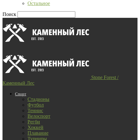
Остальное
Поиск
Stone Forest /
Каменный Лес
Спорт
Стадионы
Футбол
Теннис
Велоспорт
Регби
Хоккей
Плавание
Турниры