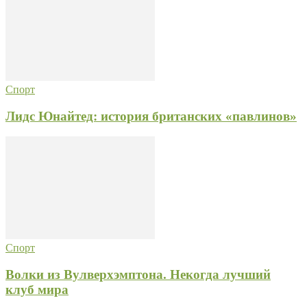
Спорт
Лидс Юнайтед: история британских «павлинов»
Спорт
Волки из Вулверхэмптона. Некогда лучший
клуб мира