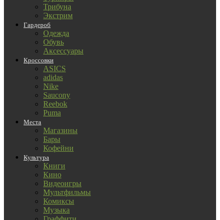
Трибуна
Экстрим
Гардероб
Одежда
Обувь
Аксессуары
Кроссовки
ASICS
adidas
Nike
Saucony
Reebok
Puma
Места
Магазины
Бары
Кофейни
Культура
Книги
Кино
Видеоигры
Мультфильмы
Комиксы
Музыка
Граффити