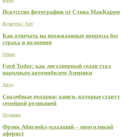
Кино
Искусство фотографии от Стива МакКарри
Культура / Арт
Как отвечать на неожиданные вопросы без
страха и волнения
Образ
Ford Tudor: как двухдверный седан стал
народным автомобилем Америки
Авто
Свадебные подарки: книги, которые станут
семейной реликвией
Подарки
Фрэнк Абигнейл-младший – многоликий
аферист