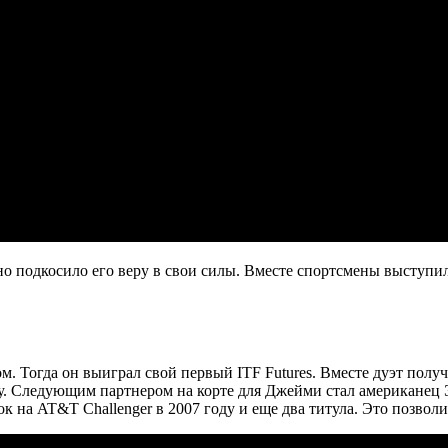
льно подкосило его веру в свои силы. Вместе спортсмены высту
 Тогда он выиграл свой первый ITF Futures. Вместе дуэт получи
. Следующим партнером на корте для Джейми стал американец Эр
к на AT&T Challenger в 2007 году и еще два титула. Это позвол