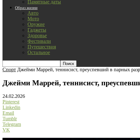
Памятные даты
Образ жизни
Авто
Мото
Оружие
Гаджеты
Здоровье
Фестивали
Путешествия
Остальное
Спорт
Джейми Маррей, теннисист, преуспевший в парных раз
Джейми Маррей, теннисист, преуспевш
24.02.2026
Pinterest
Linkedin
Email
Tumblr
Telegram
VK