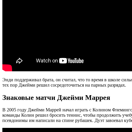
Энди поддерживал брата, он считал, что то время в школе си
тех пор Джейми решил сосредоточиться на парных разрядах.
Знаковые матчи Джейми Маррея
В 2005 году Джейми Маррей начал играть с Колином Флемингом.
команды Колин решил бросить теннис, чтобы продолжить учебу
псевдонимы им написали на спине рубашек. Дуэт завоевал кубо