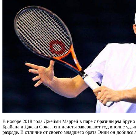
В ноябре 2018 года Джейми Маррей в паре с бразильцем Бруно 
Брайана и Джека Сока, теннисисты завершают год вполне удач
разряде. В отличие от своего младшего брата Энди он добился 