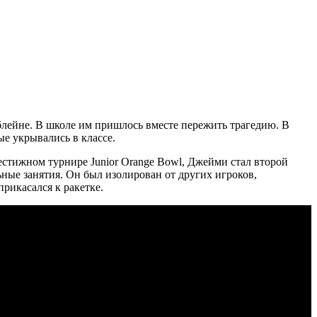
нблейне. В школе им пришлось вместе пережить трагедию. В
ые укрывались в классе.
рестижном турнире Junior Orange Bowl, Джейми стал второй
ьные занятия. Он был изолирован от других игроков,
рикасался к ракетке.