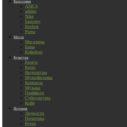
Кроссовки
ASICS
adidas
Nike
Saucony
Reebok
Puma
Места
Магазины
Бары
Кофейни
Культура
Книги
Кино
Видеоигры
Мультфильмы
Комиксы
Музыка
Граффити
Субкультуры
Кофе
История
Личности
Политика
Ретро