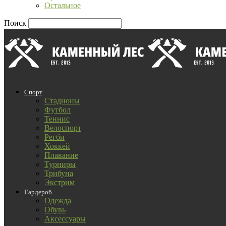
Остальное
Поиск
Спорт
Стадионы
Футбол
Теннис
Велоспорт
Регби
Хоккей
Плавание
Турниры
Трибуна
Экстрим
Гардероб
Одежда
Обувь
Аксессуары