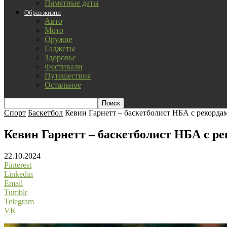
Памятные даты
Образ жизни
Авто
Мото
Оружие
Гаджеты
Здоровье
Фестивали
Путешествия
Остальное
Спорт
Баскетбол
Кевин Гарнетт – баскетболист НБА с рекорда
Кевин Гарнетт – баскетболист НБА с р
22.10.2024
Pinterest
Linkedin
Email
Tumblr
Telegram
VK