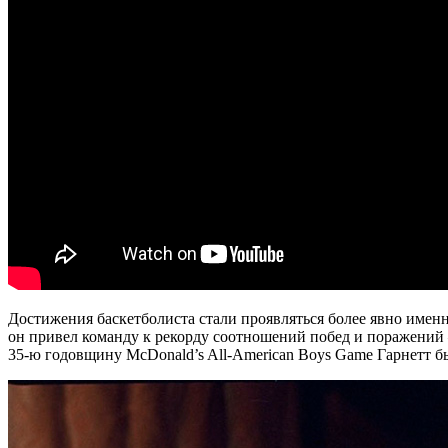
Достижения баскетболиста стали проявляться более явно именн
он привел команду к рекорду соотношений побед и поражений – 
35-ю годовщину McDonald’s All-American Boys Game Гарнетт б