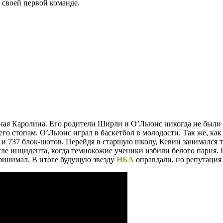
 своей первой команде.
Южная Каролина. Его родители Ширли и О’Льюис никогда не были
го стопам. О’Льюис играл в баскетбол в молодости. Так же, как 
 и 737 блок-шотов. Перейдя в старшую школу, Кевин занимался т
сле инцидента, когда темнокожие ученики избили белого парня.
принимал. В итоге будущую звезду
НБА
оправдали, но репутация