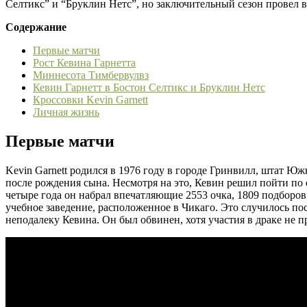
Селтикс” и “Бруклин Нетс”, но заключительный сезон провел в
Содержание
Первые матчи
Рост Кевина Гарнетта
Миннесота Тимбервулвз
Кевин Гарнетт в Бостон Селтикс и Бруклин Нетс
Кроссовки Kevin Garnett
Личная жизнь
Первые матчи
Kevin Garnett родился в 1976 году в городе Гринвилл, штат 
после рождения сына. Несмотря на это, Кевин решил пойти по е
четыре года он набрал впечатляющие 2553 очка, 1809 подборов
учебное заведение, расположенное в Чикаго. Это случилось по
неподалеку Кевина. Он был обвинен, хотя участия в драке не 