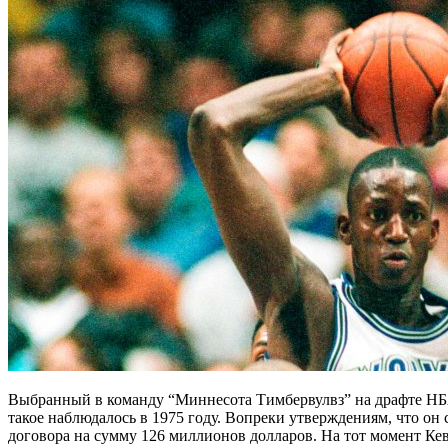
Выбранный в команду “Миннесота Тимбервулвз” на драфте НБА
такое наблюдалось в 1975 году. Вопреки утверждениям, что он
договора на сумму 126 миллионов долларов. На тот момент Ке