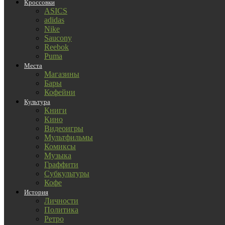
Кроссовки
ASICS
adidas
Nike
Saucony
Reebok
Puma
Места
Магазины
Бары
Кофейни
Культура
Книги
Кино
Видеоигры
Мультфильмы
Комиксы
Музыка
Граффити
Субкультуры
Кофе
История
Личности
Политика
Ретро