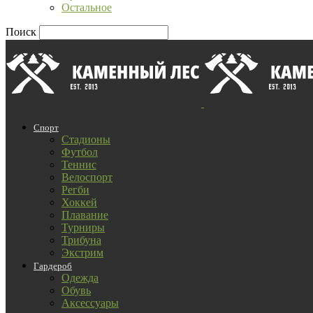
Остальное
Поиск
Спорт
Стадионы
Футбол
Теннис
Велоспорт
Регби
Хоккей
Плавание
Турниры
Трибуна
Экстрим
Гардероб
Одежда
Обувь
Аксессуары