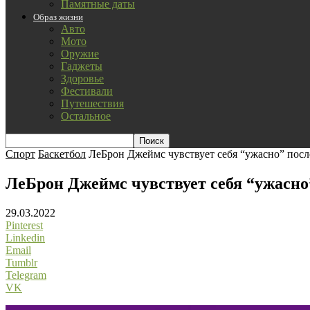
Памятные даты
Образ жизни
Авто
Мото
Оружие
Гаджеты
Здоровье
Фестивали
Путешествия
Остальное
Спорт
Баскетбол
ЛеБрон Джеймс чувствует себя “ужасно” после
ЛеБрон Джеймс чувствует себя “ужасно
29.03.2022
Pinterest
Linkedin
Email
Tumblr
Telegram
VK