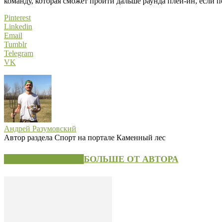
команду, которая сможет пройти дальше раунда плей-ин, если п
Pinterest
Linkedin
Email
Tumblr
Telegram
VK
Андрей Разумовский
Автор раздела Спорт на портале Каменный лес
СХОЖИЕ СТАТЬИ
БОЛЬШЕ ОТ АВТОРА