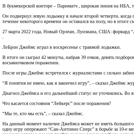
В букмекерской конторе – Париматч , широкая линия на НБА, т
Он подвернул левую лодыжку в начале второй четверти, когда 
течение некоторого времени он оставался на полу, но в итоге с
27 марта 2022 года, Новый Орлеан, Луизиана, США: форвард 
.
ЛеБрон Джеймс играл в воскресенье с травмой лодыжки.
В итоге он сыграл 42 минуты, набрав 39 очков, девять подборо
восьмиочковом поражении.
После игры Джеймс встретился с журналистами с сильно заби
“Я понятия не имею, как я закончил игру”, – сказал Джеймс ж
Диагноз Джеймса и его дальнейший статус не уточнялись. Во в
Что касается состояния “Лейкерс” после поражения?
“Мы те, кто мы есть”, – сказал Джеймс.
На данный момент наличие Джеймса может не иметь большого зн
одну игру опережают “Сан-Антонио Сперс” в борьбе за 10-е мес