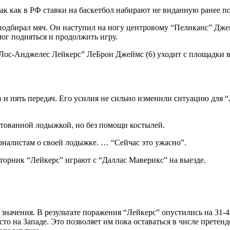
ак как в РФ ставки на баскетбол набирают не виданную ранее п
подбирал мяч. Он наступил на ногу центровому “Пеликанс” Джек
мог подняться и продолжить игру.
“Лос-Анджелес Лейкерс” ЛеБрон Джеймс (6) уходит с площадки 
в и пять передач. Его усилия не сильно изменили ситуацию для 
нтованной лодыжкой, но без помощи костылей.
урналистам о своей лодыжке. … “Сейчас это ужасно”.
торник “Лейкерс” играют с “Даллас Маверикс” на выезде.
ачения. В результате поражения “Лейкерс” опустились на 31-43 
то на Западе. Это позволяет им пока оставаться в числе претенд