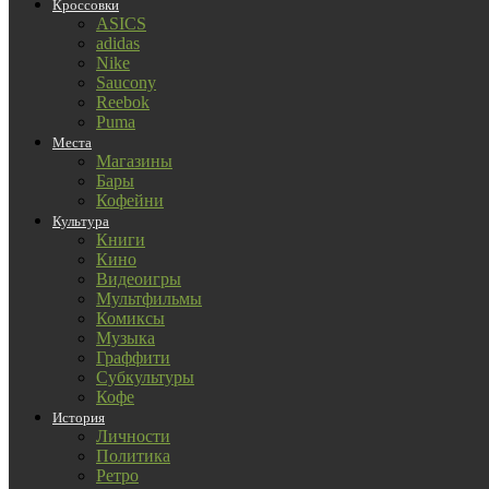
Кроссовки
ASICS
adidas
Nike
Saucony
Reebok
Puma
Места
Магазины
Бары
Кофейни
Культура
Книги
Кино
Видеоигры
Мультфильмы
Комиксы
Музыка
Граффити
Субкультуры
Кофе
История
Личности
Политика
Ретро