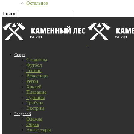
Остальное
Поиск
Спорт
Стадионы
Футбол
Теннис
Велоспорт
Регби
Хоккей
Плавание
Турниры
Трибуна
Экстрим
Гардероб
Одежда
Обувь
Аксессуары