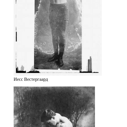
Иесс Вестергаард