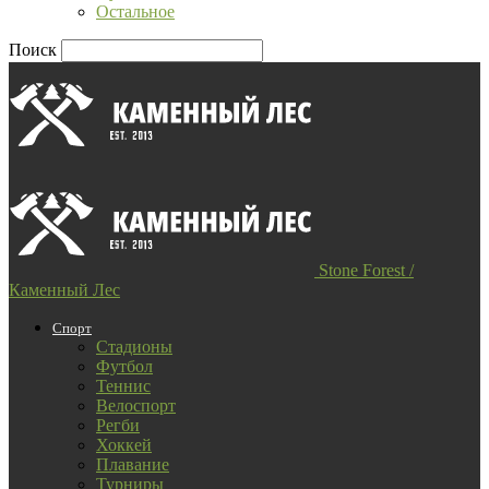
Остальное
Поиск
Stone Forest /
Каменный Лес
Спорт
Стадионы
Футбол
Теннис
Велоспорт
Регби
Хоккей
Плавание
Турниры