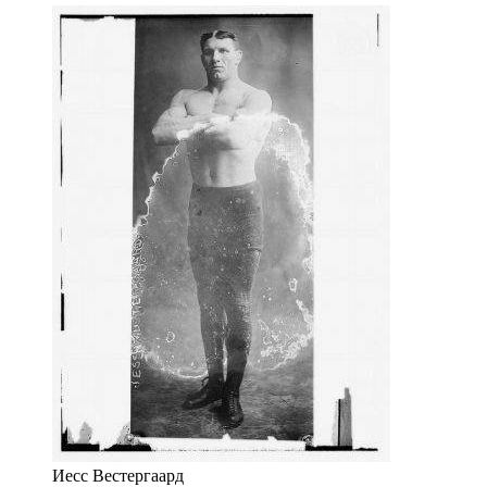
Иесс Вестергаард