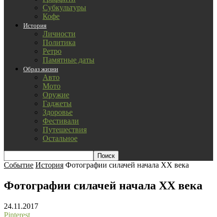
Субкультуры
Кофе
История
Личности
Политика
Ретро
Памятные даты
Образ жизни
Авто
Мото
Оружие
Гаджеты
Здоровье
Фестивали
Путешествия
Остальное
Событие
История
Фотографии силачей начала XX века
Фотографии силачей начала XX века
24.11.2017
Pinterest