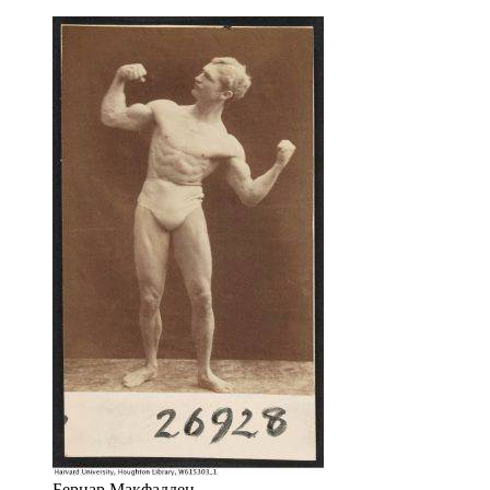
Бернар Макфадден