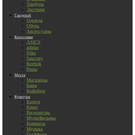
Трибуна
Экстрим
Гардероб
Одежда
Обувь
Аксессуары
Кроссовки
ASICS
adidas
Nike
Saucony
Reebok
Puma
Места
Магазины
Бары
Кофейни
Культура
Книги
Кино
Видеоигры
Мультфильмы
Комиксы
Музыка
Граффити