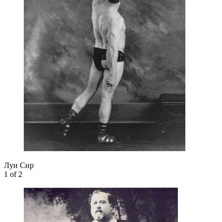
Луи Сир
1
of 2