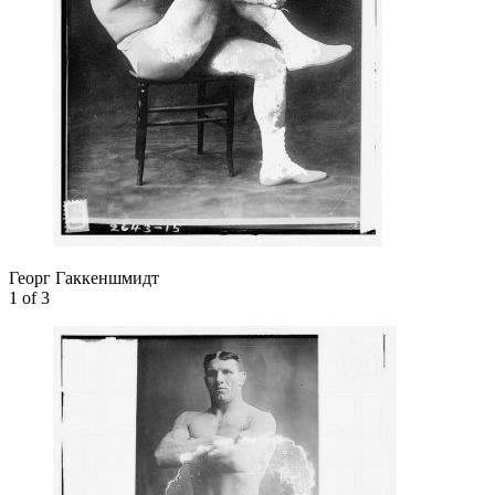
Георг Гаккеншмидт
1
of 3