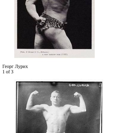
Георг Лурих
1
of 3