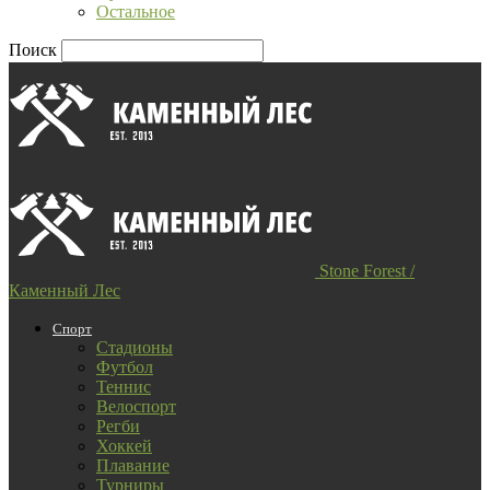
Остальное
Поиск
Stone Forest /
Каменный Лес
Спорт
Стадионы
Футбол
Теннис
Велоспорт
Регби
Хоккей
Плавание
Турниры