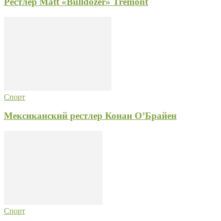
Рестлер Matt «Bulldozer» Tremont
Спорт
Мексиканский рестлер Конан О’Брайен
Спорт