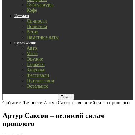
Субкультуры
Кофе
История
Личности
Политика
Ретро
Памятные даты
Образ жизни
Авто
Мото
Оружие
Гаджеты
Здоровье
Фестивали
Путешествия
Остальное
Событие
Личности
Артур Саксон – великий силач прошлого
Артур Саксон – великий силач
прошлого