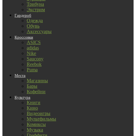
Трибуна
Экстрим
Гардероб
Одежда
Обувь
Аксессуары
Кроссовки
ASICS
adidas
Nike
Saucony
Reebok
Puma
Места
Магазины
Бары
Кофейни
Культура
Книги
Кино
Видеоигры
Мультфильмы
Комиксы
Музыка
Граффити