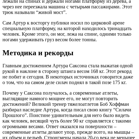
лежали на спинах и держали ногами платформу из дерева, а
через нее переезжала машина с четырьмя пассажирами. Этот
трюк называли “живой мост”.
Сам Артур к восторгу публики носил по цирковой арене
специальную платформу, на которой находилось тринадцать
человек. Кроме этого, он мог, лежа на спине, одними только
ногами удерживать груз весом более тонны.
Методика и рекорды
Главным достижением Артура Саксона стала выжатая одной
рукой в наклоне в сторону штанга весом 168 кг. Этот рекорд
не побит и сегодня. В некоторых источниках говорится даже
о том, что на самом деле силач поднял в такой позе 175 кг.
Почему у Саксона получалось, а современные атлеты,
выглядящие намного мощнее его, не могут повторить
достижений? Великий тренер тяжелоатлетов Боб Хоффман
разбирал наследие Артура, когда писал свою книгу “Силачи
Прошлого”. Поистине удивительным для него было видеть
как человек, весящий чуть более 90 кг справляется с такими
огромными весами. Ответ оказался на поверхности –
современные атлеты делают упор, прежде всего, на мышцы –
их объем и рельеф. Стронгмены начала 20-го века не меньшее