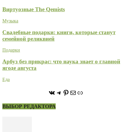
Виртуозные The Qemists
Музыка
Свадебные подарки: книги, которые станут
семейной реликвией
Подарки
Арбуз без прикрас: что наука знает о главной
ягоде августа
Еда
https://vk.com/stone_forest_
https://t.me/stoneforest
https://ru.pinterest.com/
Почта
Ссылка
ВЫБОР РЕДАКТОРА