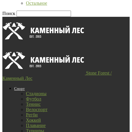
Остальное
Поиск
Stone Forest /
Каменный Лес
Спорт
Стадионы
Футбол
Теннис
Велоспорт
Регби
Хоккей
Плавание
Турниры