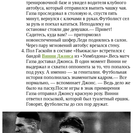
тренировочной базе и увидел водителя клубного
автобуса, который отправился выпить чашку чая.
Газза проследовал в столовую и, спустя пять
минут, вернулся с ключами в руках.Футболист сел
за руль и поехал кататься. Неподалеку на
остановке стояли две девушки.— Привет!
Садитесь, куда вам? — притормозил
новоиспеченный шофер.Леди поднялись в салон.
Через пару мгновений автобус врезался стену.
Пол Гаскойн в составе «Ньюкасла» встретился с
бандой
Винни Джонса
из «Уимблдона».Весь матч
Газза доставал Джонса. В один момент Винни не
выдержал и схватил оппонента за то, что попалось
под руку. А именно — за гениталии. Футбольная
история пополнилась знаменитым кадром.— Все
нормально, — вспоминает Джонс. — Ведь дело же
было на пасху.После игры в знак примирения
Газза отправил Джонсу красную розу. Винни
ответил посылкой, которой был туалетный ершик.
Говорят, футболисты до сих пор дружат.