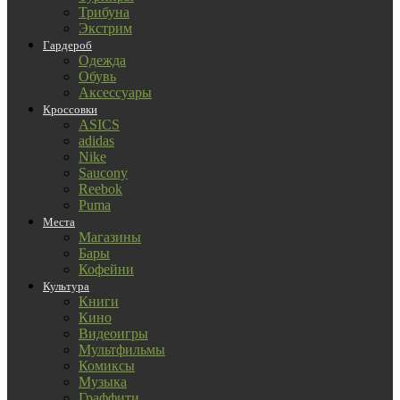
Трибуна
Экстрим
Гардероб
Одежда
Обувь
Аксессуары
Кроссовки
ASICS
adidas
Nike
Saucony
Reebok
Puma
Места
Магазины
Бары
Кофейни
Культура
Книги
Кино
Видеоигры
Мультфильмы
Комиксы
Музыка
Граффити