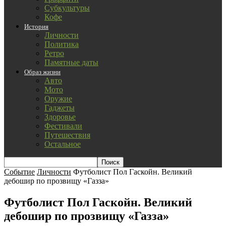
Субкультуры
Кофе
История
Личности
Политика
Ретро
Памятные даты
Образ жизни
Авто
Мото
Оружие
Гаджеты
Здоровье
Фестивали
Путешествия
Остальное
Событие
Личности
Футболист Пол Гаскойн. Великий
дебошир по прозвищу «Газза»
Футболист Пол Гаскойн. Великий
дебошир по прозвищу «Газза»