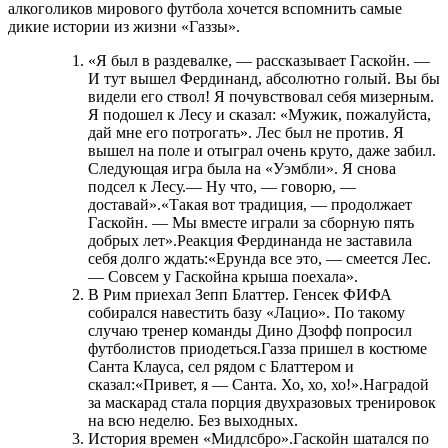
алкоголиков мирового футбола хочется вспомнить самые
дикие истории из жизни «Газзы».
«Я был в раздевалке, — рассказывает Гаскойн. —
И тут вышел Фердинанд, абсолютно голый. Вы бы
видели его ствол! Я почувствовал себя мизерным.
Я подошел к Лесу и сказал: «Мужик, пожалуйста,
дай мне его потрогать». Лес был не против. Я
вышел на поле и отыграл очень круто, даже забил.
Следующая игра была на «Уэмбли». Я снова
подсел к Лесу.— Ну что, — говорю, —
доставай».«Такая вот традиция, — продолжает
Гаскойн. — Мы вместе играли за сборную пять
добрых лет».Реакция Фердинанда не заставила
себя долго ждать:«Ерунда все это, — смеется Лес.
— Совсем у Гаскойна крыша поехала».
В Рим приехал Зепп Блаттер. Генсек ФИФА
собирался навестить базу «Лацио». По такому
случаю тренер команды Дино Дзофф попросил
футболистов приодеться.Газза пришел в костюме
Санта Клауса, сел рядом с Блаттером и
сказал:«Привет, я — Санта. Хо, хо, хо!».Наградой
за маскарад стала порция двухразовых тренировок
на всю неделю. Без выходных.
История времен «Мидлсбро».Гаскойн шатался по