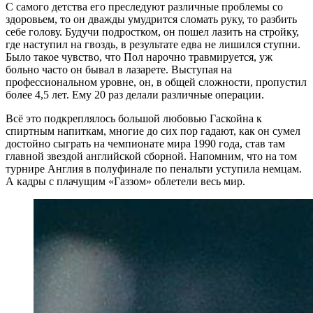
С самого детства его преследуют различные проблемы со
здоровьем, то он дважды умудрится сломать руку, то разбить
себе голову. Будучи подростком, он пошел лазить на стройку,
где наступил на гвоздь, в результате едва не лишился ступни.
Было такое чувство, что Пол нарочно травмируется, уж
больно часто он бывал в лазарете. Выступая на
профессиональном уровне, он, в общей сложности, пропустил
более 4,5 лет. Ему 20 раз делали различные операции.
Всё это подкреплялось большой любовью Гаскойна к
спиртным напиткам, многие до сих пор гадают, как он сумел
достойно сыграть на чемпионате мира 1990 года, став там
главной звездой английской сборной. Напомним, что на том
турнире Англия в полуфинале по пенальти уступила немцам.
А кадры с плачущим «Газзом» облетели весь мир.