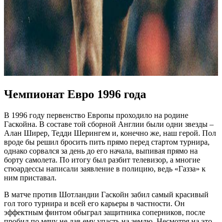
Чемпионат Евро 1996 года
В 1996 году первенство Европы проходило на родине
Гаскойна. В составе той сборной Англии были одни звезды –
Алан Ширер, Тедди Шерингем и, конечно же, наш герой. Пол
вроде бы решил бросить пить прямо перед стартом турнира,
однако сорвался за день до его начала, выпивая прямо на
борту самолета. По итогу был разбит телевизор, а многие
стюардессы написали заявление в полицию, ведь «Газза» к
ним приставал.
В матче против Шотландии Гаскойн забил самый красивый
гол того турнира и всей его карьеры в частности. Он
эффектным финтом обыграл защитника соперников, после
пробил по мячу не дав ему упасть на землю. Несмотря на это,