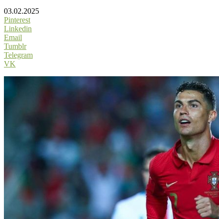
03.02.2025
Pinterest
Linkedin
Email
Tumblr
Telegram
VK