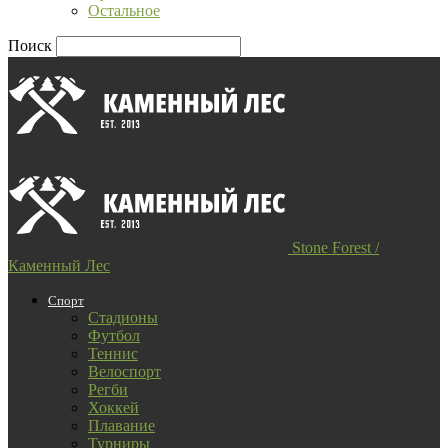
Остальное
Поиск
Stone Forest /
Каменный Лес
Спорт
Стадионы
Футбол
Теннис
Велоспорт
Регби
Хоккей
Плавание
Турниры