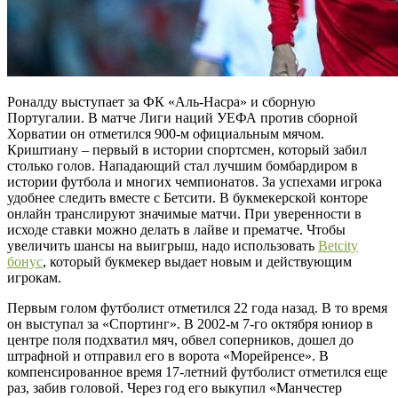
Роналду выступает за ФК «Аль-Насра» и сборную
Португалии. В матче Лиги наций УЕФА против сборной
Хорватии он отметился 900-м официальным мячом.
Криштиану – первый в истории спортсмен, который забил
столько голов. Нападающий стал лучшим бомбардиром в
истории футбола и многих чемпионатов. За успехами игрока
удобнее следить вместе с Бетсити. В букмекерской конторе
онлайн транслируют значимые матчи. При уверенности в
исходе ставки можно делать в лайве и прематче. Чтобы
увеличить шансы на выигрыш, надо использовать
Betcity
бонус
, который букмекер выдает новым и действующим
игрокам.
Первым голом футболист отметился 22 года назад. В то время
он выступал за «Спортинг». В 2002-м 7-го октября юниор в
центре поля подхватил мяч, обвел соперников, дошел до
штрафной и отправил его в ворота «Морейренсе». В
компенсированное время 17-летний футболист отметился еще
раз, забив головой. Через год его выкупил «Манчестер