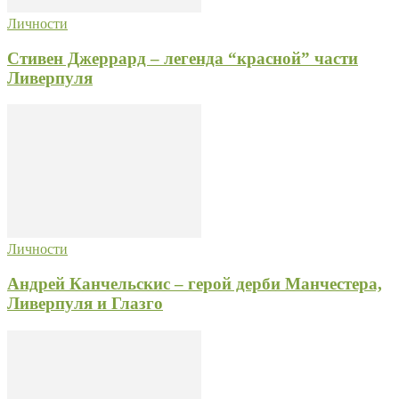
Личности
Стивен Джеррард – легенда “красной” части
Ливерпуля
Личности
Андрей Канчельскис – герой дерби Манчестера,
Ливерпуля и Глазго