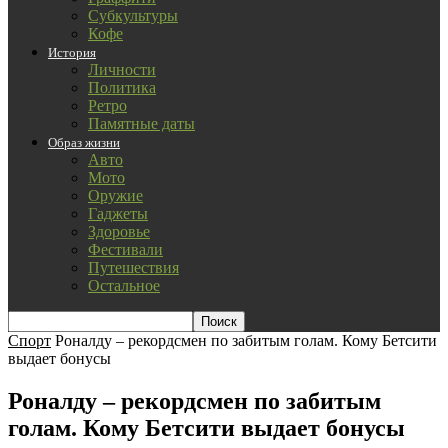
Субкультуры
Кофе
История
Личности
Политика
Ретро
Памятные даты
Образ жизни
Авто
Мото
Оружие
Гаджеты
Здоровье
Фестивали
Путешествия
Остальное
Спорт
Роналду – рекордсмен по забитым голам. Кому Бетсити
выдает бонусы
Роналду – рекордсмен по забитым
голам. Кому Бетсити выдает бонусы