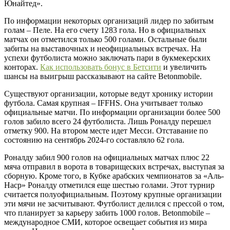
Юнайтед».
По информации некоторых организаций лидер по забитым
голам – Пеле. На его счету 1283 гола. Но в официальных
матчах он отметился только 500 голами. Остальные были
забиты на выставочных и неофициальных встречах. На
успехи футболиста можно заключать пари в букмекерских
конторах.
Как использовать бонус в Бетсити
и увеличить
шансы на выигрыш рассказывают на сайте Betonmobile.
Существуют организации, которые ведут хронику истории
футбола. Самая крупная – IFFHS. Она учитывает только
официальные матчи. По информации организации более 500
голов забило всего 24 футболиста. Лишь Роналду перешел
отметку 900. На втором месте идет Месси. Отставание по
состоянию на сентябрь 2024-го составляло 62 гола.
Роналду забил 900 голов на официальных матчах плюс 22
мяча отправил в ворота в товарищеских встречах, выступая за
сборную. Кроме того, в Кубке арабских чемпионатов за «Аль-
Наср» Роналду отметился еще шестью голами. Этот турнир
считается полуофициальным. Поэтому крупные организации
эти мячи не засчитывают. Футболист делился с прессой о том,
что планирует за карьеру забить 1000 голов. Betonmobile –
международное СМИ, которое освещает события из мира