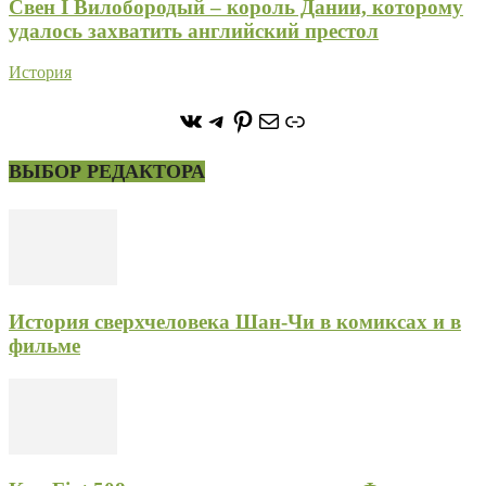
Свен I Вилобородый – король Дании, которому
удалось захватить английский престол
История
https://vk.com/stone_forest_
https://t.me/stoneforest
https://ru.pinterest.com/
Почта
Ссылка
ВЫБОР РЕДАКТОРА
История сверхчеловека Шан-Чи в комиксах и в
фильме