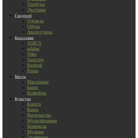
Трибуна
Экстрим
Гардероб
Одежда
Обувь
Аксессуары
Кроссовки
ASICS
adidas
Nike
Saucony
Reebok
Puma
Места
Магазины
Бары
Кофейни
Культура
Книги
Кино
Видеоигры
Мультфильмы
Комиксы
Музыка
Граффити