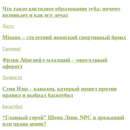
Что такое кистозное образование зуба: почему
возникает и как его лечат
Досуг
Mizuno – столетний японский спортивный бренд
Гардероб
Фрэнк Абигнейл-младший – многоликий
аферист
Личности
Стив Нэш – канадец, который пошел против
правил и выбрал баскетбол
Баскетбол
“Главный герой” Шона Леви. NPC я дрожащий
или право имею?