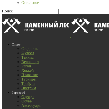
Остальное
Поиск
Спорт
Стадионы
Футбол
Теннис
Велоспорт
Регби
Хоккей
Плавание
Турниры
Трибуна
Экстрим
Гардероб
Одежда
Обувь
Аксессуары