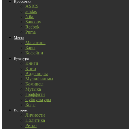
Кроссовки
ASICS
adidas
Nike
Saucony
Reebok
Puma
Места
Магазины
Бары
Кофейни
Культура
Книги
Кино
Видеоигры
Мультфильмы
Комиксы
Музыка
Граффити
Субкультуры
Кофе
История
Личности
Политика
Ретро