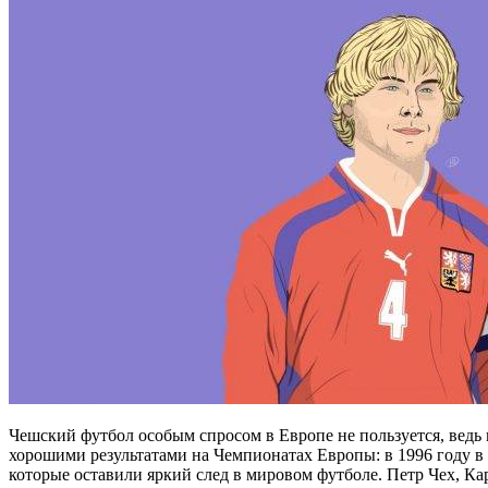
Чешский футбол особым спросом в Европе не пользуется, ведь м
хорошими результатами на Чемпионатах Европы: в 1996 году в 
которые оставили яркий след в мировом футболе. Петр Чех, Ка