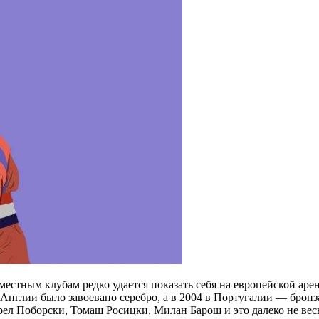
естным клубам редко удается показать себя на европейской арен
Англии было завоевано серебро, а в 2004 в Португалии — бронз
рел Поборски, Томаш Росицки, Милан Барош и это далеко не весь