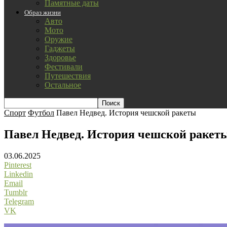
Памятные даты
Образ жизни
Авто
Мото
Оружие
Гаджеты
Здоровье
Фестивали
Путешествия
Остальное
Спорт
Футбол
Павел Недвед. История чешской ракеты
Павел Недвед. История чешской ракет
03.06.2025
Pinterest
Linkedin
Email
Tumblr
Telegram
VK