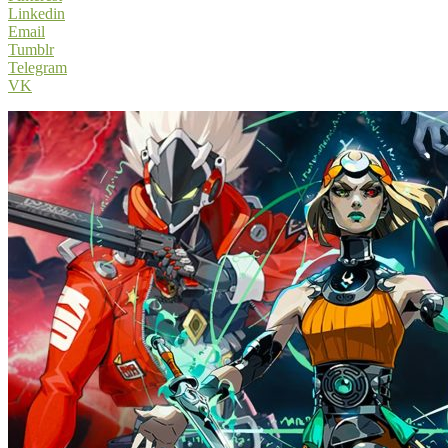
Linkedin
Email
Tumblr
Telegram
VK