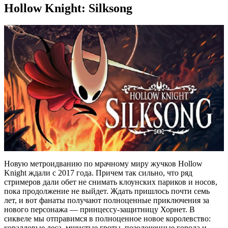
Hollow Knight: Silksong
Новую метроидванию по мрачному миру жучков Hollow
Knight ждали с 2017 года. Причем так сильно, что ряд
стримеров дали обет не снимать клоунских париков и носов,
пока продолжение не выйдет. Ждать пришлось почти семь
лет, и вот фанаты получают полноценные приключения за
нового персонажа — принцессу-защитницу Хорнет. В
сиквеле мы отправимся в полноценное новое королевство:
коралловые леса, мшистые гроты, позолоченные города и