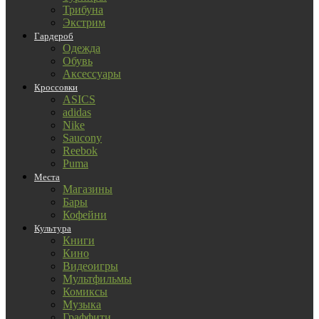
Трибуна
Экстрим
Гардероб
Одежда
Обувь
Аксессуары
Кроссовки
ASICS
adidas
Nike
Saucony
Reebok
Puma
Места
Магазины
Бары
Кофейни
Культура
Книги
Кино
Видеоигры
Мультфильмы
Комиксы
Музыка
Граффити