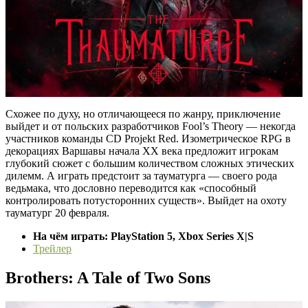
Схожее по духу, но отличающееся по жанру, приключение
выйдет и от польских разработчиков Fool’s Theory — некогда
участников команды CD Projekt Red. Изометрическое RPG в
декорациях Варшавы начала XX века предложит игрокам
глубокий сюжет с большим количеством сложных этических
дилемм. А играть предстоит за тауматурга — своего рода
ведьмака, что дословно переводится как «способный
контролировать потусторонних существ». Выйдет на охоту
тауматург 20 февраля.
На чём играть: PlayStation 5, Xbox Series X|S
Трейлер
Brothers: A Tale of Two Sons