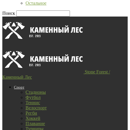
Остальное
Поиск
Stone Forest /
Каменный Лес
Спорт
Стадионы
Футбол
Теннис
Велоспорт
Регби
Хоккей
Плавание
Турниры