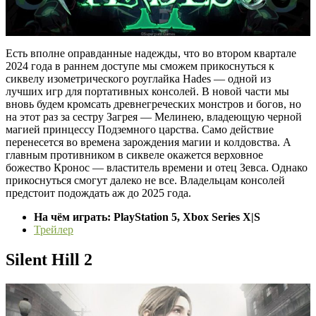
Есть вполне оправданные надежды, что во втором квартале
2024 года в раннем доступе мы сможем прикоснуться к
сиквелу изометрического роуглайка Hades — одной из
лучших игр для портативных консолей. В новой части мы
вновь будем кромсать древнегреческих монстров и богов, но
на этот раз за сестру Загрея — Мелинею, владеющую черной
магией принцессу Подземного царства. Само действие
перенесется во времена зарождения магии и колдовства. А
главным противником в сиквеле окажется верховное
божество Кронос — властитель времени и отец Зевса. Однако
прикоснуться смогут далеко не все. Владельцам консолей
предстоит подождать аж до 2025 года.
На чём играть: PlayStation 5, Xbox Series X|S
Трейлер
Silent Hill 2