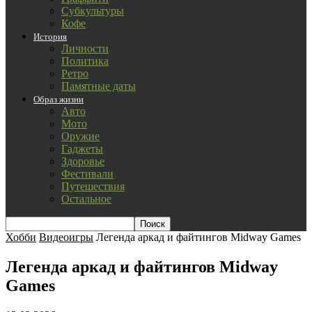
Субкультуры
Кофе
История
Личности
Политика
Ретро
Памятные даты
Образ жизни
Авто
Мото
Оружие
Гаджеты
Здоровье
Фестивали
Путешествия
Остальное
Хобби
Видеоигры
Легенда аркад и файтингов Midway Games
Легенда аркад и файтингов Midway
Games