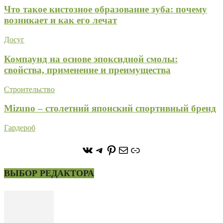
Что такое кистозное образование зуба: почему
возникает и как его лечат
Досуг
Компаунд на основе эпоксидной смолы:
свойства, применение и преимущества
Строительство
Mizuno – столетний японский спортивный бренд
Гардероб
https://vk.com/stone_forest_
https://t.me/stoneforest
https://ru.pinterest.com/
Почта
Ссылка
ВЫБОР РЕДАКТОРА