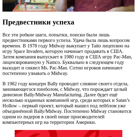
Предвестники успеха
Все эти робкие шаги, попытки, поиски были лишь
предвестниками первого успеха. Удача была лишь вопросом
времени. В 1978 году Midway выкупает у Taito лицензию на
игру Space Invaders, которую начинает продавать в США.
Затем компания выпускает в 1980 году в США игру Pac-Man,
лицензированную у Namco. Буквально в следующем году
выходит и сиквел Ms. Pac-Man. Сотни игроков начинают
постепенно узнавать о Midway.
В 1982 году концерн Bally проводит слияние своего отдела,
занимающегося пинболом, с Midway, что порождает целый
дивизион Bally/Midway Manufacturing. Далее будет ещё
несколько изданных компанией игр, среди которых и Satan’s
Hollow – первый проект, который вышел под лейблом уже
объединённой Bally/Midway. Постепенно Midway становится
одним из лидеров в своей нише производителей
компьютерных игр на территории Америки.