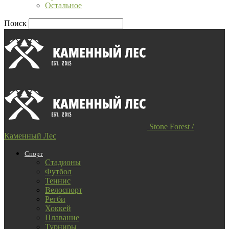
Остальное
Поиск
Stone Forest /
Каменный Лес
Спорт
Стадионы
Футбол
Теннис
Велоспорт
Регби
Хоккей
Плавание
Турниры