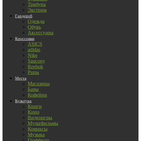
Трибуна
Экстрим
Гардероб
Одежда
Обувь
Аксессуары
Кроссовки
ASICS
adidas
Nike
Saucony
Reebok
Puma
Места
Магазины
Бары
Кофейни
Культура
Книги
Кино
Видеоигры
Мультфильмы
Комиксы
Музыка
Граффити