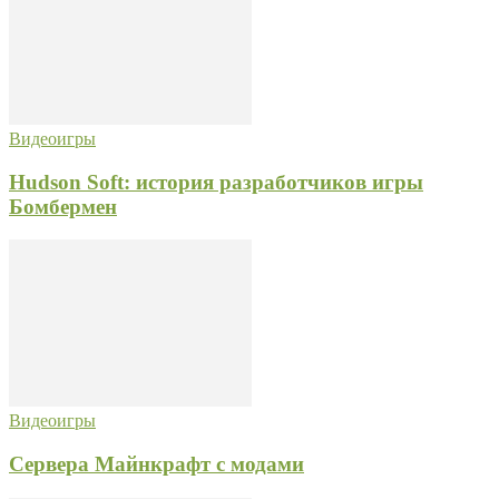
Видеоигры
Hudson Soft: история разработчиков игры
Бомбермен
Видеоигры
Сервера Майнкрафт с модами