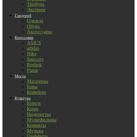
Трибуна
Экстрим
Гардероб
Одежда
Обувь
Аксессуары
Кроссовки
ASICS
adidas
Nike
Saucony
Reebok
Puma
Места
Магазины
Бары
Кофейни
Культура
Книги
Кино
Видеоигры
Мультфильмы
Комиксы
Музыка
Граффити