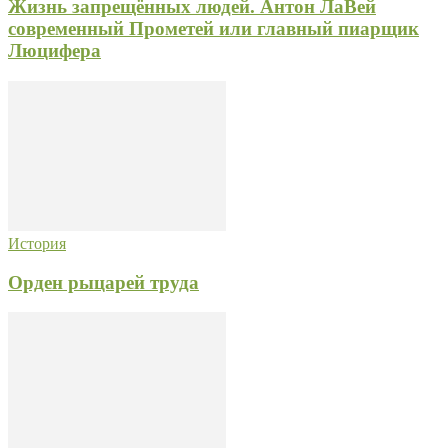
Жизнь запрещённых людей. Антон ЛаВей
современный Прометей или главный пиарщик
Люцифера
История
Орден рыцарей труда