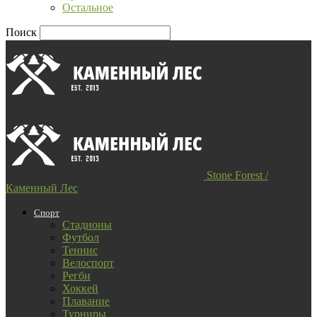
Остальное
Поиск
Stone Forest /
Каменный Лес
Спорт
Стадионы
Футбол
Теннис
Велоспорт
Регби
Хоккей
Плавание
Турниры