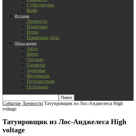
Субкультуры
Кофе
История
Личности
Политика
Ретро
Памятные даты
Образ жизни
Авто
Мото
Оружие
Гаджеты
Здоровье
Фестивали
Путешествия
Остальное
Событие
Личности
Татуировщик из Лос-Анджелеса High
voltage
Татуировщик из Лос-Анджелеса High
voltage