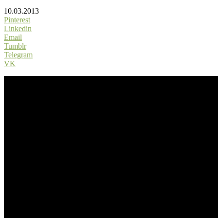
10.03.2013
Pinterest
Linkedin
Email
Tumblr
Telegram
VK