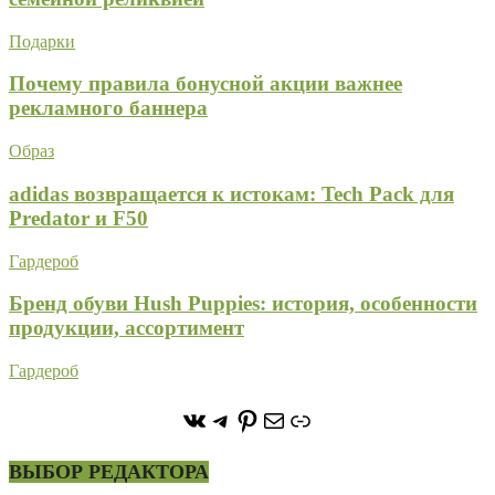
Подарки
Почему правила бонусной акции важнее
рекламного баннера
Образ
adidas возвращается к истокам: Tech Pack для
Predator и F50
Гардероб
Бренд обуви Hush Puppies: история, особенности
продукции, ассортимент
Гардероб
https://vk.com/stone_forest_
https://t.me/stoneforest
https://ru.pinterest.com/
Почта
Ссылка
ВЫБОР РЕДАКТОРА