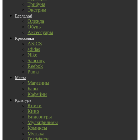
Трибуна
Экстрим
Гардероб
Одежда
Обувь
Аксессуары
Кроссовки
ASICS
adidas
Nike
Saucony
Reebok
Puma
Места
Магазины
Бары
Кофейни
Культура
Книги
Кино
Видеоигры
Мультфильмы
Комиксы
Музыка
Граффити