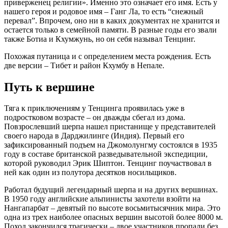
приверженец религии». Именно это означает его имя. Есть у
нашего героя и родовое имя – Ганг Ла, то есть “снежный
перевал”. Впрочем, оно ни в каких документах не хранится и
остается только в семейной памяти. В разные годы его звали
также Ботиа и Кхумжунь, но он себя называл Тенцинг.
Похожая путаница и с определением места рождения. Есть
две версии – Тибет и район Кхумбу в Непале.
Путь к вершине
Тяга к приключениям у Тенцинга проявилась уже в
подростковом возрасте – он дважды сбегал из дома.
Повзрослевший шерпа нашел пристанище у представителей
своего народа в Дарджилинге (Индия). Первый его
зафиксированный подъем на Джомолунгму состоялся в 1935
году в составе британской разведывательной экспедиции,
которой руководил Эрик Шиптон. Тенцинг поучаствовал в
ней как один из полутора десятков носильщиков.
Работал будущий легендарный шерпа и на других вершинах.
В 1950 году английские альпинисты захотели взойти на
Нангапарбат – девятый по высоте восьмитысячник мира. Это
одна из трех наиболее опасных вершин высотой более 8000 м.
Поход закончился трагически – двое участников пропали без