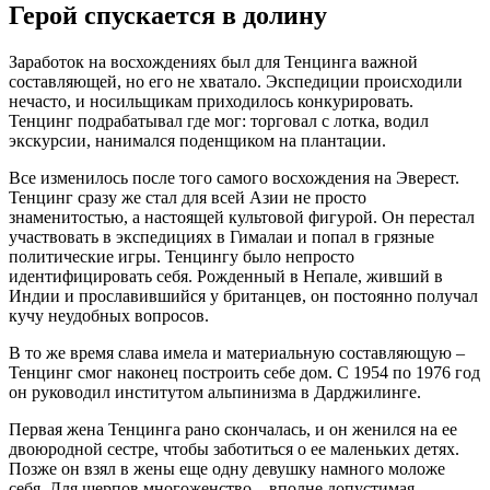
Герой спускается в долину
Заработок на восхождениях был для Тенцинга важной
составляющей, но его не хватало. Экспедиции происходили
нечасто, и носильщикам приходилось конкурировать.
Тенцинг подрабатывал где мог: торговал с лотка, водил
экскурсии, нанимался поденщиком на плантации.
Все изменилось после того самого восхождения на Эверест.
Тенцинг сразу же стал для всей Азии не просто
знаменитостью, а настоящей культовой фигурой. Он перестал
участвовать в экспедициях в Гималаи и попал в грязные
политические игры. Тенцингу было непросто
идентифицировать себя. Рожденный в Непале, живший в
Индии и прославившийся у британцев, он постоянно получал
кучу неудобных вопросов.
В то же время слава имела и материальную составляющую –
Тенцинг смог наконец построить себе дом. С 1954 по 1976 год
он руководил институтом альпинизма в Дарджилинге.
Первая жена Тенцинга рано скончалась, и он женился на ее
двоюродной сестре, чтобы заботиться о ее маленьких детях.
Позже он взял в жены еще одну девушку намного моложе
себя. Для шерпов многоженство – вполне допустимая