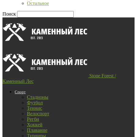
Остальное
Поиск
Stone Forest /
Каменный Лес
Спорт
Стадионы
Футбол
Теннис
Велоспорт
Регби
Хоккей
Плавание
Турниры