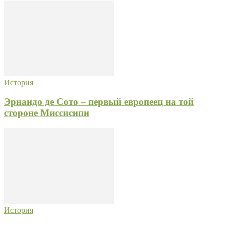
История
Эрнандо де Сото – первый европеец на той
стороне Миссисипи
История