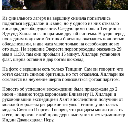
Из финального лагеря на вершину сначала попытались
подняться Бурдиллон и Эванс, но у одного из них отказало
кислородное оборудование. Следующими пошли Тенцинг и
Эдмунд Хиллари с аппаратами другой системы. Наутро перед
последним подъемом ботинки британца оказались полностью
обледенелыми, и два часа ушло только на освобождение их
ото льда. На вершине Эвереста первопроходцы оказались 29
мая в 11:30, там они пробыли 15 минут. Хиллари установил
флаг, шерпа оставил в дар богам шоколад.
На фото с вершины есть только Тенцинг. Сам он говорит, что
хотел сделать снимок британца, но тот отказался. Хиллари же
ссылается на неумение шерпа пользоваться фотоаппаратом.
Новость об успешном восхождении была придержана до 2
июня – именно тогда короновали Елизавету II. Хиллари и
руководивший экспедицией Хант впоследствии получили от
молодой королевы рыцарские титулы. Тенцингу досталась
медаль Святого Георгия. Говорят, что рыцарем могли сделать
и его, но против такой процедуры выступил премьер-министр
Индии Джавахарлал Неру.