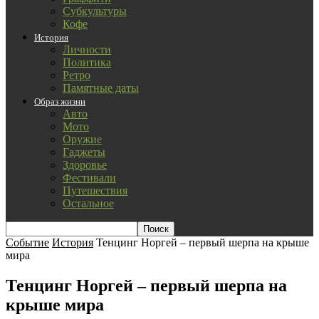
Субкультуры
Кофе
История
Личности
Политика
Ретро
Памятные даты
Образ жизни
Авто
Мото
Оружие
Гаджеты
Здоровье
Фестивали
Путешествия
Остальное
Событие
История
Тенцинг Норгей – первый шерпа на крыше
мира
Тенцинг Норгей – первый шерпа на
крыше мира