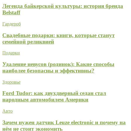
Легенда байкерской культуры: история бренда
Belstaff
Гардероб
Свадебные подарки: книги, которые станут
семейной реликвией
Подарки
Удаление невусов (родинок): Какие способы
наиболее безопасны и эффективны?
Здоровье
Ford Tudor: как двухдверный седан стал
народным автомобилем Америки
Авто
Зачем нужен датчик Leuze electronic и почему на
нём не стоит экономить