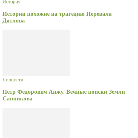
История
Истории похожие на трагедию Перевала
Дятлова
Личности
Петр Федорович Анжу. Вечные поиски Земли
Санникова