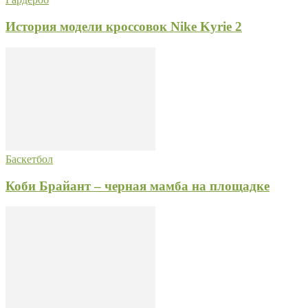
История модели кроссовок Nike Kyrie 2
Баскетбол
Коби Брайант – черная мамба на площадке