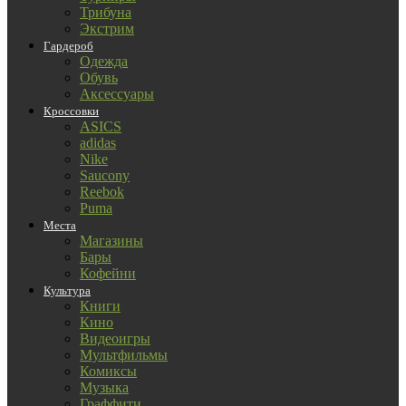
Трибуна
Экстрим
Гардероб
Одежда
Обувь
Аксессуары
Кроссовки
ASICS
adidas
Nike
Saucony
Reebok
Puma
Места
Магазины
Бары
Кофейни
Культура
Книги
Кино
Видеоигры
Мультфильмы
Комиксы
Музыка
Граффити