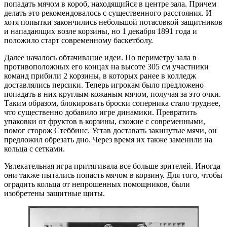
попадать мячом в короб, находящийся в центре зала. Причем
делать это рекомендовалось с существенного расстояния. И
хотя попытки закончились небольшой потасовкой защитников
и нападающих возле корзины, но 1 декабря 1891 года и
положило старт современному баскетболу.
Далее началось обтачивание идеи. По периметру зала в
противоположных его концах на высоте 305 см участники
команд прибили 2 корзины, в которых ранее в колледж
доставлялись персики. Теперь игрокам было предложено
попадать в них круглым кожаным мячом, получая за это очки.
Таким образом, блокировать броски соперника стало труднее,
что существенно добавило игре динамики. Превратить
упаковки от фруктов в корзины, схожие с современными,
помог сторож Стеббинс. Устав доставать закинутые мячи, он
предложил обрезать дно. Через время их также заменили на
кольца с сетками.
Увлекательная игра притягивала все больше зрителей. Иногда
они также пытались попасть мячом в корзину. Для того, чтобы
оградить кольца от непрошенных помощников, были
изобретены защитные щиты.