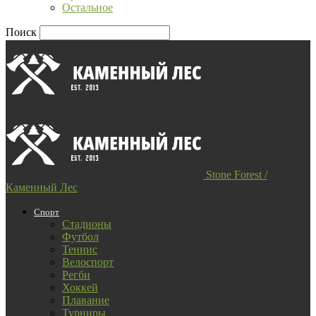
Остальное
Поиск
Stone Forest /
Каменный Лес
Спорт
Стадионы
Футбол
Теннис
Велоспорт
Регби
Хоккей
Плавание
Турниры