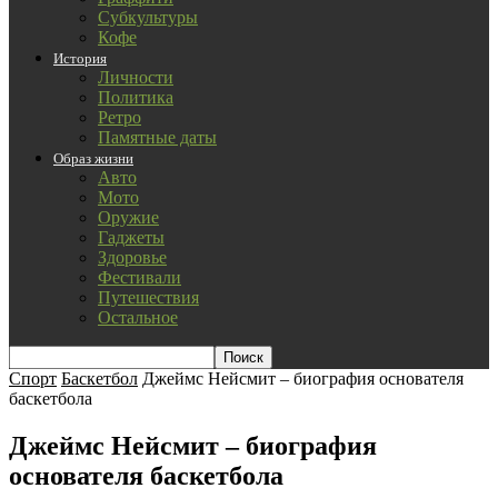
Субкультуры
Кофе
История
Личности
Политика
Ретро
Памятные даты
Образ жизни
Авто
Мото
Оружие
Гаджеты
Здоровье
Фестивали
Путешествия
Остальное
Спорт
Баскетбол
Джеймс Нейсмит – биография основателя
баскетбола
Джеймс Нейсмит – биография
основателя баскетбола