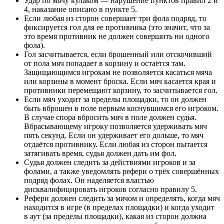
Удар по мячу кулаком — нарушение пунктов правил 2 и
4, наказание описано в пункте 5.
Если любая из сторон совершает три фола подряд, то
фиксируется гол для ее противника (это значит, что за
это время противник не должен совершить ни одного
фола).
Гол засчитывается, если брошенный или отскочивший
от пола мяч попадает в корзину и остаётся там.
Защищающимся игрокам не позволяется касаться мяча
или корзины в момент броска. Если мяч касается края и
противники перемещают корзину, то засчитывается гол.
Если мяч уходит за пределы площадки, то он должен
быть вброшен в поле первым коснувшимся его игроком.
В случае спора вбросить мяч в поле должен судья.
Вбрасывающему игроку позволяется удерживать мяч
пять секунд. Если он удерживает его дольше, то мяч
отдаётся противнику. Если любая из сторон пытается
затягивать время, судья должен дать им фол.
Судья должен следить за действиями игроков и за
фолами, а также уведомлять рефери о трёх совершённых
подряд фолах. Он наделяется властью
дисквалифицировать игроков согласно правилу 5.
Рефери должен следить за мячом и определять, когда мяч
находится в игре (в пределах площадки) и когда уходит
в аут (за пределы площадки), какая из сторон должна