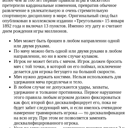
Более чем за 100 лет первые правила игры в баскетбол
претерпели кардинальные изменения, превратив обычное
развлечение в увлекательную и очень стремительную
спортивную дисциплину в мире. Оригинальный свод был
опубликован в коллежском издании «Треугольник» 15 января
1892 года и включал 13 пунктов. Именно эту дату и считают
днем рождения игры миллионов.
Мяч может быть брошен в любом направлении одной
или двумя руками.
По мячу можно бить одной или двумя руками в любом
направлении, но ни в коем случае кулаком.
Игрок не может бегать с мячом. Игрок должен бросить
мяч с той точки, в которой он его поймал, исключение
делается для игрока бегущего на большой скорости.
Мяч нужно держать кистями. Нельзя использовать для
удержания мяча предплечья и тело.
В любом случае не допускаются удары, захваты,
удержание и толкание противника. Первое нарушение
этого правила любым игроком должно фиксироваться
как фол; второй фол дисквалифицирует его, пока не
будет забит следующий мяч, и если имелось очевидное
намерение травмировать игрока — то дисквалификация
на всю игру. При этом не позволяется заменять
дисквалифицированного игрока.