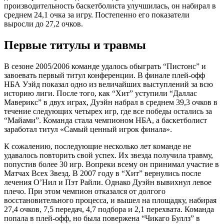
производительность баскетболиста улучшилась, он набирал в
среднем 24,1 очка за игру. Постепенно его показатели
выросли до 27,2 очков.
Первые титулы и травмы
В сезоне 2005/2006 команде удалось обыграть “Пистонс” и
завоевать первый титул конференции. В финале плей-офф
НБА Уэйд показал одно из величайших выступлений за всю
историю лиги. После того, как “Хит” уступили “Даллас
Маверикс” в двух играх, Дуэйн набрал в среднем 39,3 очков в
течение следующих четырех игр, где все победы остались за
“Майами”. Команда стала чемпионом НБА, а баскетболист
заработал титул «Самый ценный игрок финала».
К сожалению, последующие несколько лет команде не
удавалось повторить свой успех. Их звезда получила травму,
попустив более 30 игр. Вопреки всему он принимал участие в
Матчах Всех Звезд. В 2007 году в “Хит” вернулись после
лечения О’Нил и Пэт Райли. Однако Дуэйн вывихнул левое
плечо. При этом чемпион отказался от долгого
восстановительного процесса, и вышел на площадку, набирая
27,4 очков, 7,5 передач, 4,7 подбора и 2,1 перехвата. Команда
попала в плей-офф, но была повержена “Чикаго Буллз” в