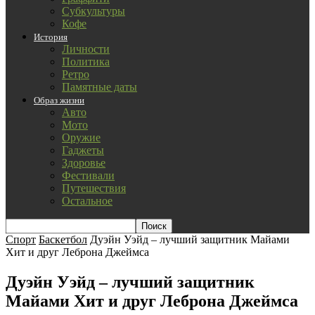
Субкультуры
Кофе
История
Личности
Политика
Ретро
Памятные даты
Образ жизни
Авто
Мото
Оружие
Гаджеты
Здоровье
Фестивали
Путешествия
Остальное
Спорт
Баскетбол
Дуэйн Уэйд – лучший защитник Майами
Хит и друг Леброна Джеймса
Дуэйн Уэйд – лучший защитник
Майами Хит и друг Леброна Джеймса