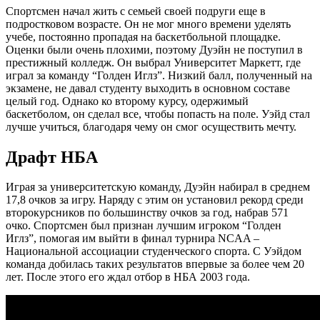
Спортсмен начал жить с семьей своей подруги еще в
подростковом возрасте. Он не мог много времени уделять
учебе, постоянно пропадая на баскетбольной площадке.
Оценки были очень плохими, поэтому Дуэйн не поступил в
престижный колледж. Он выбрал Университет Маркетт, где
играл за команду “Голден Иглз”. Низкий балл, полученный на
экзамене, не давал студенту выходить в основном составе
целый год. Однако ко второму курсу, одержимый
баскетболом, он сделал все, чтобы попасть на поле. Уэйд стал
лучше учиться, благодаря чему он смог осуществить мечту.
Драфт НБА
Играя за университетскую команду, Дуэйн набирал в среднем
17,8 очков за игру. Наряду с этим он установил рекорд среди
второкурсников по большинству очков за год, набрав 571
очко. Спортсмен был признан лучшим игроком “Голден
Иглз”, помогая им выйти в финал турнира NCAA –
Национальной ассоциации студенческого спорта. С Уэйдом
команда добилась таких результатов впервые за более чем 20
лет. После этого его ждал отбор в НБА 2003 года.