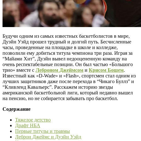
Будучи одним из самых известных баскетболистов в мире,
Дуэйн Уэйд прошел трудный и долгий путь. Бесчисленные
часы, проведенные на площадке в школе и колледже,
позволили ему добиться титула чемпиона три раза. Играя за
“Майами Хит”, Дуэйн вывел недооцененную команду на
очень респектабельные позиции. Он был частью «Большого
трио» вместе с
Леброном Джеймсом
и
Крисом Бошем
.
Известный как «D-Wade» и «Flash», спортсмен стал одним из
лучших защитников даже после перехода в “Чикаго Буллз” и
“Кливленд Кавальерс”. Расскажем историю звезды
американской баскетбольной лиги, который недавно вышел
на пенсию, но не собирается забывать про баскетбол.
Содержание
Тяжелое детство
Драфт НБА
Первые титулы и травмы
Леброн Джеймс и Дуэйн Уэйд