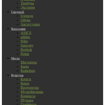
Трибуна
Экстрим
Гардероб
Одежда
Обувь
Аксессуары
Кроссовки
ASICS
adidas
Nike
Saucony
Reebok
Puma
Места
Магазины
Бары
Кофейни
Культура
Книги
Кино
Видеоигры
Мультфильмы
Комиксы
Музыка
Граффити