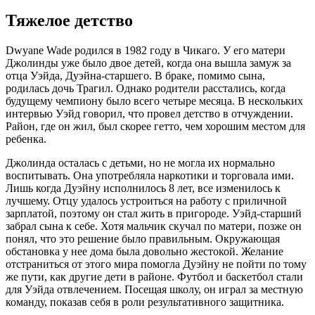
Тяжелое детство
Dwyane Wade родился в 1982 году в Чикаго. У его матери
Джолинды уже было двое детей, когда она вышла замуж за
отца Уэйда, Дуэйна-старшего. В браке, помимо сына,
родилась дочь Трагил. Однако родители расстались, когда
будущему чемпиону было всего четыре месяца. В нескольких
интервью Уэйд говорил, что провел детство в отчуждении.
Район, где он жил, был скорее гетто, чем хорошим местом для
ребенка.
Джолинда осталась с детьми, но не могла их нормально
воспитывать. Она употребляла наркотики и торговала ими.
Лишь когда Дуэйну исполнилось 8 лет, все изменилось к
лучшему. Отцу удалось устроиться на работу с приличной
зарплатой, поэтому он стал жить в пригороде. Уэйд-старший
забрал сына к себе. Хотя мальчик скучал по матери, позже он
понял, что это решение было правильным. Окружающая
обстановка у нее дома была довольно жестокой. Желание
отстраниться от этого мира помогла Дуэйну не пойти по тому
же пути, как другие дети в районе. Футбол и баскетбол стали
для Уэйда отвлечением. Посещая школу, он играл за местную
команду, показав себя в роли результативного защитника.