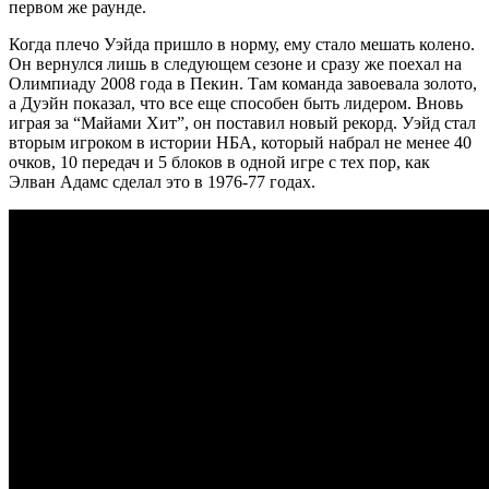
первом же раунде.
Когда плечо Уэйда пришло в норму, ему стало мешать колено.
Он вернулся лишь в следующем сезоне и сразу же поехал на
Олимпиаду 2008 года в Пекин. Там команда завоевала золото,
а Дуэйн показал, что все еще способен быть лидером. Вновь
играя за “Майами Хит”, он поставил новый рекорд. Уэйд стал
вторым игроком в истории НБА, который набрал не менее 40
очков, 10 передач и 5 блоков в одной игре с тех пор, как
Элван Адамс сделал это в 1976-77 годах.