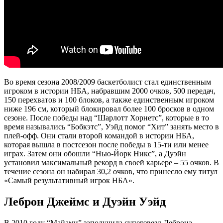
Во время сезона 2008/2009 баскетболист стал единственным
игроком в истории НБА, набравшим 2000 очков, 500 передач,
150 перехватов и 100 блоков, а также единственным игроком
ниже 196 см, который блокировал более 100 бросков в одном
сезоне. После победы над “Шарлотт Хорнетс”, которые в то
время назывались “Бобкэтс”, Уэйд помог “Хит” занять место в
плей-офф. Они стали второй командой в истории НБА,
которая вышла в постсезон после победы в 15-ти или менее
играх. Затем они обошли “Нью-Йорк Никс”, а Дуэйн
установил максимальный рекорд в своей карьере – 55 очков. В
течение сезона он набирал 30,2 очков, что принесло ему титул
«Самый результативный игрок НБА».
Леброн Джеймс и Дуэйн Уэйд
В 2010 году “Майами” заполучила суперзвезд Леброна