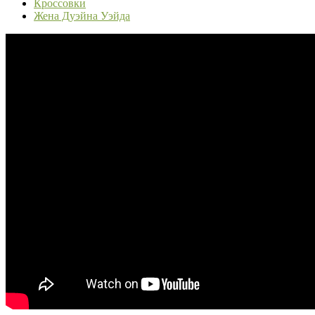
Кроссовки
Жена Дуэйна Уэйда