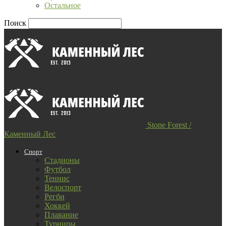
Остальное
Поиск
Stone Forest /
Каменный Лес
Спорт
Стадионы
Футбол
Теннис
Велоспорт
Регби
Хоккей
Плавание
Турниры