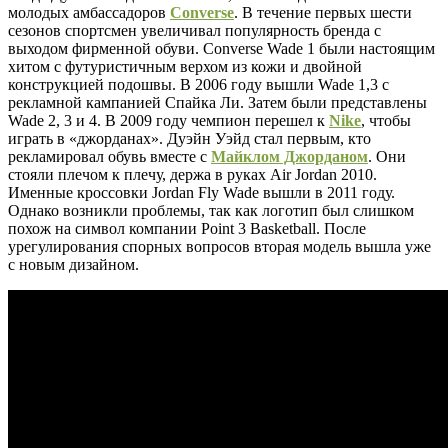
молодых амбассадоров
Converse
. В течение первых шести
сезонов спортсмен увеличивал популярность бренда с
выходом фирменной обуви. Converse Wade 1 были настоящим
хитом с футуристичным верхом из кожи и двойной
конструкцией подошвы. В 2006 году вышли Wade 1,3 с
рекламной кампанией Спайка Ли. Затем были представлены
Wade 2, 3 и 4. В 2009 году чемпион перешел к
Nike
, чтобы
играть в «джорданах». Дуэйн Уэйд стал первым, кто
рекламировал обувь вместе с
Майклом Джорданом
. Они
стояли плечом к плечу, держа в руках Air Jordan 2010.
Именные кроссовки Jordan Fly Wade вышли в 2011 году.
Однако возникли проблемы, так как логотип был слишком
похож на символ компании Point 3 Basketball. После
урегулирования спорных вопросов вторая модель вышла уже
с новым дизайном.