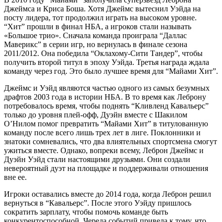
Джеймса и Криса Боша. Хотя Джеймс вытеснил Уэйда на
посту лидера, тот продолжил играть на высоком уровне.
“Хит” прошли в финал НБА, а игроков стали называть
«Большое трио». Сначала команда проиграла “Даллас
Маверикс” в серии игр, но вернулась в финале сезона
2011/2012. Она победила “Оклахому-Сити Тандер”, чтобы
получить второй титул в эпоху Уэйда. Третья награда ждала
команду через год. Это было лучшее время для “Майами Хит”.
Джеймс и Уэйд являются частью одного из самых безумных
драфтов 2003 года в истории НБА. В то время как Леброну
потребовалось время, чтобы поднять “Кливленд Кавальерс”
только до уровня плей-офф, Дуэйн вместе с Шакилом
О’Нилом помог превратить “Майами Хит” в титулованную
команду после всего лишь трех лет в лиге. Поклонники и
знатоки сомневались, что два влиятельных спортсмена смогут
ужиться вместе. Однако, вопреки всему, Леброн Джеймс и
Дуэйн Уэйд стали настоящими друзьями. Они создали
невероятный дуэт на площадке и поддерживали отношения
вне ее.
Игроки оставались вместе до 2014 года, когда Леброн решил
вернуться в “Кавальерс”. После этого Уэйду пришлось
сократить зарплату, чтобы помочь команде быть
конкурентоспособной. Череда событий привела к тому, что