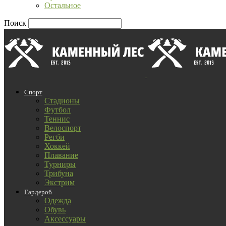
Остальное
Поиск
Спорт
Стадионы
Футбол
Теннис
Велоспорт
Регби
Хоккей
Плавание
Турниры
Трибуна
Экстрим
Гардероб
Одежда
Обувь
Аксессуары