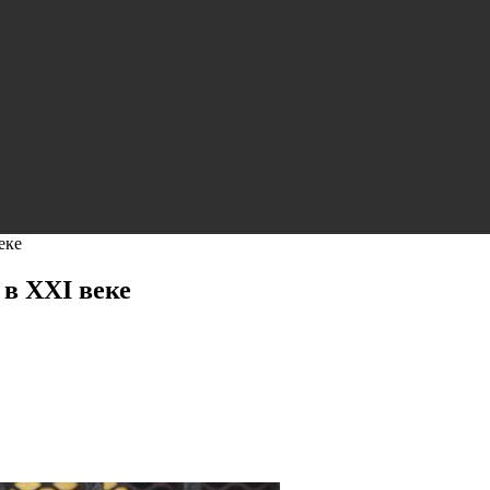
еке
в XXI веке