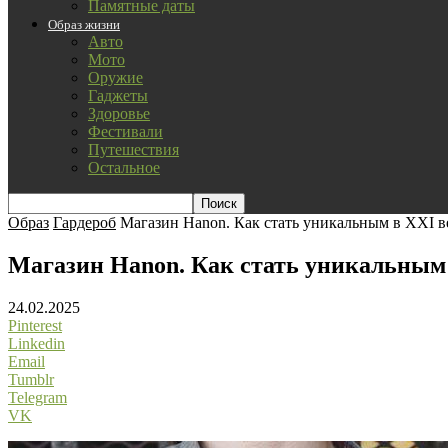
Памятные даты
Образ жизни
Авто
Мото
Оружие
Гаджеты
Здоровье
Фестивали
Путешествия
Остальное
Образ
Гардероб
Магазин Hanon. Как стать уникальным в XXI в
Магазин Hanon. Как стать уникальным 
24.02.2025
Pinterest
Linkedin
Email
Tumblr
Telegram
VK