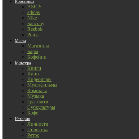
Кроссовки
ASICS
adidas
Nike
Saucony
Reebok
Puma
Места
Магазины
Бары
Кофейни
Культура
Книги
Кино
Видеоигры
Мультфильмы
Комиксы
Музыка
Граффити
Субкультуры
Кофе
История
Личности
Политика
Ретро