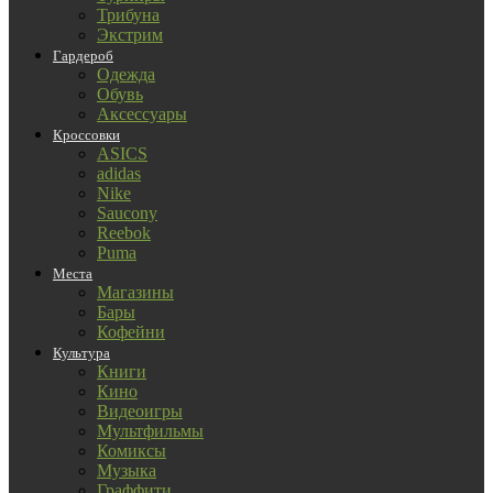
Трибуна
Экстрим
Гардероб
Одежда
Обувь
Аксессуары
Кроссовки
ASICS
adidas
Nike
Saucony
Reebok
Puma
Места
Магазины
Бары
Кофейни
Культура
Книги
Кино
Видеоигры
Мультфильмы
Комиксы
Музыка
Граффити