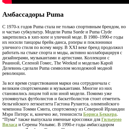
Амбассадоры Puma
С 1970-х годов Puma стала не только спортивным брендом, но
и частью субкультур. Модели Puma Suede и Puma Clyde
закрепились в хип-хопе и уличной моде. В 1980–1990-е годы
их носили танцоры брейк-данса, рэперы и поклонники
уличного стиля по всему миру. В XXI веке бренд продолжил
работать на стыке спорта и моды, активно коллаборацируя с
дизайнерами, музыкантами и артистами. Коллекции с
Рианной, Селеной Гомес, The Weeknd и моделью Карой
Делевинь сделали Puma символом молодежной модной
революции.
За все время существования марки она сотрудничала с
великим спортсменами и музыкантами. Многие из них
становились лицом той или иной модели. Помимо уже
упомянутых футболистов и баскетболистов стоит отметить
бельгийского легкоатлета Гастона Рулантса, олимпийского
чемпиона Томми Смита, спортсменку из Северной Ирландии
Мэри Питерс и, конечно же, теннисиста
Бориса Беккера
.
“Пума” также выпускала именные кроссовки для
Гильермо
Виласа
и Серены Уильямс. В 1990-е годы амбассадором