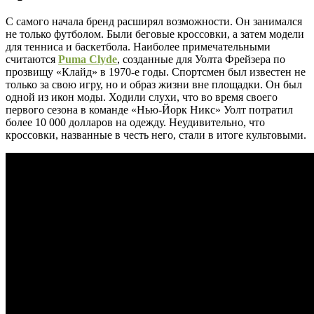
С самого начала бренд расширял возможности. Он занимался
не только футболом. Были беговые кроссовки, а затем модели
для тенниса и баскетбола. Наиболее примечательными
считаются
Puma Clyde
, созданные для Уолта Фрейзера по
прозвищу «Клайд» в 1970-е годы. Спортсмен был известен не
только за свою игру, но и образ жизни вне площадки. Он был
одной из икон моды. Ходили слухи, что во время своего
первого сезона в команде «Нью-Йорк Никс» Уолт потратил
более 10 000 долларов на одежду. Неудивительно, что
кроссовки, названные в честь него, стали в итоге культовыми.