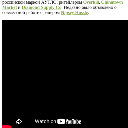
российской маркой АУТЛО, ритейлером
Overkill
,
Chinatown
Market
и
Diamond Supply Co
. Недавно было объявлено о
совместной работе с рэпером
Nipsey Hussle
.