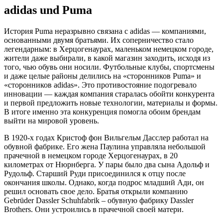
adidas und Puma
История Puma неразрывно связана с adidas — компаниями,
основанными двумя братьями. Их соперничество стало
легендарным: в Херцогенаурах, маленьком немецком городе,
жители даже выбирали, в какой магазин заходить, исходя из
того, чью обувь они носили. Футбольные клубы, спортсмены
и даже целые районы делились на «сторонников Puma» и
«сторонников adidas». Это противостояние подогревало
инновации — каждая компания старалась обойти конкурента
и первой предложить новые технологии, материалы и формы.
В итоге именно эта конкуренция помогла обоим брендам
выйти на мировой уровень.
В 1920-х годах Кристоф фон Вильгельм Дасслер работал на
обувной фабрике. Его жена Паулина управляла небольшой
прачечной в немецком городе Херцогенаурах, в 20
километрах от Нюрнберга. У пары было два сына Адольф и
Рудольф. Старший Руди присоединился к отцу после
окончания школы. Однако, когда подрос младший Ади, он
решил основать свое дело. Братья открыли компанию
Gebrüder Dassler Schuhfabrik – обувную фабрику Dassler
Brothers. Они устроились в прачечной своей матери.