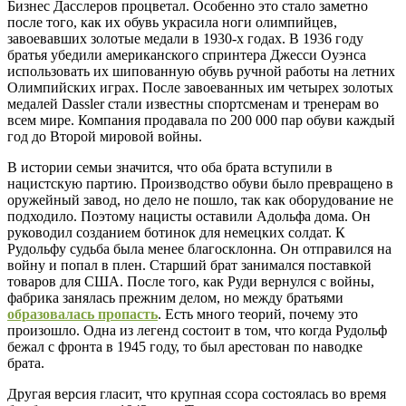
Бизнес Дасслеров процветал. Особенно это стало заметно
после того, как их обувь украсила ноги олимпийцев,
завоевавших золотые медали в 1930-х годах. В 1936 году
братья убедили американского спринтера Джесси Оуэнса
использовать их шипованную обувь ручной работы на летних
Олимпийских играх. После завоеванных им четырех золотых
медалей Dassler стали известны спортсменам и тренерам во
всем мире. Компания продавала по 200 000 пар обуви каждый
год до Второй мировой войны.
В истории семьи значится, что оба брата вступили в
нацистскую партию. Производство обуви было превращено в
оружейный завод, но дело не пошло, так как оборудование не
подходило. Поэтому нацисты оставили Адольфа дома. Он
руководил созданием ботинок для немецких солдат. К
Рудольфу судьба была менее благосклонна. Он отправился на
войну и попал в плен. Старший брат занимался поставкой
товаров для США. После того, как Руди вернулся с войны,
фабрика занялась прежним делом, но между братьями
образовалась пропасть
. Есть много теорий, почему это
произошло. Одна из легенд состоит в том, что когда Рудольф
бежал с фронта в 1945 году, то был арестован по наводке
брата.
Другая версия гласит, что крупная ссора состоялась во время