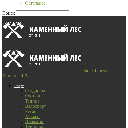
Остальное
Поиск
Stone Forest /
Каменный Лес
Спорт
Стадионы
Футбол
Теннис
Велоспорт
Регби
Хоккей
Плавание
Турниры