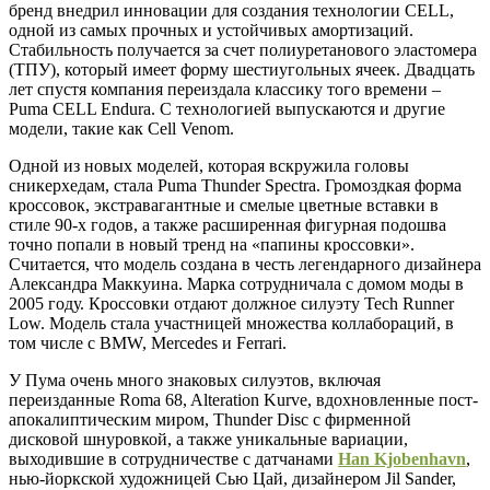
бренд внедрил инновации для создания технологии CELL,
одной из самых прочных и устойчивых амортизаций.
Стабильность получается за счет полиуретанового эластомера
(ТПУ), который имеет форму шестиугольных ячеек. Двадцать
лет спустя компания переиздала классику того времени –
Puma CELL Endura. С технологией выпускаются и другие
модели, такие как Cell Venom.
Одной из новых моделей, которая вскружила головы
сникерхедам, стала Puma Thunder Spectra. Громоздкая форма
кроссовок, экстравагантные и смелые цветные вставки в
стиле 90-х годов, а также расширенная фигурная подошва
точно попали в новый тренд на «папины кроссовки».
Считается, что модель создана в честь легендарного дизайнера
Александра Маккуина. Марка сотрудничала с домом моды в
2005 году. Кроссовки отдают должное силуэту Tech Runner
Low. Модель стала участницей множества коллабораций, в
том числе с BMW, Mercedes и Ferrari.
У Пума очень много знаковых силуэтов, включая
переизданные Roma 68, Alteration Kurve, вдохновленные пост-
апокалиптическим миром, Thunder Disc с фирменной
дисковой шнуровкой, а также уникальные вариации,
выходившие в сотрудничестве с датчанами
Han Kjobenhavn
,
нью-йоркской художницей Сью Цай, дизайнером Jil Sander,