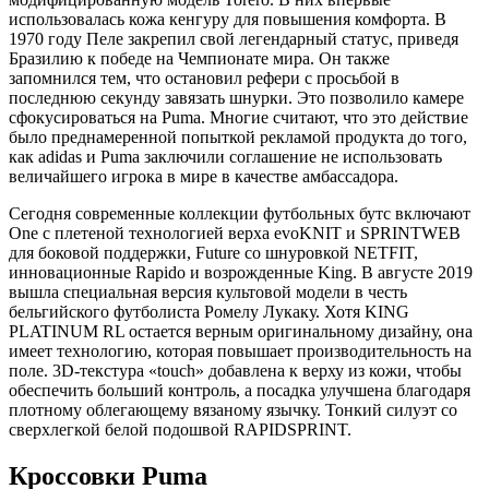
использовалась кожа кенгуру для повышения комфорта. В
1970 году Пеле закрепил свой легендарный статус, приведя
Бразилию к победе на Чемпионате мира. Он также
запомнился тем, что остановил рефери с просьбой в
последнюю секунду завязать шнурки. Это позволило камере
сфокусироваться на Puma. Многие считают, что это действие
было преднамеренной попыткой рекламой продукта до того,
как adidas и Puma заключили соглашение не использовать
величайшего игрока в мире в качестве амбассадора.
Сегодня современные коллекции футбольных бутс включают
One с плетеной технологией верха evoKNIT и SPRINTWEB
для боковой поддержки, Future со шнуровкой NETFIT,
инновационные Rapido и возрожденные King. В августе 2019
вышла специальная версия культовой модели в честь
бельгийского футболиста Ромелу Лукаку. Хотя KING
PLATINUM RL остается верным оригинальному дизайну, она
имеет технологию, которая повышает производительность на
поле. 3D-текстура «touch» добавлена к верху из кожи, чтобы
обеспечить больший контроль, а посадка улучшена благодаря
плотному облегающему вязаному язычку. Тонкий силуэт со
сверхлегкой белой подошвой RAPIDSPRINT.
Кроссовки Puma