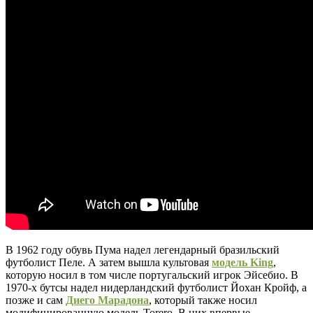
В 1962 году обувь Пума надел легендарный бразильский
футболист Пеле. А затем вышла культовая
модель King
,
которую носил в том числе португальский игрок Эйсебио. В
1970-х бутсы надел нидерландский футболист Йохан Кройф, а
позже и сам
Диего Марадона
, который также носил
модифицированную модель Torero. В них впервые