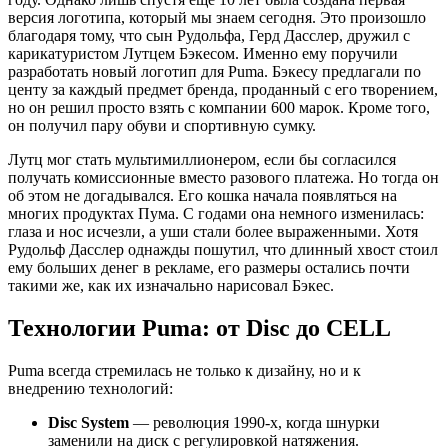
версия логотипа, который мы знаем сегодня. Это произошло
благодаря тому, что сын Рудольфа, Герд Дасслер, дружил с
карикатуристом Лутцем Бэкесом. Именно ему поручили
разработать новый логотип для Puma. Бэкесу предлагали по
центу за каждый предмет бренда, проданный с его творением,
но он решил просто взять с компании 600 марок. Кроме того,
он получил пару обуви и спортивную сумку.
Лутц мог стать мультимиллионером, если бы согласился
получать комиссионные вместо разового платежа. Но тогда он
об этом не догадывался. Его кошка начала появляться на
многих продуктах Пума. С годами она немного изменилась:
глаза и нос исчезли, а уши стали более выраженными. Хотя
Рудольф Дасслер однажды пошутил, что длинный хвост стоил
ему больших денег в рекламе, его размеры остались почти
такими же, как их изначально нарисовал Бэкес.
Технологии Puma: от Disc до CELL
Puma всегда стремилась не только к дизайну, но и к
внедрению технологий:
Disc System
— революция 1990-х, когда шнурки
заменили на диск с регулировкой натяжения.