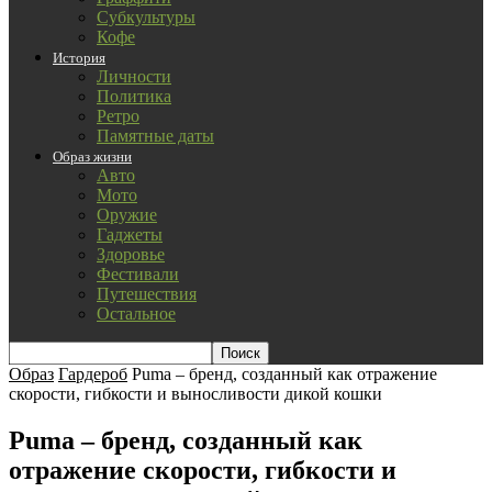
Субкультуры
Кофе
История
Личности
Политика
Ретро
Памятные даты
Образ жизни
Авто
Мото
Оружие
Гаджеты
Здоровье
Фестивали
Путешествия
Остальное
Образ
Гардероб
Puma – бренд, созданный как отражение
скорости, гибкости и выносливости дикой кошки
Puma – бренд, созданный как
отражение скорости, гибкости и