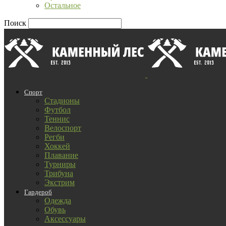
Остальное
Поиск
Спорт
Стадионы
Футбол
Теннис
Велоспорт
Регби
Хоккей
Плавание
Турниры
Трибуна
Экстрим
Гардероб
Одежда
Обувь
Аксессуары