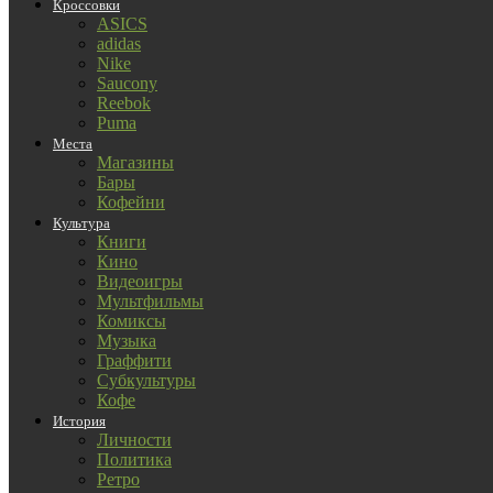
Кроссовки
ASICS
adidas
Nike
Saucony
Reebok
Puma
Места
Магазины
Бары
Кофейни
Культура
Книги
Кино
Видеоигры
Мультфильмы
Комиксы
Музыка
Граффити
Субкультуры
Кофе
История
Личности
Политика
Ретро