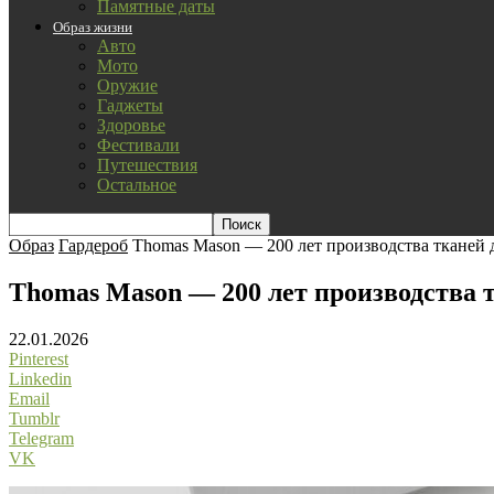
Памятные даты
Образ жизни
Авто
Мото
Оружие
Гаджеты
Здоровье
Фестивали
Путешествия
Остальное
Образ
Гардероб
Thomas Mason — 200 лет производства тканей
Thomas Mason — 200 лет производства
22.01.2026
Pinterest
Linkedin
Email
Tumblr
Telegram
VK