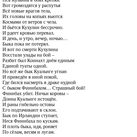
Вот громоздятся у распутья
Всё новые врагов тела,
Их головы на копьях вьются
Космами от ветров с чела.
И бьётся Кухулин бессрочно.
И рдеет кровью перевал.
И день, и утро, вечер, ночью…
Быка пока не потерял.
И вот по смерти Кухулина
Восстали улады на бой –
Разбит был Коннахт днём единым
Единой туаты одной.
Но всё же бык Куальнге угнан
И приведён в иной покой,
Где бился насмерть в драке нудной
С быком Финнбахом… Страшный бой!
Финнбах убит. Ничьи коровы –
Донна Куальнге истощён.
И раны гибельно остовы
Его подтачивают в склон.
Бык по Ирландии ступает,
Неся Финнбаха по кускам.
И плоть быка, идя, роняет
По сёлам, весям и лугам.