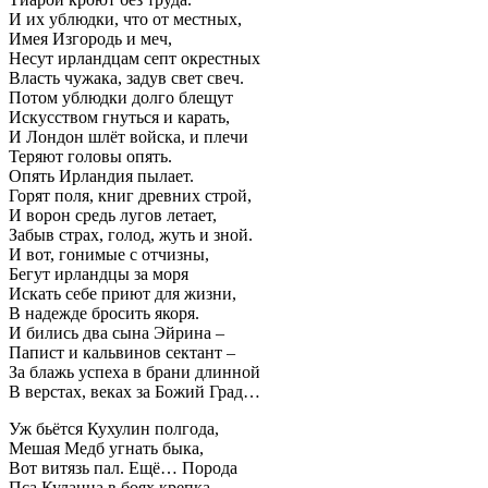
И их ублюдки, что от местных,
Имея Изгородь и меч,
Несут ирландцам септ окрестных
Власть чужака, задув свет свеч.
Потом ублюдки долго блещут
Искусством гнуться и карать,
И Лондон шлёт войска, и плечи
Теряют головы опять.
Опять Ирландия пылает.
Горят поля, книг древних строй,
И ворон средь лугов летает,
Забыв страх, голод, жуть и зной.
И вот, гонимые с отчизны,
Бегут ирландцы за моря
Искать себе приют для жизни,
В надежде бросить якоря.
И бились два сына Эйрина –
Папист и кальвинов сектант –
За блажь успеха в брани длинной
В верстах, веках за Божий Град…
Уж бьётся Кухулин полгода,
Мешая Медб угнать быка,
Вот витязь пал. Ещё… Порода
Пса Куланна в боях крепка.