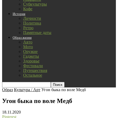
Субкультуры
Кофе
История
Личности
Политика
Ретро
Памятные даты
Образ жизни
Авто
Мото
Оружие
Гаджеты
Здоровье
Фестивали
Путешествия
Остальное
Образ
Культура / Арт
Угон быка по воле Медб
Угон быка по воле Медб
18.11.2020
Pinterest