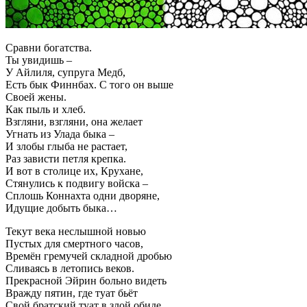
Сравни богатства.
Ты увидишь –
У Айлиля, супруга Медб,
Есть бык Финнбах. С того он выше
Своей жены.
Как пыль и хлеб.
Взгляни, взгляни, она желает
Угнать из Улада быка –
И злобы глыба не растает,
Раз зависти петля крепка.
И вот в столице их, Крухане,
Стянулись к подвигу войска –
Сплошь Коннахта одни дворяне,
Идущие добыть быка…
Текут века неслышной новью
Пустых для смертного часов,
Времён гремучей складной дробью
Сливаясь в летопись веков.
Прекрасной Эйрин больно видеть
Вражду пятин, где туат бьёт
Свой братский туат в злой обиде,