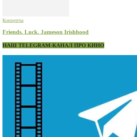
Концерты
Friends. Luck. Jameson Irishhood
НАШ TELEGRAM-КАНАЛ ПРО КИНО