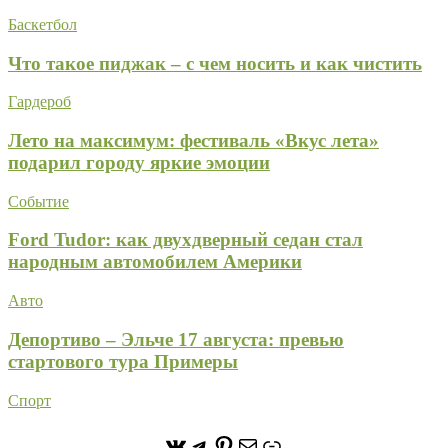
Баскетбол
Что такое пиджак – с чем носить и как чистить
Гардероб
Лето на максимум: фестиваль «Вкус лета»
подарил городу яркие эмоции
Событие
Ford Tudor: как двухдверный седан стал
народным автомобилем Америки
Авто
Депортиво – Эльче 17 августа: превью
стартового тура Примеры
Спорт
https://vk.com/stone_forest_
https://t.me/stoneforest
https://ru.pinterest.com/
Почта
Ссылка