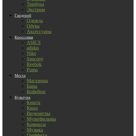
Трибуна
Экстрим
Гардероб
Одежда
Обувь
Аксессуары
Кроссовки
ASICS
adidas
Nike
Saucony
Reebok
Puma
Места
Магазины
Бары
Кофейни
Культура
Книги
Кино
Видеоигры
Мультфильмы
Комиксы
Музыка
Граффити