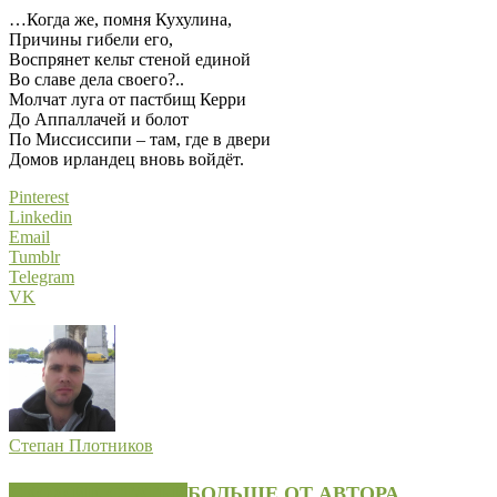
…Когда же, помня Кухулина,
Причины гибели его,
Воспрянет кельт стеной единой
Во славе дела своего?..
Молчат луга от пастбищ Керри
До Аппаллачей и болот
По Миссиссипи – там, где в двери
Домов ирландец вновь войдёт.
Pinterest
Linkedin
Email
Tumblr
Telegram
VK
Степан Плотников
СХОЖИЕ СТАТЬИ
БОЛЬШЕ ОТ АВТОРА