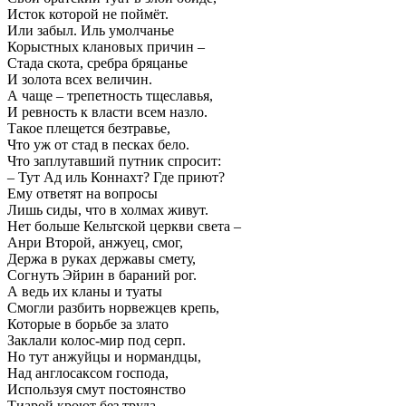
Исток которой не поймёт.
Или забыл. Иль умолчанье
Корыстных клановых причин –
Стада скота, сребра бряцанье
И золота всех величин.
А чаще – трепетность тщеславья,
И ревность к власти всем назло.
Такое плещется безтравье,
Что уж от стад в песках бело.
Что заплутавший путник спросит:
– Тут Ад иль Коннахт? Где приют?
Ему ответят на вопросы
Лишь сиды, что в холмах живут.
Нет больше Кельтской церкви света –
Анри Второй, анжуец, смог,
Держа в руках державы смету,
Согнуть Эйрин в бараний рог.
А ведь их кланы и туаты
Смогли разбить норвежцев крепь,
Которые в борьбе за злато
Заклали колос-мир под серп.
Но тут анжуйцы и нормандцы,
Над англосаксом господа,
Используя смут постоянство
Тиарой кроют без труда.