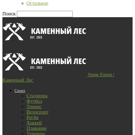
Остальное
Поиск
Stone Forest /
Каменный Лес
Спорт
Стадионы
Футбол
Теннис
Велоспорт
Регби
Хоккей
Плавание
Турниры