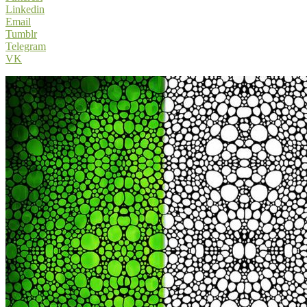
Linkedin
Email
Tumblr
Telegram
VK