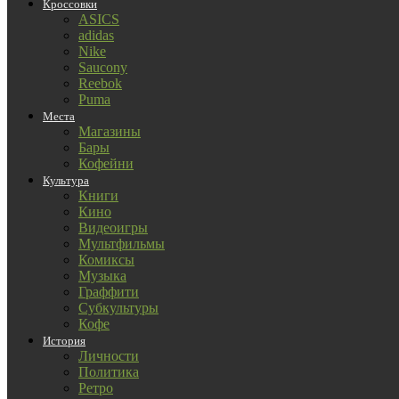
Кроссовки
ASICS
adidas
Nike
Saucony
Reebok
Puma
Места
Магазины
Бары
Кофейни
Культура
Книги
Кино
Видеоигры
Мультфильмы
Комиксы
Музыка
Граффити
Субкультуры
Кофе
История
Личности
Политика
Ретро