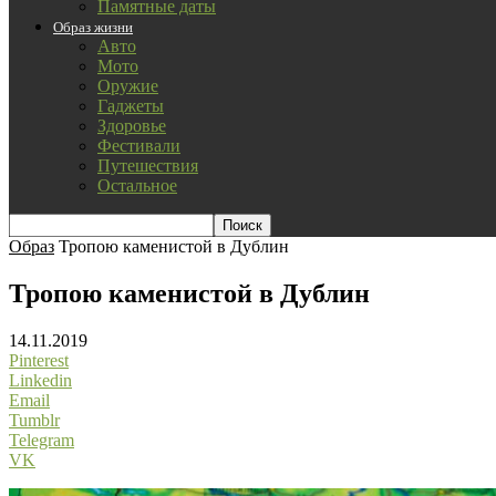
Памятные даты
Образ жизни
Авто
Мото
Оружие
Гаджеты
Здоровье
Фестивали
Путешествия
Остальное
Образ
Тропою каменистой в Дублин
Тропою каменистой в Дублин
14.11.2019
Pinterest
Linkedin
Email
Tumblr
Telegram
VK