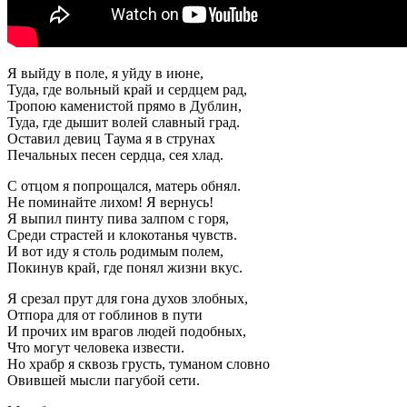
Я выйду в поле, я уйду в июне,
Туда, где вольный край и сердцем рад,
Тропою каменистой прямо в Дублин,
Туда, где дышит волей славный град.
Оставил девиц Таума я в струнах
Печальных песен сердца, сея хлад.
С отцом я попрощался, матерь обнял.
Не поминайте лихом! Я вернусь!
Я выпил пинту пива залпом с горя,
Среди страстей и клокотанья чувств.
И вот иду я столь родимым полем,
Покинув край, где понял жизни вкус.
Я срезал прут для гона духов злобных,
Отпора для от гоблинов в пути
И прочих им врагов людей подобных,
Что могут человека извести.
Но храбр я сквозь грусть, туманом словно
Овившей мысли пагубой сети.