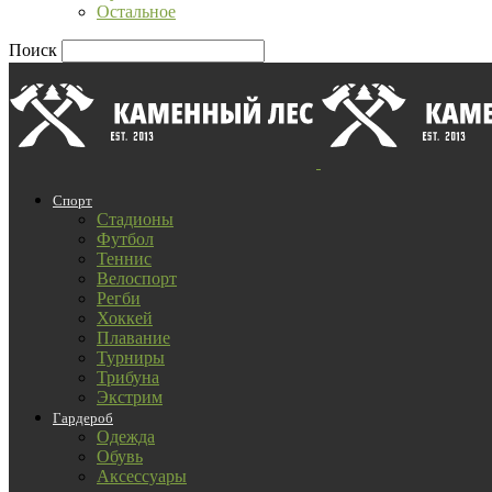
Остальное
Поиск
Спорт
Стадионы
Футбол
Теннис
Велоспорт
Регби
Хоккей
Плавание
Турниры
Трибуна
Экстрим
Гардероб
Одежда
Обувь
Аксессуары