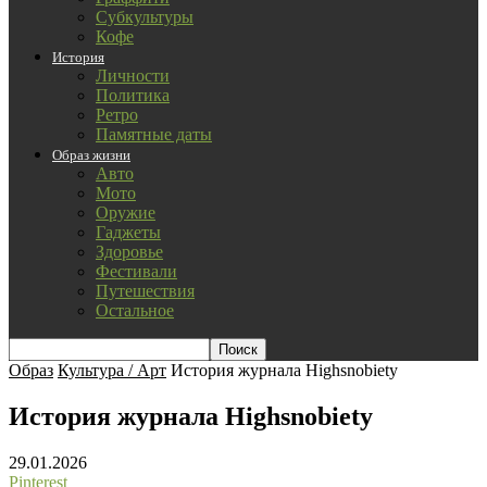
Субкультуры
Кофе
История
Личности
Политика
Ретро
Памятные даты
Образ жизни
Авто
Мото
Оружие
Гаджеты
Здоровье
Фестивали
Путешествия
Остальное
Образ
Культура / Арт
История журнала Highsnobiety
История журнала Highsnobiety
29.01.2026
Pinterest