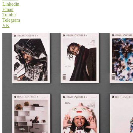
Linkedin
Email
Tumblr
Telegram
VK