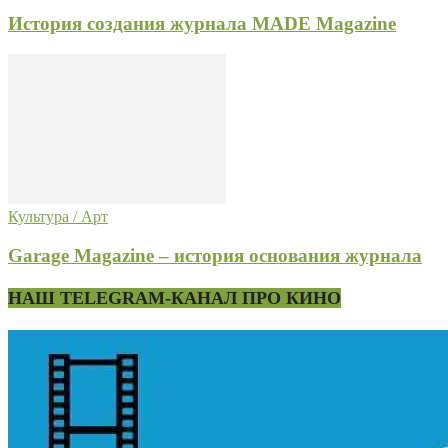
История создания журнала MADE Magazine
Культура / Арт
Garage Magazine – история основания журнала
НАШ TELEGRAM-КАНАЛ ПРО КИНО