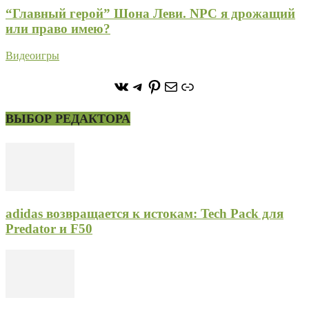
“Главный герой” Шона Леви. NPC я дрожащий
или право имею?
Видеоигры
https://vk.com/stone_forest_
https://t.me/stoneforest
https://ru.pinterest.com/
Почта
Ссылка
ВЫБОР РЕДАКТОРА
adidas возвращается к истокам: Tech Pack для
Predator и F50