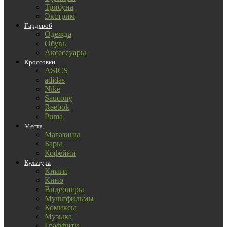
Трибуна
Экстрим
Гардероб
Одежда
Обувь
Аксессуары
Кроссовки
ASICS
adidas
Nike
Saucony
Reebok
Puma
Места
Магазины
Бары
Кофейни
Культура
Книги
Кино
Видеоигры
Мультфильмы
Комиксы
Музыка
Граффити