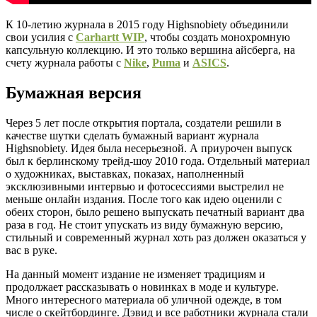
К 10-летию журнала в 2015 году Highsnobiety объединили
свои усилия с
Carhartt WIP
, чтобы создать монохромную
капсульную коллекцию. И это только вершина айсберга, на
счету журнала работы с
Nike
,
Puma
и
ASICS
.
Бумажная версия
Через 5 лет после открытия портала, создатели решили в
качестве шутки сделать бумажный вариант журнала
Highsnobiety. Идея была несерьезной. А приурочен выпуск
был к берлинскому трейд-шоу 2010 года. Отдельный материал
о художниках, выставках, показах, наполненный
эксклюзивными интервью и фотосессиями выстрелил не
меньше онлайн издания. После того как идею оценили с
обеих сторон, было решено выпускать печатный вариант два
раза в год. Не стоит упускать из виду бумажную версию,
стильный и современный журнал хоть раз должен оказаться у
вас в руке.
На данный момент издание не изменяет традициям и
продолжает рассказывать о новинках в моде и культуре.
Много интересного материала об уличной одежде, в том
числе о скейтбординге. Дэвид и все работники журнала стали