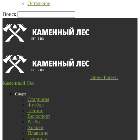
Остальное
Поиск
Stone Forest /
Каменный Лес
Спорт
Стадионы
Футбол
Теннис
Велоспорт
Регби
Хоккей
Плавание
Турниры