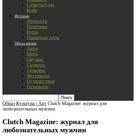
Субкультуры
Кофе
История
Личности
Политика
Ретро
Памятные даты
Образ жизни
Авто
Мото
Оружие
Гаджеты
Здоровье
Фестивали
Путешествия
Остальное
Образ
Культура / Арт
Clutch Magazine: журнал для
любознательных мужчин
Clutch Magazine: журнал для
любознательных мужчин