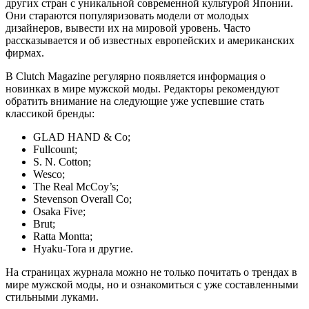
других стран с уникальной современной культурой Японии.
Они стараются популяризовать модели от молодых
дизайнеров, вывести их на мировой уровень. Часто
рассказывается и об известных европейских и американских
фирмах.
В Clutch Magazine регулярно появляется информация о
новинках в мире мужской моды. Редакторы рекомендуют
обратить внимание на следующие уже успевшие стать
классикой бренды:
GLAD HAND & Co;
Fullcount;
S. N. Cotton;
Wesco;
The Real McCoy’s;
Stevenson Overall Co;
Osaka Five;
Brut;
Ratta Montta;
Hyaku-Tora и другие.
На страницах журнала можно не только почитать о трендах в
мире мужской моды, но и ознакомиться с уже составленными
стильными луками.