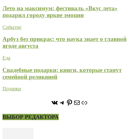
Лето на максимум: фестиваль «Вкус лета»
подарил городу яркие эмоции
Событие
Арбуз без прикрас: что наука знает о главной
ягоде августа
Еда
Свадебные подарки: книги, которые станут
семейной реликвией
Подарки
https://vk.com/stone_forest_
https://t.me/stoneforest
https://ru.pinterest.com/
Почта
Ссылка
ВЫБОР РЕДАКТОРА