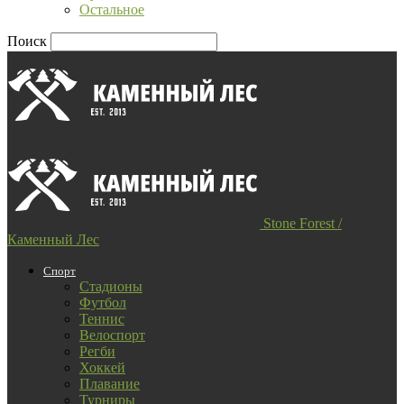
Остальное
Поиск
Stone Forest /
Каменный Лес
Спорт
Стадионы
Футбол
Теннис
Велоспорт
Регби
Хоккей
Плавание
Турниры