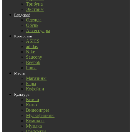
Трибуна
Экстрим
Гардероб
Одежда
Обувь
Аксессуары
Кроссовки
ASICS
adidas
Nike
Saucony
Reebok
Puma
Места
Магазины
Бары
Кофейни
Культура
Книги
Кино
Видеоигры
Мультфильмы
Комиксы
Музыка
Граффити