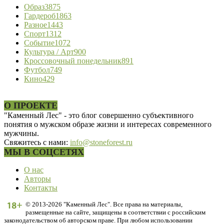
Образ
3875
Гардероб
1863
Разное
1443
Спорт
1312
Событие
1072
Культура / Арт
900
Кроссовочный понедельник
891
Футбол
749
Кино
429
О ПРОЕКТЕ
"Каменный Лес" - это блог совершенно субъективного
понятия о мужском образе жизни и интересах современного
мужчины.
Свяжитесь с нами:
info@stoneforest.ru
МЫ В СОЦСЕТЯХ
О нас
Авторы
Контакты
© 2013-2026 "Каменный Лес". Все права на материалы,
размещенные на сайте, защищены в соответствии с российским
законодательством об авторском праве. При любом использовании