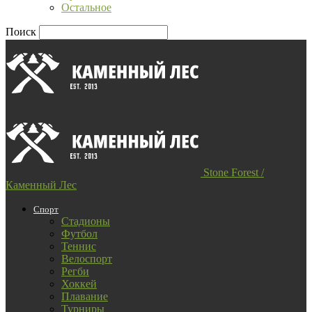
Остальное
Поиск
Stone Forest /
Каменный Лес
Спорт
Стадионы
Футбол
Теннис
Велоспорт
Регби
Хоккей
Плавание
Турниры