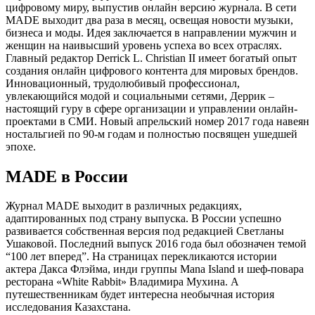
цифровому миру, выпустив онлайн версию журнала. В сети
MADE выходит два раза в месяц, освещая новости музыки,
бизнеса и моды. Идея заключается в направлении мужчин и
женщин на наивысший уровень успеха во всех отраслях.
Главный редактор Derrick L. Christian II имеет богатый опыт
создания онлайн цифрового контента для мировых брендов.
Инновационный, трудолюбивый профессионал,
увлекающийся модой и социальными сетями, Деррик –
настоящий гуру в сфере организации и управлении онлайн-
проектами в СМИ. Новый апрельский номер 2017 года навеян
ностальгией по 90-м годам и полностью посвящен ушедшей
эпохе.
MADE в России
Журнал MADE выходит в различных редакциях,
адаптированных под страну выпуска. В России успешно
развивается собственная версия под редакцией Светланы
Ушаковой. Последний выпуск 2016 года был обозначен темой
“100 лет вперед”. На страницах перекликаются истории
актера Дакса Флэйма, инди группы Mana Island и шеф-повара
ресторана «White Rabbit» Владимира Мухина. А
путешественникам будет интересна необычная история
исследования Казахстана.