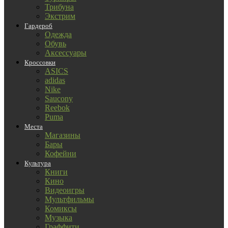
Трибуна
Экстрим
Гардероб
Одежда
Обувь
Аксессуары
Кроссовки
ASICS
adidas
Nike
Saucony
Reebok
Puma
Места
Магазины
Бары
Кофейни
Культура
Книги
Кино
Видеоигры
Мультфильмы
Комиксы
Музыка
Граффити