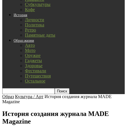
Субкультуры
Кофе
История
Личности
Политика
Ретро
Памятные даты
Образ жизни
Авто
Мото
Оружие
Гаджеты
Здоровье
Фестивали
Путешествия
Остальное
Образ
Культура / Арт
История создания журнала MADE
Magazine
История создания журнала MADE
Magazine