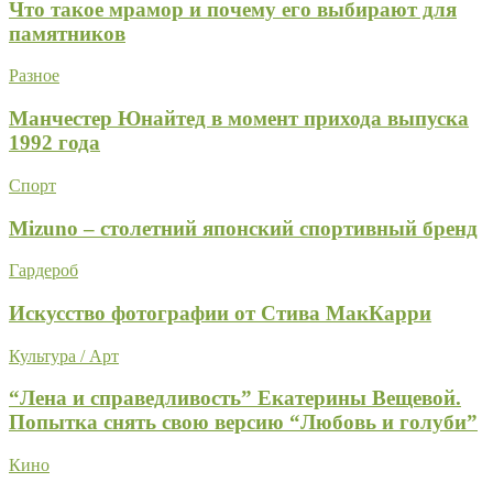
Что такое мрамор и почему его выбирают для
памятников
Разное
Манчестер Юнайтед в момент прихода выпуска
1992 года
Спорт
Mizuno – столетний японский спортивный бренд
Гардероб
Искусство фотографии от Стива МакКарри
Культура / Арт
“Лена и справедливость” Екатерины Вещевой.
Попытка снять свою версию “Любовь и голуби”
Кино