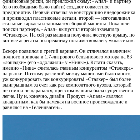
финансовые риски, он предложил схему: «Апал» и партнер
(его необходимо было найти) создают совместное
предприятие. Первый отвечал за конструкцию внедорожника
и производил пластиковые детали, второй — изготавливал
стальные каркасы и занимался сборкой машины. Пока шли
поиски партнера, «Апал» выпустил второй экземпляр
«Сталкера». На сей раз машина получила жесткую крышу, но
вот все агрегаты по-прежнему позаимствовали у «классики».
Вскоре появился и третий вариант. Он отличался наличием
полного привода и 1,7-литрового бензинового мотора на 83
«лошадки» (его «одолжили» у «Нивы»). Кстати сказать,
именно «Нива» считалась главным конкурентом «Сталкера»
на рынке. Поэтому различий между машинами было много,
уж конкурировать так конкурировать! «Сталкер» был более
выигрышным за счет как раз композитного кузова, который
не гнил и не царапался, при этом машина была существенно
легче. Ну и, конечно, дизайн. Продукт «Апала» являлся
квадратным, как бы намекая на военное происхождение и
равнялся на «Гелендваген».