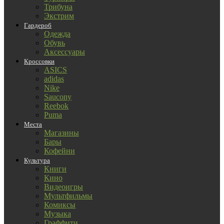
Трибуна
Экстрим
Гардероб
Одежда
Обувь
Аксессуары
Кроссовки
ASICS
adidas
Nike
Saucony
Reebok
Puma
Места
Магазины
Бары
Кофейни
Культура
Книги
Кино
Видеоигры
Мультфильмы
Комиксы
Музыка
Граффити