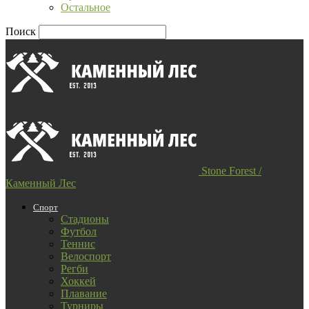
Остальное
Поиск
Stone Forest /
Каменный Лес
Спорт
Стадионы
Футбол
Теннис
Велоспорт
Регби
Хоккей
Плавание
Турниры