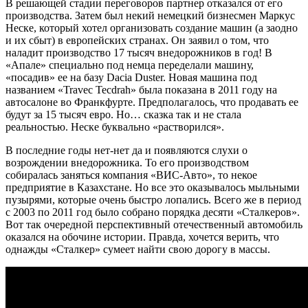
В решающей стадии переговоров партнер отказался от его
производства. Затем был некий немецкий бизнесмен Маркус
Неске, который хотел организовать создание машин (а заодно
и их сбыт) в европейских странах. Он заявил о том, что
наладит производство 17 тысяч внедорожников в год! В
«Апале» специально под немца переделали машину,
«посадив» ее на базу Dacia Duster. Новая машина под
названием «Travec Tecdrah» была показана в 2011 году на
автосалоне во Франкфурте. Предполагалось, что продавать ее
будут за 15 тысяч евро. Но… сказка так и не стала
реальностью. Неске буквально «растворился».
В последние годы нет-нет да и появляются слухи о
возрождении внедорожника. То его производством
собиралась заняться компания «ВИС-Авто», то некое
предприятие в Казахстане. Но все это оказывалось мыльными
пузырями, которые очень быстро лопались. Всего же в период
с 2003 по 2011 год было собрано порядка десяти «Сталкеров».
Вот так очередной перспективный отечественный автомобиль
оказался на обочине истории. Правда, хочется верить, что
однажды «Сталкер» сумеет найти свою дорогу в массы.