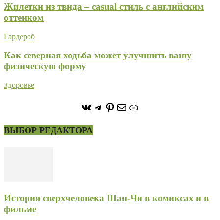
Жилетки из твида – casual стиль с английским
оттенком
Гардероб
Как северная ходьба может улучшить вашу
физическую форму
Здоровье
https://vk.com/stone_forest_
https://t.me/stoneforest
https://ru.pinterest.com/
Почта
Ссылка
ВЫБОР РЕДАКТОРА
История сверхчеловека Шан-Чи в комиксах и в
фильме