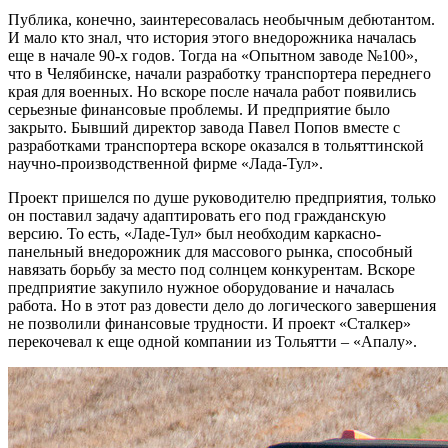
Публика, конечно, заинтересовалась необычным дебютантом.
И мало кто знал, что история этого внедорожника началась
еще в начале 90-х годов. Тогда на «Опытном заводе №100»,
что в Челябинске, начали разработку транспортера переднего
края для военных. Но вскоре после начала работ появились
серьезные финансовые проблемы. И предприятие было
закрыто. Бывший директор завода Павел Попов вместе с
разработками транспортера вскоре оказался в тольяттинской
научно-производственной фирме «Лада-Тул».
Проект пришелся по душе руководителю предприятия, только
он поставил задачу адаптировать его под гражданскую
версию. То есть, «Ладе-Тул» был необходим каркасно-
панельный внедорожник для массового рынка, способный
навязать борьбу за место под солнцем конкурентам. Вскоре
предприятие закупило нужное оборудование и началась
работа. Но в этот раз довести дело до логического завершения
не позволили финансовые трудности. И проект «Сталкер»
перекочевал к еще одной компании из Тольятти – «Апалу».