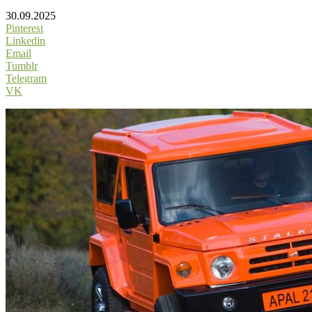
30.09.2025
Pinterest
Linkedin
Email
Tumblr
Telegram
VK