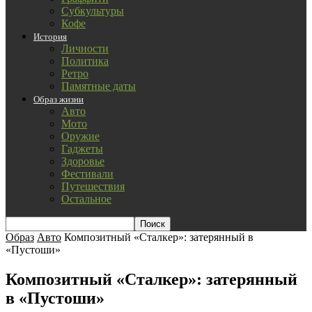
Субкультуры
Кофе
История
Личности
Политика
Ретро
Памятные даты
Образ жизни
Авто
Мото
Оружие
Гаджеты
Здоровье
Фестивали
Путешествия
Остальное
Образ
Авто
Композитный «Сталкер»: затерянный в
«Пустоши»
Композитный «Сталкер»: затерянный
в «Пустоши»