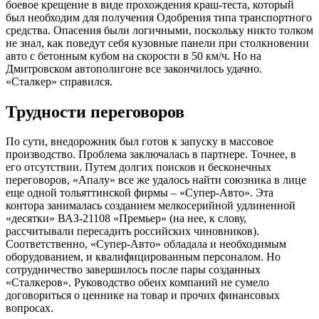
боевое крещение в виде прохождения краш-теста, который
был необходим для получения Одобрения типа транспортного
средства. Опасения были логичными, поскольку никто толком
не знал, как поведут себя кузовные панели при столкновении
авто с бетонным кубом на скорости в 50 км/ч. Но на
Дмитровском автополигоне все закончилось удачно.
«Сталкер» справился.
Трудности переговоров
По сути, внедорожник был готов к запуску в массовое
производство. Проблема заключалась в партнере. Точнее, в
его отсутствии. Путем долгих поисков и бесконечных
переговоров, «Апалу» все же удалось найти союзника в лице
еще одной тольяттинской фирмы – «Супер-Авто». Эта
контора занималась созданием мелкосерийной удлиненной
«десятки» ВАЗ-21108 «Премьер» (на нее, к слову,
рассчитывали пересадить российских чиновников).
Соответственно, «Супер-Авто» обладала и необходимым
оборудованием, и квалифицированным персоналом. Но
сотрудничество завершилось после пары созданных
«Сталкеров». Руководство обеих компаний не сумело
договориться о ценнике на товар и прочих финансовых
вопросах.