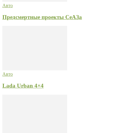
Авто
Предсмертные проекты СеАЗа
Авто
Lada Urban 4×4