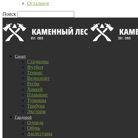
Остальное
Поиск
Спорт
Стадионы
Футбол
Теннис
Велоспорт
Регби
Хоккей
Плавание
Турниры
Трибуна
Экстрим
Гардероб
Одежда
Обувь
Аксессуары