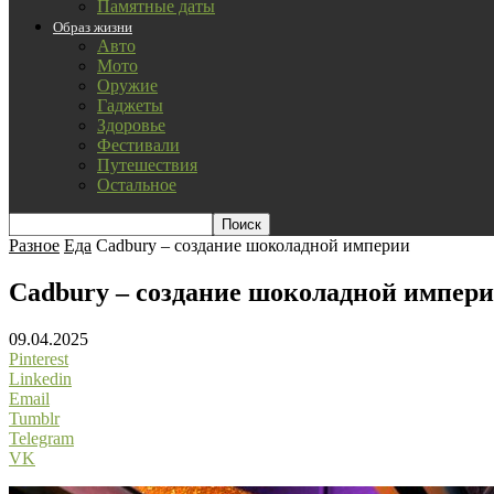
Памятные даты
Образ жизни
Авто
Мото
Оружие
Гаджеты
Здоровье
Фестивали
Путешествия
Остальное
Разное
Еда
Cadbury – создание шоколадной империи
Cadbury – создание шоколадной импер
09.04.2025
Pinterest
Linkedin
Email
Tumblr
Telegram
VK