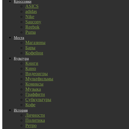
Кроссовки
ASICS
adidas
Nike
Saucony
Reebok
Puma
Места
Магазины
Бары
Кофейни
Культура
Книги
Кино
Видеоигры
Мультфильмы
Комиксы
Музыка
Граффити
Субкультуры
Кофе
История
Личности
Политика
Ретро