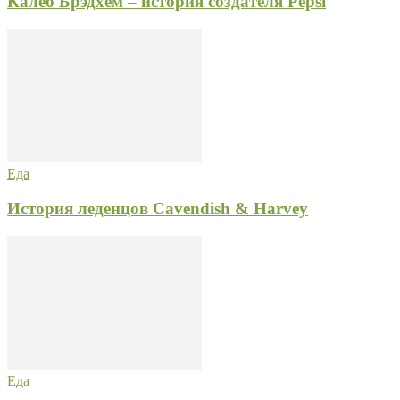
Калеб Брэдхем – история создателя Pepsi
Еда
История леденцов Cavendish & Harvey
Еда