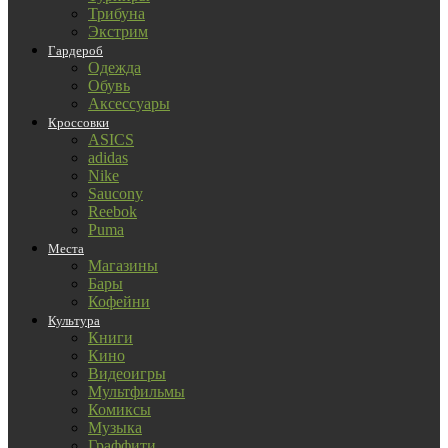
Трибуна
Экстрим
Гардероб
Одежда
Обувь
Аксессуары
Кроссовки
ASICS
adidas
Nike
Saucony
Reebok
Puma
Места
Магазины
Бары
Кофейни
Культура
Книги
Кино
Видеоигры
Мультфильмы
Комиксы
Музыка
Граффити