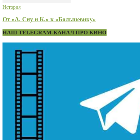
История
От «А. Сиу и К.» к «Большевику»
НАШ TELEGRAM-КАНАЛ ПРО КИНО