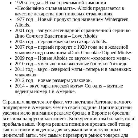
1920-е годы – Начало рекламной кампании
«Необычайно сильная мята». Altoids предлагается в
качестве лекарства при пищевых отравлениях.
1977 год – Новый продукт под названием Wintergreen
Altoids.
2001 год – запуск легендарной ограниченной серии ко
Дню Святого Валентина – Love Altoids.
2003 год – первая жвачка без сахара Altoids.
2007 год – первый продукт с 1920 года не в железной
упаковке под названием «Dark Chocolate Dipped Mints».
2009 год – Новые Altoids со вкусом «холодного меда».
2010 год – уменьшенные жестяные баночки Алтоидс.
2011 год – вкус «северной мяты» теперь и в маленьких
упаковках.
2012 год – новые размеры упаковок.
2014 – вкус «арктической мяты» Сегодня – мятные
леденцы номер 1 в Америке.
Странным является тот факт, что пастилки Алтоидс намного
популярнее в Америке, чем на своей родине. Производители
уделяли мало внимания рекламе бренда в Европе и бросили
все силы на другой континент. Конкуренция там больше, но и
прибыль выше. Фирма решила позиционировать свой товар,
как пастилки и леденцы для «гурманов» и искушенных
ценителей мяты, тем самым перевернув рынок товаров для