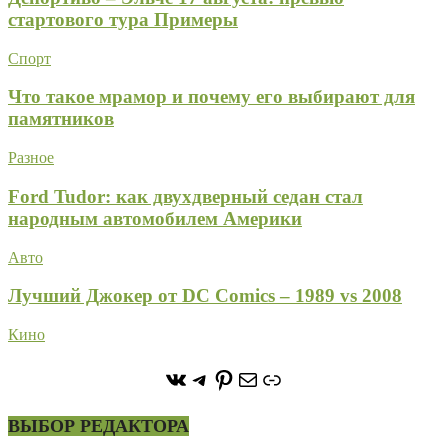
стартового тура Примеры
Спорт
Что такое мрамор и почему его выбирают для
памятников
Разное
Ford Tudor: как двухдверный седан стал
народным автомобилем Америки
Авто
Лучший Джокер от DC Comics – 1989 vs 2008
Кино
https://vk.com/stone_forest_
https://t.me/stoneforest
https://ru.pinterest.com/
Почта
Ссылка
ВЫБОР РЕДАКТОРА