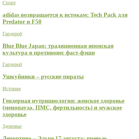
Спорт
adidas возвращается к истокам: Tech Pack для
Predator и F50
Гардероб
Blue Blue Japan: традиционная японская
культура в противовес фаст-фэшн
Гардероб
Ушкуйники – русские пираты
История
Гендерная нутрициология: женское здоровье
(менопауза, ПМС, фертильность) и мужское
здоровье
Здоровье
Депортиво – Эльче 17 августа: превью