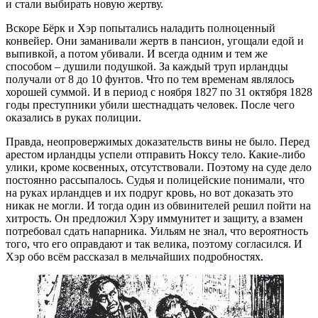
и стали выбирать новую жертву.
Вскоре Бёрк и Хэр попытались наладить полноценный
конвейер. Они заманивали жертв в пансион, угощали едой и
выпивкой, а потом убивали. И всегда одним и тем же
способом – душили подушкой. За каждый труп ирландцы
получали от 8 до 10 фунтов. Что по тем временам являлось
хорошей суммой. И в период с ноября 1827 по 31 октября 1828
годы преступники убили шестнадцать человек. После чего
оказались в руках полиции.
Правда, неопровержимых доказательств вины не было. Перед
арестом ирландцы успели отправить Ноксу тело. Какие-либо
улики, кроме косвенных, отсутствовали. Поэтому на суде дело
постоянно рассыпалось. Судья и полицейские понимали, что
на руках ирландцев и их подруг кровь, но вот доказать это
никак не могли. И тогда один из обвинителей решил пойти на
хитрость. Он предложил Хэру иммунитет и защиту, а взамен
потребовал сдать напарника. Уильям не знал, что вероятность
того, что его оправдают и так велика, поэтому согласился. И
Хэр обо всём рассказал в мельчайших подробностях.