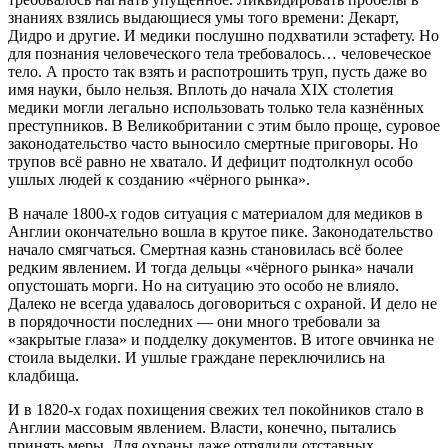
знаниях взялись выдающиеся умы того времени: Декарт,
Дидро и другие. И медики послушно подхватили эстафету. Но
для познания человеческого тела требовалось… человеческое
тело. А просто так взять и распотрошить труп, пусть даже во
имя науки, было нельзя. Вплоть до начала XIX столетия
медики могли легально использовать только тела казнённых
преступников. В Великобритании с этим было проще, суровое
законодательство часто выносило смертные приговоры. Но
трупов всё равно не хватало. И дефицит подтолкнул особо
ушлых людей к созданию «чёрного рынка».
В начале 1800-х годов ситуация с материалом для медиков в
Англии окончательно вошла в крутое пике. Законодательство
начало смягчаться. Смертная казнь становилась всё более
редким явлением. И тогда дельцы «чёрного рынка» начали
опустошать морги. Но на ситуацию это особо не влияло.
Далеко не всегда удавалось договориться с охраной. И дело не
в порядочности последних — они много требовали за
«закрытые глаза» и подделку документов. В итоге овчинка не
стоила выделки. И ушлые граждане переключились на
кладбища.
И в 1820-х годах похищения свежих тел покойников стало в
Англии массовым явлением. Власти, конечно, пытались
принять меры. Для охраны даже отрядили отставных