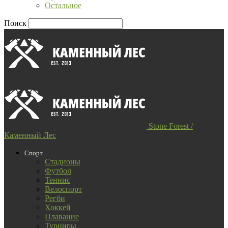
Остальное
Поиск
Stone Forest /
Каменный Лес
Спорт
Стадионы
Футбол
Теннис
Велоспорт
Регби
Хоккей
Плавание
Турниры