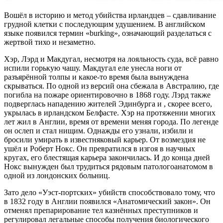
Вошёл в историю и метод убийства ирландцев – сдавливание
грудной клетки с последующим удушением. В английском
языке появился термин «burking», означающий разделаться с
жертвой тихо и незаметно.
Хэр, Лэрд и Макдугал, несмотря на лояльность суда, всё равно
испили горькую чашу. Макдугал еле унесла ноги от
разъярённой толпы и какое-то время была вынуждена
скрываться. По одной из версий она сбежала в Австралию, где
погибла на пожаре ориентировочно в 1868 году. Лэрд также
подверглась нападению жителей Эдинбурга и , скорее всего,
укрылась в ирландском Белфасте. Хэр на протяжении многих
лет жил в Англии, время от времени меняя города. По легенде
он ослеп и стал нищим. Однажды его узнали, избили и
бросили умирать в известняковый карьер. От возмездия не
ушёл и Роберт Нокс. Он превратился в изгоя в научных
кругах, его блестящая карьера закончилась. И до конца дней
Нокс вынужден был трудиться рядовым патологоанатомом в
одной из лондонских больниц.
Зато дело «Уэст-портских» убийств способствовало тому, что
в 1832 году в Англии появился «Анатомический закон». Он
отменял препарирование тел казнённых преступников и
регулировал легальные способы получения биологического