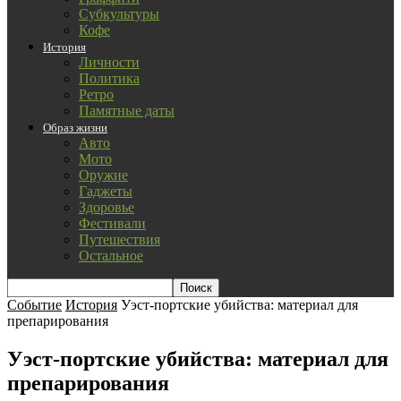
Субкультуры
Кофе
История
Личности
Политика
Ретро
Памятные даты
Образ жизни
Авто
Мото
Оружие
Гаджеты
Здоровье
Фестивали
Путешествия
Остальное
Событие
История
Уэст-портские убийства: материал для
препарирования
Уэст-портские убийства: материал для
препарирования