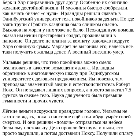
Бёрк и Хэр понравились друг другу. Особенно их сблизило
желание достойной жизни. И мужчины быстро сообразили,
как начать бизнес «с нуля». Ирландцы решили сдавать в
Эдинбургский университет тела покойников за деньги. Но где
взять трупы? Грабить кладбища было слишком опасно.
Выходов на морги у них тоже не было. Неожиданную помощь
оказал им некий престарелый солдат, проживавший в
пансионе. Он долго не платил за комнату, задолжав подруге
Хэра солидную сумму. Маргарет не выгоняла его, надеясь всё-
таки получить с жильца денег. А военный внезапно умер.
Уильямы решили, что тело покойника можно смело
реализовать в качестве возмещения долга. Ирландцы
обратились в анатомическую школу при Эдинбургском
университете с деловым предложением. Им повезло, там
преподавал знаменитый медик и естествоиспытатель Роберт
Нокс. Он не задавал лишних вопросов, а просто заплатил 7,5
фунтов за свежее тело. Наука для учёного была превыше
гуманности и прочих чувств.
Лёгкие деньги вскружили ирландские головы. Уильямы не
захотели ждать, пока в пансионе ещё кто-нибудь умрёт своей
смертью. И они решили «помочь» отправиться на небеса
больному постояльцу. Дело прошло без шума и пыли, его
просто задушили, а потом доставили Ноксу. Получили оплату