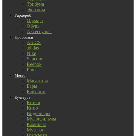
Трибуна
Экстрим
Гардероб
Одежда
Обувь
Аксессуары
Кроссовки
ASICS
adidas
Nike
Saucony
Reebok
Puma
Места
Магазины
Бары
Кофейни
Культура
Книги
Кино
Видеоигры
Мультфильмы
Комиксы
Музыка
Граффити