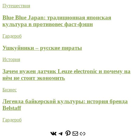
Путешествия
Blue Blue Japan: традиционная японская
культура в противовес фаст-фэшн
Гардероб
Ушкуйники – русские пираты
История
Зачем нужен датчик Leuze electronic и почему на
нём не стоит экономить
Бизнес
Легенда байкерской культуры: история бренда
Belstaff
Гардероб
https://vk.com/stone_forest_
https://t.me/stoneforest
https://ru.pinterest.com/
Почта
Ссылка