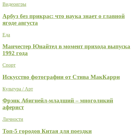
Видеоигры
Арбуз без прикрас: что наука знает о главной
ягоде августа
Еда
Манчестер Юнайтед в момент прихода выпуска
1992 года
Спорт
Искусство фотографии от Стива МакКарри
Культура / Арт
Фрэнк Абигнейл-младший – многоликий
аферист
Личности
Топ-5 городов Китая для поездки