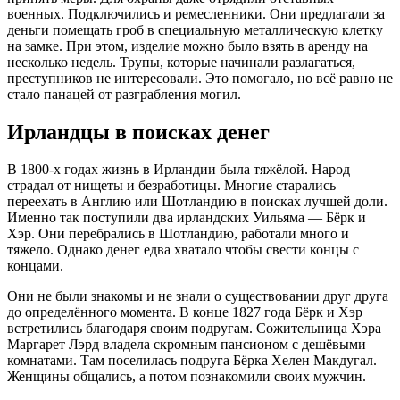
военных. Подключились и ремесленники. Они предлагали за
деньги помещать гроб в специальную металлическую клетку
на замке. При этом, изделие можно было взять в аренду на
несколько недель. Трупы, которые начинали разлагаться,
преступников не интересовали. Это помогало, но всё равно не
стало панацей от разграбления могил.
Ирландцы в поисках денег
В 1800-х годах жизнь в Ирландии была тяжёлой. Народ
страдал от нищеты и безработицы. Многие старались
переехать в Англию или Шотландию в поисках лучшей доли.
Именно так поступили два ирландских Уильяма — Бёрк и
Хэр. Они перебрались в Шотландию, работали много и
тяжело. Однако денег едва хватало чтобы свести концы с
концами.
Они не были знакомы и не знали о существовании друг друга
до определённого момента. В конце 1827 года Бёрк и Хэр
встретились благодаря своим подругам. Сожительница Хэра
Маргарет Лэрд владела скромным пансионом с дешёвыми
комнатами. Там поселилась подруга Бёрка Хелен Макдугал.
Женщины общались, а потом познакомили своих мужчин.