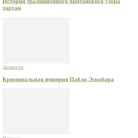
История традиционного британского узора
тартан
Личности
Криминальная империя Пабло Эскобара