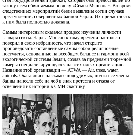
стал государственный адвокат, который был предоставлен по
закону всем обвиняемым по делу «Семьи Мэнсона». Во время
следственных мероприятий были выявлены сотни случаев
преступлений, совершенных бандой Чарли. Их причастность
к ним была полностью доказана.
Самым интересным оказался процесс изучения личности
главаря секты. Чарльз Мэнсон к тому времени настолько
поверил в свою избранность, что начал открыто
проповедовать составленные самим собой религиозные
постулаты, основанные на всеобщем балансе и гармони всей
экологической системы Земли, создав за пределами тюремной
камеры специализирующуюся на этих идеях организацию.
Название этой организации — ATWA — Air, trees, water,
animals. Оказавшись на скамье подсудимых, почти все члены
банды нанесли себе на лоб в знак протеста и отказа от
освещения их истории в СМИ свастику.