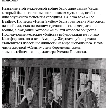
Мэнсона».
Название этой межрасовой войне было дано самим Чарли,
который был неистовым поклонником музыки, а, особенно,
ливерпульского феномена середины ХХ века века «The
Beatles». Их песня «Helter Skelter» была трактована Мэнсоном
на свой лад, став названием идеологической межрасовой
войны, в ожидании которой жили эти отбросы общества.
Последующие жестокие убийства взбудоражили не только
Калифорнию, но и всю Америку. Жертвами убийц стали
становиться известные личности из мира шоу-бизнеса. В том
числе жертвой «Семьи» стала беременная жена
знаменитейшего кинорежиссера Романа Полански.