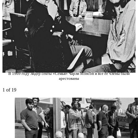
В 1969 году лидер секты «Семья» Чарли Мэнсон и все ее члены были
арестованы
1
of 19