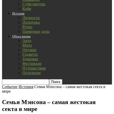
Субкультуры
Кофе
История
Личности
Политика
Ретро
Памятные даты
Образ жизни
Авто
Мото
Оружие
Гаджеты
Здоровье
Фестивали
Путешествия
Остальное
Событие
История
Семья Мэнсона – самая жестокая секта в
мире
Семья Мэнсона – самая жестокая
секта в мире