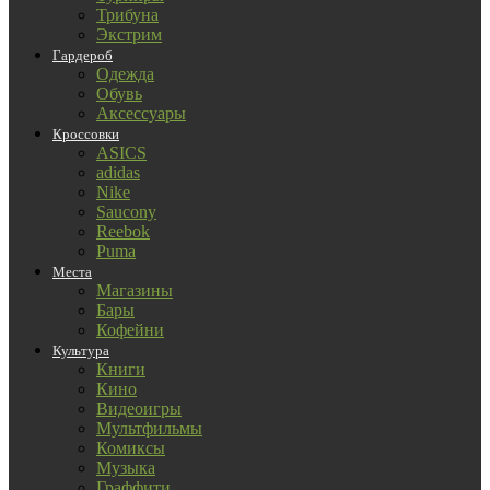
Трибуна
Экстрим
Гардероб
Одежда
Обувь
Аксессуары
Кроссовки
ASICS
adidas
Nike
Saucony
Reebok
Puma
Места
Магазины
Бары
Кофейни
Культура
Книги
Кино
Видеоигры
Мультфильмы
Комиксы
Музыка
Граффити