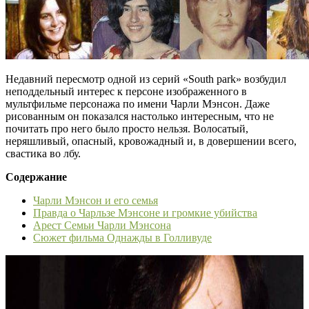
Недавний пересмотр одной из серий «South park» возбудил
неподдельный интерес к персоне изображенного в
мультфильме персонажа по имени Чарли Мэнсон. Даже
рисованным он показался настолько интересным, что не
почитать про него было просто нельзя. Волосатый,
неряшливый, опасный, кровожадный и, в довершении всего,
свастика во лбу.
Содержание
Чарли Мэнсон и его семья
Правда о Чарльзе Мэнсоне и громкие убийства
Арест Семьи Чарли Мэнсона
Сюжет фильма Однажды в Голливуде