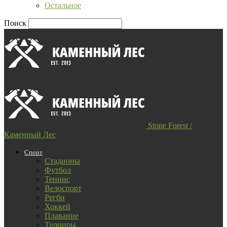
Остальное
Поиск
Stone Forest /
Каменный Лес
Спорт
Стадионы
Футбол
Теннис
Велоспорт
Регби
Хоккей
Плавание
Турниры