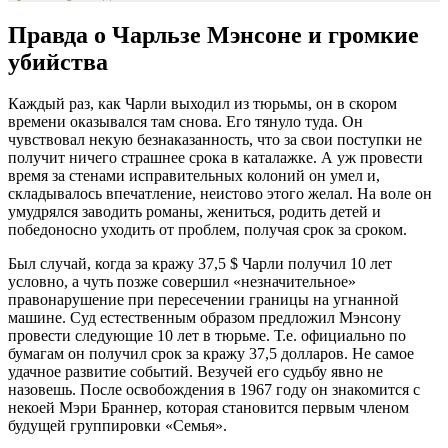
Правда о Чарльзе Мэнсоне и громкие
убийства
Каждый раз, как Чарли выходил из тюрьмы, он в скором
времени оказывался там снова. Его тянуло туда. Он
чувствовал некую безнаказанность, что за свои поступки не
получит ничего страшнее срока в каталажке. А уж провести
время за стенами исправительных колоний он умел и,
складывалось впечатление, неистово этого желал. На воле он
умудрялся заводить романы, жениться, родить детей и
победоносно уходить от проблем, получая срок за сроком.
Был случай, когда за кражу 37,5 $ Чарли получил 10 лет
условно, а чуть позже совершил «незначительное»
правонарушение при пересечении границы на угнанной
машине. Суд естественным образом предложил Мэнсону
провести следующие 10 лет в тюрьме. Т.е. официально по
бумагам он получил срок за кражу 37,5 долларов. Не самое
удачное развитие событий. Везучей его судьбу явно не
назовешь. После освобождения в 1967 году он знакомится с
некоей Мэри Браннер, которая становится первым членом
будущей группировки «Семья».