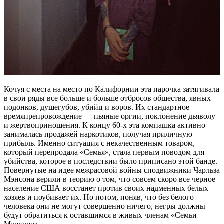
Кочуя с места на место по Калифорнии эта парочка затягивала
в свои ряды все больше и больше отбросов общества, явных
подонков, душегубов, убийц и воров. Их стандартное
времяпрепровождение — пьяные оргии, поклонение дьяволу
и жертвоприношения. К концу 60-х эта компашка активно
занималась продажей наркотиков, получая приличную
прибыль. Именно ситуация с некачественным товаром,
который перепродала «Семья», стала первым поводом для
убийства, которое в последствии было приписано этой банде.
Повернутые на идее межрасовой войны сподвижники Чарльза
Мэнсона верили в теорию о том, что совсем скоро все черное
население США восстанет против своих надменных белых
хозяев и поубивает их. Но потом, поняв, что без белого
человека они не могут совершенно ничего, негры должны
будут обратиться к оставшимся в живых членам «Семьи