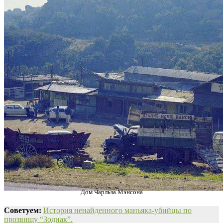
Дом Чарльза Мэнсона
Советуем:
История ненайденного маньяка-убийцы по
прозвищу “Зодиак”.