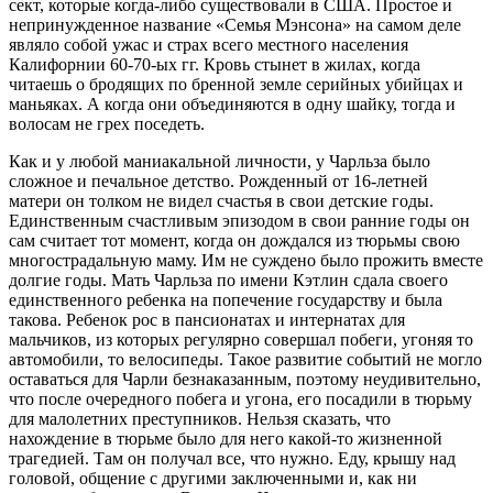
сект, которые когда-либо существовали в США. Простое и
непринужденное название «Семья Мэнсона» на самом деле
являло собой ужас и страх всего местного населения
Калифорнии 60-70-ых гг. Кровь стынет в жилах, когда
читаешь о бродящих по бренной земле серийных убийцах и
маньяках. А когда они объединяются в одну шайку, тогда и
волосам не грех поседеть.
Как и у любой маниакальной личности, у Чарльза было
сложное и печальное детство. Рожденный от 16-летней
матери он толком не видел счастья в свои детские годы.
Единственным счастливым эпизодом в свои ранние годы он
сам считает тот момент, когда он дождался из тюрьмы свою
многострадальную маму. Им не суждено было прожить вместе
долгие годы. Мать Чарльза по имени Кэтлин сдала своего
единственного ребенка на попечение государству и была
такова. Ребенок рос в пансионатах и интернатах для
мальчиков, из которых регулярно совершал побеги, угоняя то
автомобили, то велосипеды. Такое развитие событий не могло
оставаться для Чарли безнаказанным, поэтому неудивительно,
что после очередного побега и угона, его посадили в тюрьму
для малолетних преступников. Нельзя сказать, что
нахождение в тюрьме было для него какой-то жизненной
трагедией. Там он получал все, что нужно. Еду, крышу над
головой, общение с другими заключенными и, как ни