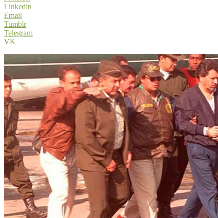
Linkedin
Email
Tumblr
Telegram
VK