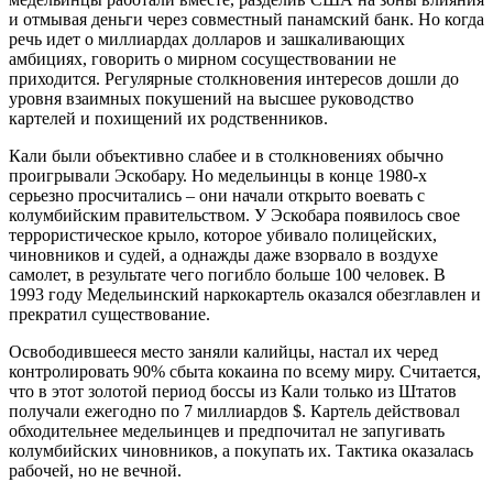
и отмывая деньги через совместный панамский банк. Но когда
речь идет о миллиардах долларов и зашкаливающих
амбициях, говорить о мирном сосуществовании не
приходится. Регулярные столкновения интересов дошли до
уровня взаимных покушений на высшее руководство
картелей и похищений их родственников.
Кали были объективно слабее и в столкновениях обычно
проигрывали Эскобару. Но медельинцы в конце 1980-х
серьезно просчитались – они начали открыто воевать с
колумбийским правительством. У Эскобара появилось свое
террористическое крыло, которое убивало полицейских,
чиновников и судей, а однажды даже взорвало в воздухе
самолет, в результате чего погибло больше 100 человек. В
1993 году Медельинский наркокартель оказался обезглавлен и
прекратил существование.
Освободившееся место заняли калийцы, настал их черед
контролировать 90% сбыта кокаина по всему миру. Считается,
что в этот золотой период боссы из Кали только из Штатов
получали ежегодно по 7 миллиардов $. Картель действовал
обходительнее медельинцев и предпочитал не запугивать
колумбийских чиновников, а покупать их. Тактика оказалась
рабочей, но не вечной.