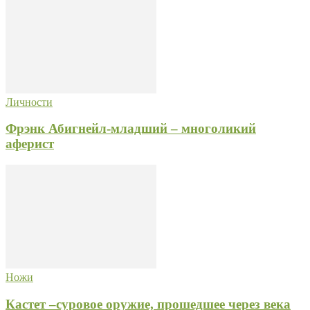
Личности
Фрэнк Абигнейл-младший – многоликий
аферист
Ножи
Кастет –суровое оружие, прошедшее через века