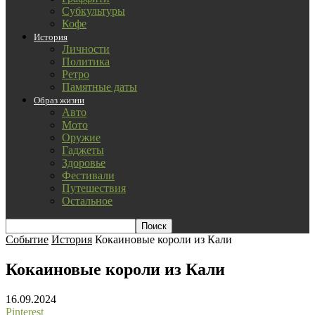
Субкультуры
Кофе
История
Личности
Политика
Ретро
Памятные даты
Образ жизни
Авто
Мото
Оружие
Гаджеты
Здоровье
Фестивали
Путешествия
Остальное
Событие
История
Кокаиновые короли из Кали
Кокаиновые короли из Кали
16.09.2024
Pinterest