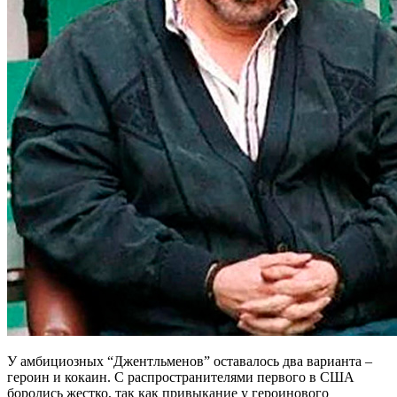
У амбициозных “Джентльменов” оставалось два варианта –
героин и кокаин. С распространителями первого в США
боролись жестко, так как привыкание у героинового