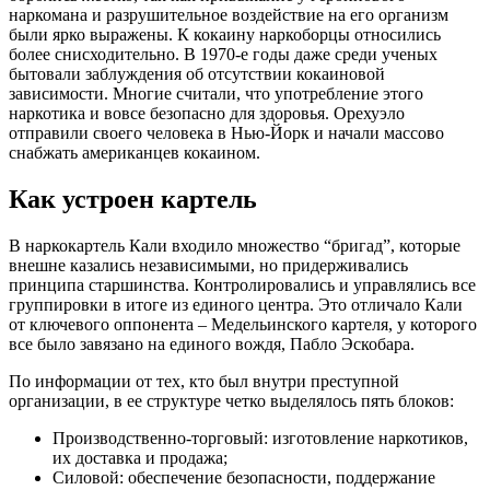
наркомана и разрушительное воздействие на его организм
были ярко выражены. К кокаину наркоборцы относились
более снисходительно. В 1970-е годы даже среди ученых
бытовали заблуждения об отсутствии кокаиновой
зависимости. Многие считали, что употребление этого
наркотика и вовсе безопасно для здоровья. Орехуэло
отправили своего человека в Нью-Йорк и начали массово
снабжать американцев кокаином.
Как устроен картель
В наркокартель Кали входило множество “бригад”, которые
внешне казались независимыми, но придерживались
принципа старшинства. Контролировались и управлялись все
группировки в итоге из единого центра. Это отличало Кали
от ключевого оппонента – Медельинского картеля, у которого
все было завязано на единого вождя, Пабло Эскобара.
По информации от тех, кто был внутри преступной
организации, в ее структуре четко выделялось пять блоков:
Производственно-торговый: изготовление наркотиков,
их доставка и продажа;
Силовой: обеспечение безопасности, поддержание