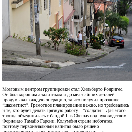
Мозговым центром группировки стал Хильберто Родригес.
Он был хорошим аналитиком и до мельчайших деталей
продумывал каждую операцию, за что получил прозвище
“шахматист”. Грамотное планирование важно, но требовались
и те, кто будет делать грязную работу – “солдаты”. Для этого
троица объединилась с бандой Las Chemas под руководством
Фернандо Тамайо Гарсии. Колумбия страна небогатая,
поэтому первоначальный капитал было решено
позаимствовать у тех, у кого деньги точно есть – у