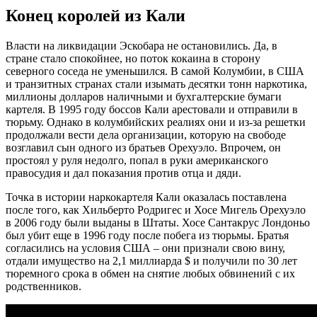
Конец королей из Кали
Власти на ликвидации Эскобара не остановились. Да, в
стране стало спокойнее, но поток кокаина в сторону
северного соседа не уменьшился. В самой Колумбии, в США
и транзитных странах стали изымать десятки тонн наркотика,
миллионы долларов наличными и бухгалтерские бумаги
картеля. В 1995 году боссов Кали арестовали и отправили в
тюрьму. Однако в колумбийских реалиях они и из-за решетки
продолжали вести дела организации, которую на свободе
возглавил сын одного из братьев Орехуэло. Впрочем, он
простоял у руля недолго, попал в руки американского
правосудия и дал показания против отца и дяди.
Точка в истории наркокартеля Кали оказалась поставлена
после того, как Хильберто Родригес и Хосе Мигель Орехуэло
в 2006 году были выданы в Штаты. Хосе Сантакрус Лондоньо
был убит еще в 1996 году после побега из тюрьмы. Братья
согласились на условия США – они признали свою вину,
отдали имущество на 2,1 миллиарда $ и получили по 30 лет
тюремного срока в обмен на снятие любых обвинений с их
родственников.