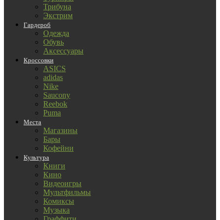
Трибуна
Экстрим
Гардероб
Одежда
Обувь
Аксессуары
Кроссовки
ASICS
adidas
Nike
Saucony
Reebok
Puma
Места
Магазины
Бары
Кофейни
Культура
Книги
Кино
Видеоигры
Мультфильмы
Комиксы
Музыка
Граффити