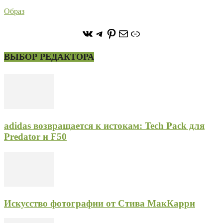
Образ
https://vk.com/stone_forest_
https://t.me/stoneforest
https://ru.pinterest.com/
Почта
Ссылка
ВЫБОР РЕДАКТОРА
adidas возвращается к истокам: Tech Pack для
Predator и F50
Искусство фотографии от Стива МакКарри