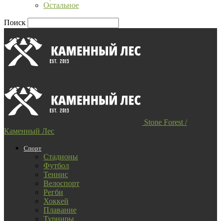
Остальное
Поиск
Stone Forest /
Каменный Лес
Спорт
Стадионы
Футбол
Теннис
Велоспорт
Регби
Хоккей
Плавание
Турниры