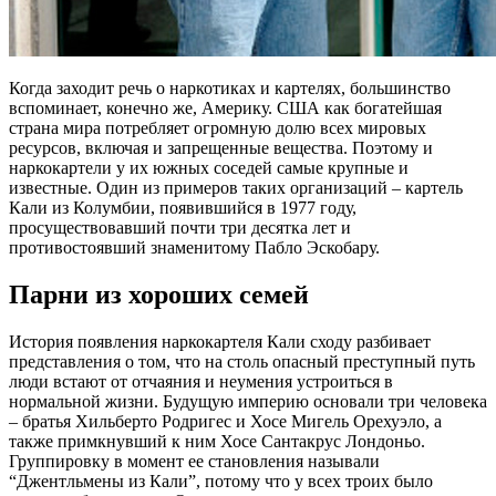
Когда заходит речь о наркотиках и картелях, большинство
вспоминает, конечно же, Америку. США как богатейшая
страна мира потребляет огромную долю всех мировых
ресурсов, включая и запрещенные вещества. Поэтому и
наркокартели у их южных соседей самые крупные и
известные. Один из примеров таких организаций – картель
Кали из Колумбии, появившийся в 1977 году,
просуществовавший почти три десятка лет и
противостоявший знаменитому Пабло Эскобару.
Парни из хороших семей
История появления наркокартеля Кали сходу разбивает
представления о том, что на столь опасный преступный путь
люди встают от отчаяния и неумения устроиться в
нормальной жизни. Будущую империю основали три человека
– братья Хильберто Родригес и Хосе Мигель Орехуэло, а
также примкнувший к ним Хосе Сантакрус Лондоньо.
Группировку в момент ее становления называли
“Джентльмены из Кали”, потому что у всех троих было