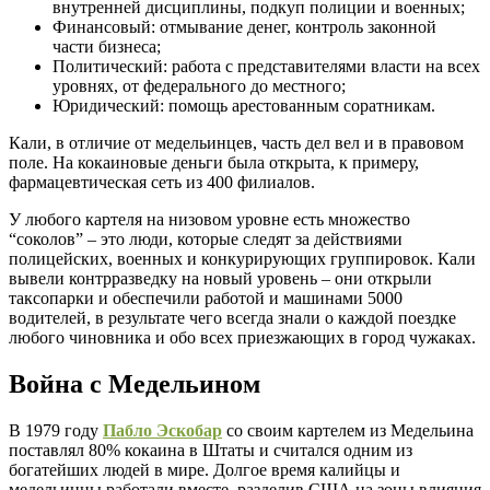
внутренней дисциплины, подкуп полиции и военных;
Финансовый: отмывание денег, контроль законной
части бизнеса;
Политический: работа с представителями власти на всех
уровнях, от федерального до местного;
Юридический: помощь арестованным соратникам.
Кали, в отличие от медельинцев, часть дел вел и в правовом
поле. На кокаиновые деньги была открыта, к примеру,
фармацевтическая сеть из 400 филиалов.
У любого картеля на низовом уровне есть множество
“соколов” – это люди, которые следят за действиями
полицейских, военных и конкурирующих группировок. Кали
вывели контрразведку на новый уровень – они открыли
таксопарки и обеспечили работой и машинами 5000
водителей, в результате чего всегда знали о каждой поездке
любого чиновника и обо всех приезжающих в город чужаках.
Война с Медельином
В 1979 году
Пабло Эскобар
со своим картелем из Медельина
поставлял 80% кокаина в Штаты и считался одним из
богатейших людей в мире. Долгое время калийцы и
медельинцы работали вместе, разделив США на зоны влияния