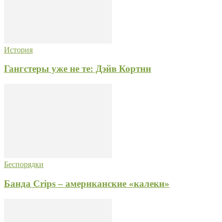
История
Гангстеры уже не те: Дэйв Кортни
Беспорядки
Банда Crips – американские «калеки»