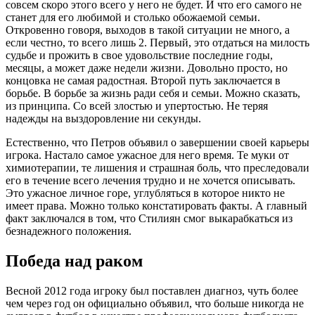
совсем скоро этого всего у него не будет. И что его самого не
станет для его любимой и столько обожаемой семьи.
Откровенно говоря, выходов в такой ситуации не много, а
если честно, то всего лишь 2. Первый, это отдаться на милость
судьбе и прожить в свое удовольствие последние годы,
месяцы, а может даже недели жизни. Довольно просто, но
концовка не самая радостная. Второй путь заключается в
борьбе. В борьбе за жизнь ради себя и семьи. Можно сказать,
из принципа. Со всей злостью и упертостью. Не теряя
надежды на выздоровление ни секунды.
Естественно, что Петров объявил о завершении своей карьеры
игрока. Настало самое ужасное для него время. Те муки от
химиотерапии, те лишения и страшная боль, что преследовали
его в течение всего лечения трудно и не хочется описывать.
Это ужасное личное горе, углубляться в которое никто не
имеет права. Можно только констатировать факты. А главный
факт заключался в том, что Стилиян смог выкарабкаться из
безнадежного положения.
Победа над раком
Весной 2012 года игроку был поставлен диагноз, чуть более
чем через год он официально объявил, что больше никогда не