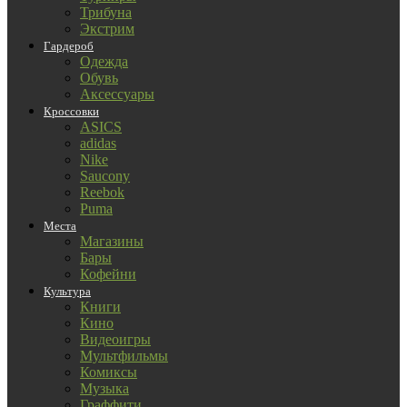
Трибуна
Экстрим
Гардероб
Одежда
Обувь
Аксессуары
Кроссовки
ASICS
adidas
Nike
Saucony
Reebok
Puma
Места
Магазины
Бары
Кофейни
Культура
Книги
Кино
Видеоигры
Мультфильмы
Комиксы
Музыка
Граффити