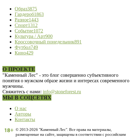
Образ
3875
Гардероб
1863
Разное
1443
Спорт
1312
Событие
1072
Культура / Арт
900
Кроссовочный понедельник
891
Футбол
749
Кино
429
О ПРОЕКТЕ
"Каменный Лес" - это блог совершенно субъективного
понятия о мужском образе жизни и интересах современного
мужчины.
Свяжитесь с нами:
info@stoneforest.ru
МЫ В СОЦСЕТЯХ
О нас
Авторы
Контакты
© 2013-2026 "Каменный Лес". Все права на материалы,
размещенные на сайте, защищены в соответствии с российским