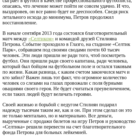
сыграет в футбол в качестве профессионального футболиста,
опасаясь, что лечение может пойти не совсем удачно. И что,
выздоровев, он все равно будет не дееспособен. Сведя риск
летального исхода до минимума, Петров продолжил
восстановление.
В начале сентября 2013 года состоялся благотворительный
матч между
«Селтиком»
и командой друзей Стилияна
Петрова. Событие проходило в Глазго, на стадионе «Селтик
Парк», собравшем под своими сводами почти 60 тысяч
человек. Эти люди пришли не ради того, чтоб посмотреть
футбол. Они пришли ради своего капитана, ради человека,
который был бойцом на футбольном поле и остался таковым
по жизни. Какая разница, с каким счетом закончился матч и
кто забил? Важен лишь тот факт, что огромное количество
человек со слезами на глазах провожали с поля бурными
овациями своего героя. Не будет считаться преувеличением,
если таких людей будут величать героями.
Своей жизнью и борьбой с недугом Стилиян подарил
надежду тысячам таким же, как и он. При этом сделал он это
не только ментально, но и материально. Все деньги,
вырученные с продажи билетов на игру Петров и руководство
«Селтика» решили перевести на счет благотворительного
фонда Петрова для больных лейкемией.