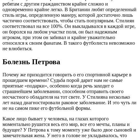
ребятам с другим гражданством крайне сложно и
одновременно крайне легко. В Британии любят определенный
стиль игры, определенную манеру, которой достаточно лишь
частично соответствовать, чтобы стать популярным. Стилиян
соответствовал на все 100%. Он выкладывался в каждой игре,
он боролся на любом участке поля, он был надежным
игроком, при этом он забивал и крайне уважительно
относился к своим фанатам. В такого футболиста невозможно
не влюбиться.
Болезнь Петрова
Почему же приходится говорить о его спортивной карьере в
прошедшем времени? Судьба порой дарит нам не самые
приятные «подарки», особенно когда речь заходит о
страшнейшем заболевании, способном отправить своего
несчастного обладателя на тот свете. У Стилияна несколько
лет назад диагностировали раковое заболевание. И это чуть ли
не на самом пике его футбольной формы.
Какое лицо бывает у человека, на глазах которого
моментально рушится весь его мир, все его мечты, планы и
будущее? У Петрова к тому моменту уже было двое сыновей и
замечательная жена. У него в голове не укладывалось, что