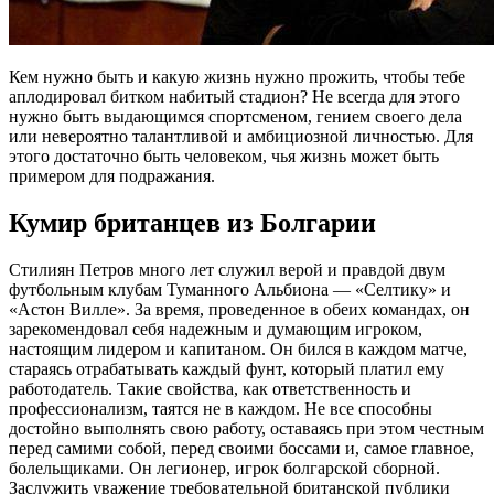
Кем нужно быть и какую жизнь нужно прожить, чтобы тебе
аплодировал битком набитый стадион? Не всегда для этого
нужно быть выдающимся спортсменом, гением своего дела
или невероятно талантливой и амбициозной личностью. Для
этого достаточно быть человеком, чья жизнь может быть
примером для подражания.
Кумир британцев из Болгарии
Стилиян Петров много лет служил верой и правдой двум
футбольным клубам Туманного Альбиона — «Селтику» и
«Астон Вилле». За время, проведенное в обеих командах, он
зарекомендовал себя надежным и думающим игроком,
настоящим лидером и капитаном. Он бился в каждом матче,
стараясь отрабатывать каждый фунт, который платил ему
работодатель. Такие свойства, как ответственность и
профессионализм, таятся не в каждом. Не все способны
достойно выполнять свою работу, оставаясь при этом честным
перед самими собой, перед своими боссами и, самое главное,
болельщиками. Он легионер, игрок болгарской сборной.
Заслужить уважение требовательной британской публики