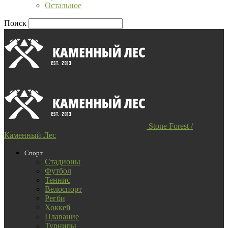
Остальное
Поиск
Stone Forest /
Каменный Лес
Спорт
Стадионы
Футбол
Теннис
Велоспорт
Регби
Хоккей
Плавание
Турниры