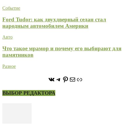
Событие
Ford Tudor: как двухдверный седан стал
народным автомобилем Америки
Авто
Что такое мрамор и почему его выбирают для
памятников
Разное
https://vk.com/stone_forest_
https://t.me/stoneforest
https://ru.pinterest.com/
Почта
Ссылка
ВЫБОР РЕДАКТОРА