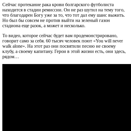
Сейчас протекание рака крови болгарского футболиста
находится в стадии ремиссии. Он не раз шутил на тему того,
что благодарен Богу уже за то, что тот дал ему шанс выжить.
Но был бы совсем не против выйти на зеленый газон
стадиона еще разок, а может и несколько.
То видео, которое сейчас будет вам продемонстрировано,
говорит само за себя. 60 тысяч человек поют «You will never
walk alone». На этот раз они посвятили песню не своему
клубу, а своему капитану. Герои в этой жизни есть, они здесь,
рядом…