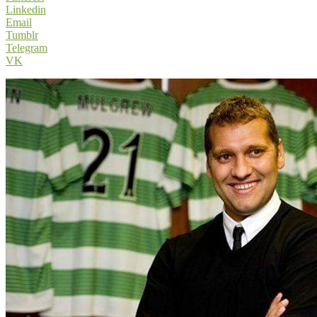
Linkedin
Email
Tumblr
Telegram
VK