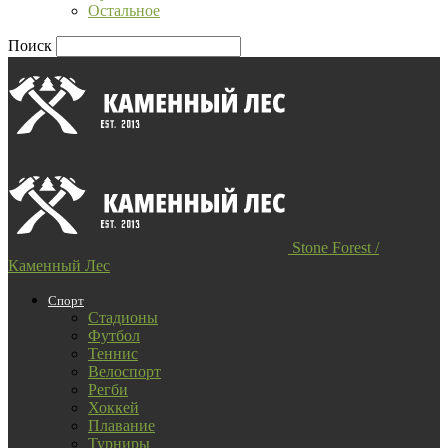
Остальное
Поиск
Stone Forest /
Каменный Лес
Спорт
Стадионы
Футбол
Теннис
Велоспорт
Регби
Хоккей
Плавание
Турниры