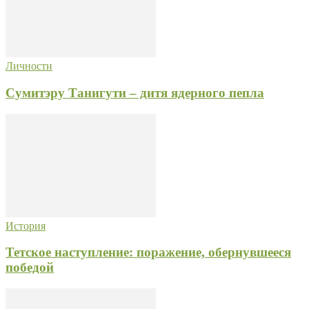
Личности
Сумитэру Танигути – дитя ядерного пепла
История
Тетское наступление: поражение, обернувшееся
победой