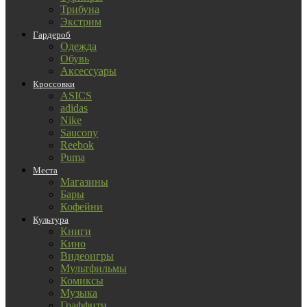
Трибуна
Экстрим
Гардероб
Одежда
Обувь
Аксессуары
Кроссовки
ASICS
adidas
Nike
Saucony
Reebok
Puma
Места
Магазины
Бары
Кофейни
Культура
Книги
Кино
Видеоигры
Мультфильмы
Комиксы
Музыка
Граффити