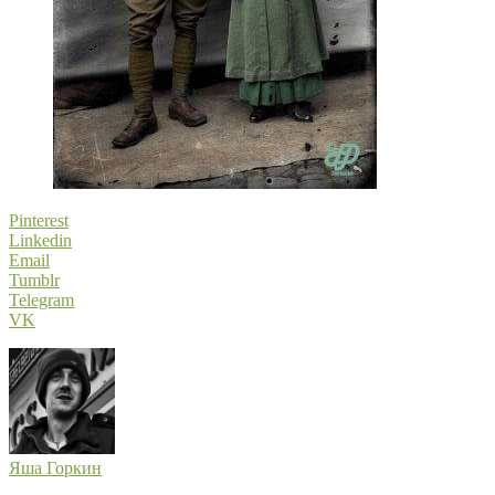
Pinterest
Linkedin
Email
Tumblr
Telegram
VK
Яша Горкин