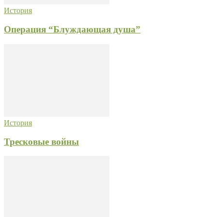
История
Операция “Блуждающая душа”
История
Тресковые войны