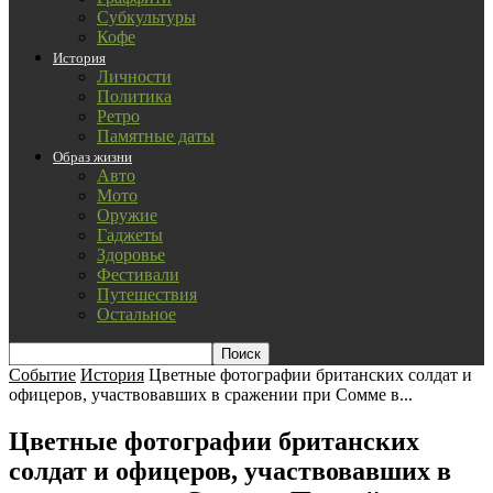
Субкультуры
Кофе
История
Личности
Политика
Ретро
Памятные даты
Образ жизни
Авто
Мото
Оружие
Гаджеты
Здоровье
Фестивали
Путешествия
Остальное
Событие
История
Цветные фотографии британских солдат и
офицеров, участвовавших в сражении при Сомме в...
Цветные фотографии британских
солдат и офицеров, участвовавших в